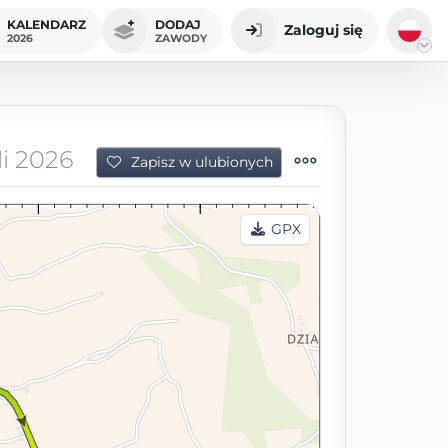
KALENDARZ
DODAJ
Zaloguj się
2026
ZAWODY
i 2026
Zapisz w ulubionych
GPX