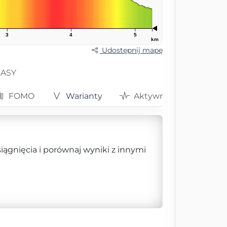
3
4
5
km
Udostępnij mapę
RASY
FOMO
Warianty
Aktywności
siągnięcia i porównaj wyniki z innymi