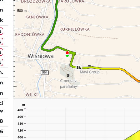
 m
k
5k
m.
 m
 m
ci
m
w
480
460
8
440
26
420
400