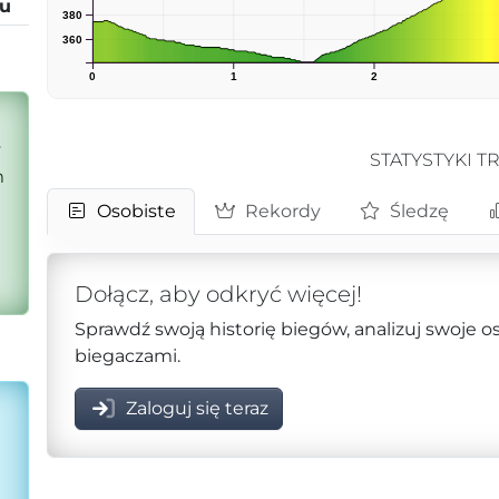
tu
380
360
0
1
2
y
STATYSTYKI T
m
Osobiste
Rekordy
Śledzę
Dołącz, aby odkryć więcej!
Sprawdź swoją historię biegów, analizuj swoje o
biegaczami.
Zaloguj się teraz