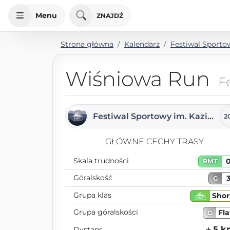
Menu
ZNAJDŹ
Strona główna
Kalendarz
Festiwal Sporto
Wiśniowa Run
F
Festiwal Sportowy im. Kazimierza Bubuli
2
GŁÓWNE CECHY TRASY
Skala trudności
RMT
Góralskość
G
Grupa klas
Shor
Grupa góralskości
Fla
G
⨦ 5 
Dystans