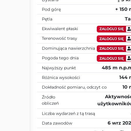
+ 150
Pod górę
Ta
Pętla
Ekwiwalent płaski
ZALOGUJ SIĘ
Terenowość trasy
ZALOGUJ SIĘ
Dominująca nawierzchnia
ZALOGUJ SIĘ
Pogoda tego dnia
ZALOGUJ SIĘ
485 m n.p.
Najwyższy punkt
144
Różnica wysokości
10
Dokładność pomiaru, odczyt co
Aktywnoś
Źródło
obliczeń
użytkownikó
Liczba wydarzeń z tą trasą
6 wrz 20
Data zawodów