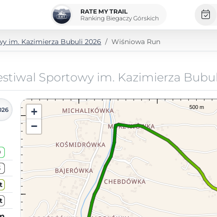
RATE MY TRAIL
Ranking Biegaczy Górskich
wy im. Kazimierza Bubuli 2026
Wiśniowa Run
estiwal Sportowy im. Kazimierza Bubul
+
026
−
0
3
t
t
km