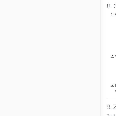
8. 
9.
Zast