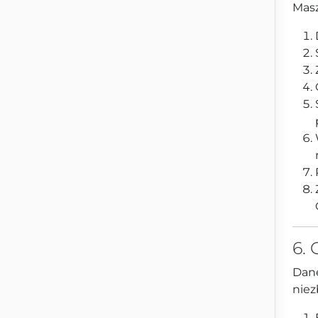
Masz
6.
Dane
niez