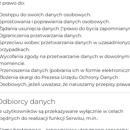
 prawo do:
Dostępu do swoich danych osobowych.
Sprostowania i poprawienia danych osobowych.
Żądania usunięcia danych ("prawo do bycia zapomnianym
Ograniczenia przetwarzania danych.
Sprzeciwu wobec przetwarzania danych w uzasadniony
przypadkach.
Wycofania zgody na przetwarzanie danych w dowolnym
momencie.
Przenoszenia danych (pobrania ich w formie elektroniczn
Złożenia skargi do Prezesa Urzędu Ochrony Danych
Osobowych, jeżeli uważasz, że naruszamy przepisy prawa
 Odbiorcy danych
 użytkowników są przekazywane wyłącznie w celach
będnych do realizacji funkcji Serwisu, m.in.:
Firma hostingowa – zapewniająca utrzymanie serwerów