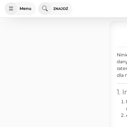
Menu
ZNAJDŹ
Nini
dan
rate
dla 
1. 