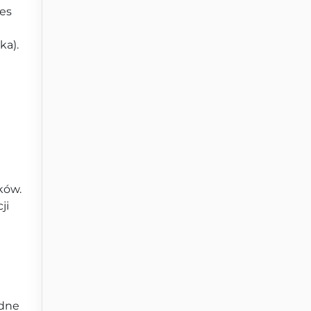
res
ka).
ków.
ji
ędne