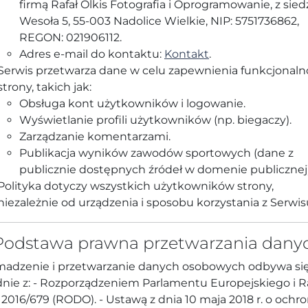
firmą Rafał Olkis Fotografia i Oprogramowanie, z sied
Wesoła 5, 55-003 Nadolice Wielkie, NIP: 5751736862,
REGON: 021906112.
Adres e-mail do kontaktu:
Kontakt
.
Serwis przetwarza dane w celu zapewnienia funkcjonaln
strony, takich jak:
Obsługa kont użytkowników i logowanie.
Wyświetlanie profili użytkowników (np. biegaczy).
Zarządzanie komentarzami.
Publikacja wyników zawodów sportowych (dane z
publicznie dostępnych źródeł w domenie publicznej)
Polityka dotyczy wszystkich użytkowników strony,
niezależnie od urządzenia i sposobu korzystania z Serwis
 Podstawa prawna przetwarzania dany
adzenie i przetwarzanie danych osobowych odbywa si
nie z: - Rozporządzeniem Parlamentu Europejskiego i 
 2016/679 (RODO). - Ustawą z dnia 10 maja 2018 r. o ochro