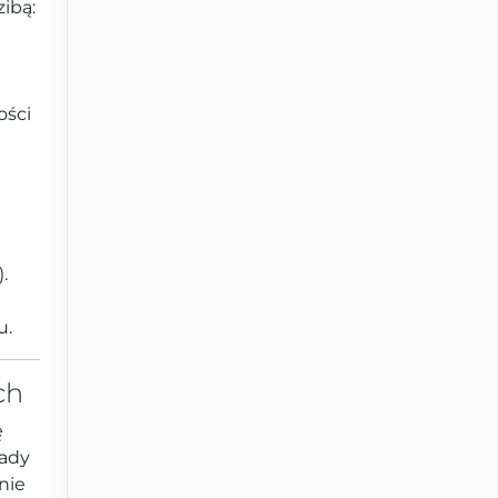
zibą:
ości
.
u.
ch
ę
Rady
nie