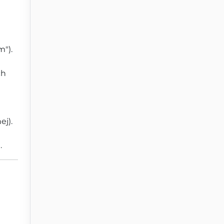
").
ch
ej).
.