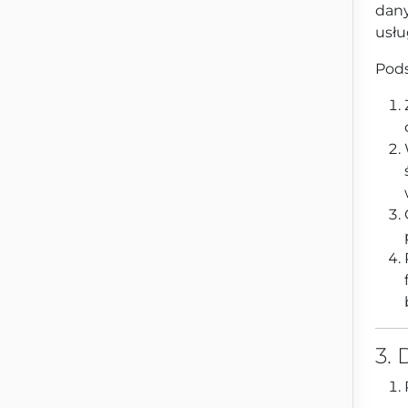
dany
usłu
Pods
3.