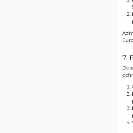
Admi
Euro
7.
Dba
ochr