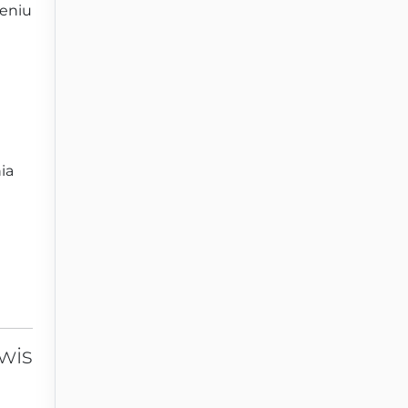
zeniu
ia
wis