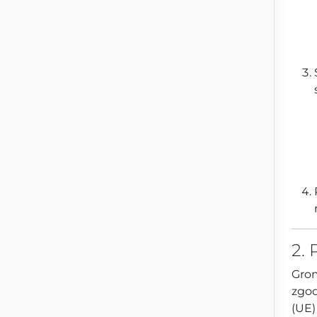
2.
Grom
zgod
(UE)