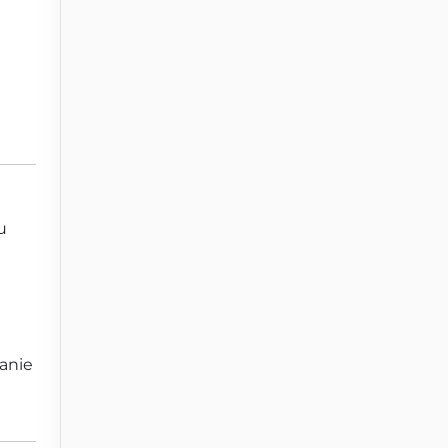
u
anie