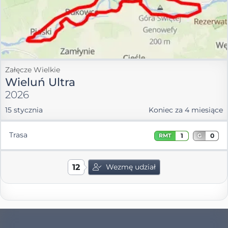
Załęcze Wielkie
Wieluń Ultra
2026
15 stycznia
Koniec za 4 miesiące
Trasa
1
0
RMT
G
12
Wezmę udział