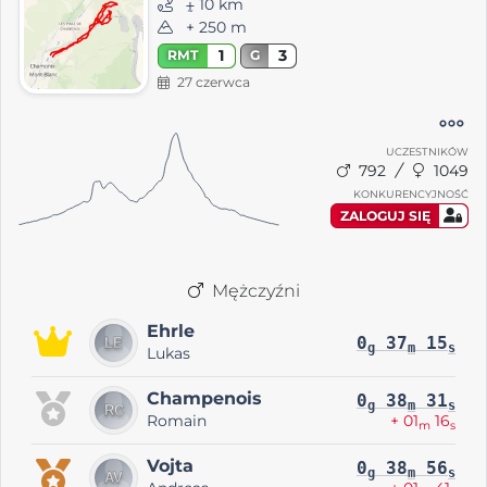
⨦ 10 km
+ 250 m
1
3
RMT
G
27 czerwca
UCZESTNIKÓW
792
1049
KONKURENCYJNOŚĆ
ZALOGUJ SIĘ
Mężczyźni
Ehrle
0
37
15
g
m
s
Lukas
Champenois
0
38
31
g
m
s
Romain
+ 01
16
m
s
Vojta
0
38
56
g
m
s