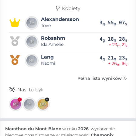
Kobiety
Alexandersson
3
55
07
g
m
s
Tove
Robsahm
4
18
28
g
m
s
Ida Amelie
+ 23
21
m
s
Lang
4
21
23
g
m
s
Naomi
+ 26
16
m
s
Pełna lista wyników
Nasi tu byli
Marathon du Mont-Blanc
w roku
2026
, wydarzenie
biegowe organizowane w miejscowości
Chamonix