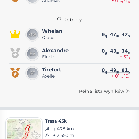
Andreas
+ 01
41
m
s
Kobiety
Whelan
0
47
42
g
m
s
Grace
Alexandre
0
48
34
g
m
s
Elodie
+ 52
s
Tirefort
0
49
01
g
m
s
Axelle
+ 01
19
m
s
Pełna lista wyników
Trasa 45k
⨦ 43.5 km
+ 2 550 m