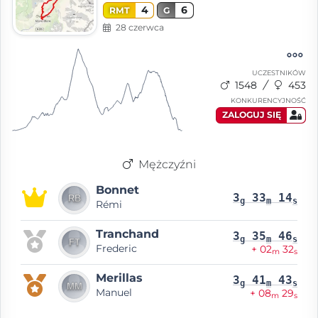
4
6
RMT
G
28 czerwca
UCZESTNIKÓW
1548
453
KONKURENCYJNOŚĆ
ZALOGUJ SIĘ
Mężczyźni
Bonnet
3
33
14
g
m
s
Rémi
Tranchand
3
35
46
g
m
s
Frederic
+ 02
32
m
s
Merillas
3
41
43
g
m
s
Manuel
+ 08
29
m
s