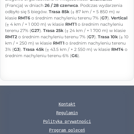
(Francja) w dniach
26 / 28 czerwca
. Podczas wydarzenia
odbyło się 5 biegów.
Trasa 85k
(⨦ 87 km / + 5 850 m) w
klasie
RMT6
o średnim nachyleniu terenu 7% (
G7
).
Vertical
(⨦ 4 km / + 1 000 m) w klasie
RMT1
o średnim nachyleniu
terenu 27% (
G27
).
Trasa 25k
(⨦ 24 km / + 1 700 m) w klasie
RMT2
o średnim nachyleniu terenu 7% (
G7
).
Trasa 10k
(⨦ 10
km / + 250 m) w klasie
RMT1
o średnim nachyleniu terenu
3% (
G3
).
Trasa 45k
(⨦ 43.5 km / + 2 550 m) w klasie
RMT4
o
średnim nachyleniu terenu 6% (
G6
).
Kontakt
Regulamin
Polityka prywatności
Program poleceń