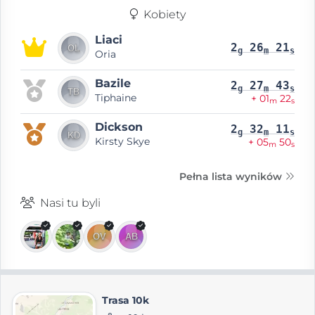
Kobiety
Liaci
2
26
21
g
m
s
Oria
Bazile
2
27
43
g
m
s
Tiphaine
+ 01
22
m
s
Dickson
2
32
11
g
m
s
Kirsty Skye
+ 05
50
m
s
Pełna lista wyników
Nasi tu byli
Trasa 10k