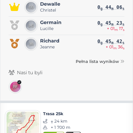
Dewalle
0
44
06
g
m
s
Christel
Germain
0
45
23
g
m
s
Lucille
+ 01
17
m
s
Richard
0
45
42
g
m
s
Jeanne
+ 01
36
m
s
Pełna lista wyników
Nasi tu byli
Trasa 25k
⨦ 24 km
+ 1 700 m