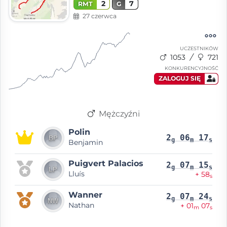
2
7
RMT
G
27 czerwca
UCZESTNIKÓW
1053
721
KONKURENCYJNOŚĆ
ZALOGUJ SIĘ
Mężczyźni
Polin
2
06
17
g
m
s
Benjamin
Puigvert Palacios
2
07
15
g
m
s
Lluís
+ 58
s
Wanner
2
07
24
g
m
s
Nathan
+ 01
07
m
s