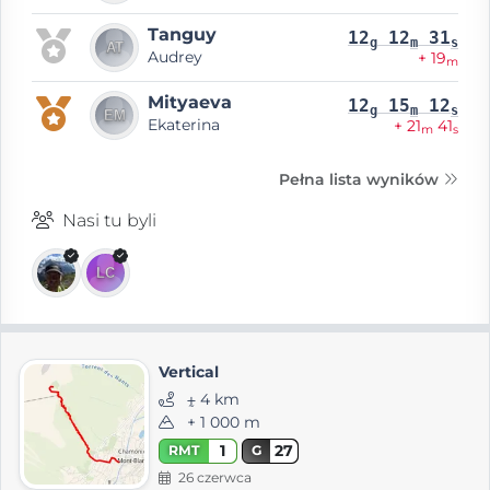
Tanguy
12
12
31
g
m
s
Audrey
+ 19
m
Mityaeva
12
15
12
g
m
s
Ekaterina
+ 21
41
m
s
Pełna lista wyników
Nasi tu byli
Vertical
⨦ 4 km
+ 1 000 m
1
27
RMT
G
26 czerwca