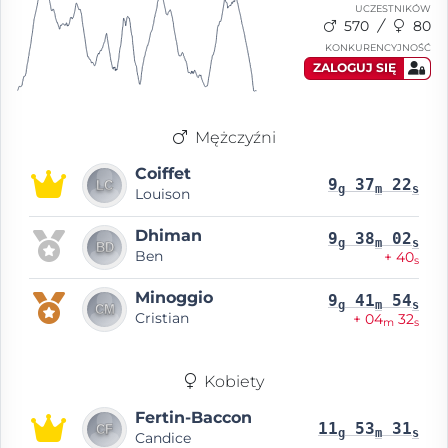
UCZESTNIKÓW
570
80
KONKURENCYJNOŚĆ
ZALOGUJ SIĘ
Mężczyźni
Coiffet
9
37
22
g
m
s
Louison
Dhiman
9
38
02
g
m
s
Ben
+ 40
s
Minoggio
9
41
54
g
m
s
Cristian
+ 04
32
m
s
Kobiety
Fertin-Baccon
11
53
31
g
m
s
Candice