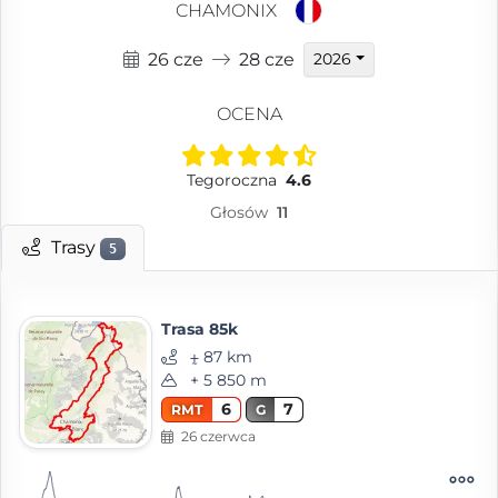
CHAMONIX
26 cze
28 cze
2026
OCENA
Tegoroczna
4.6
Głosów
11
Trasy
5
Trasa 85k
⨦ 87 km
+ 5 850 m
6
7
RMT
G
26 czerwca