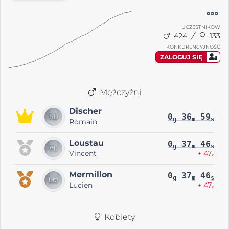
UCZESTNIKÓW
424
133
KONKURENCYJNOŚĆ
ZALOGUJ SIĘ
Mężczyźni
Discher
0
36
59
g
m
s
Romain
Loustau
0
37
46
g
m
s
Vincent
+ 47
s
Mermillon
0
37
46
g
m
s
Lucien
+ 47
s
Kobiety