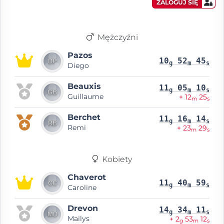
ZALOGUJ SIĘ
Mężczyźni
Pazos
10
52
45
g
m
s
Diego
Beauxis
11
05
10
g
m
s
Guillaume
+ 12
25
m
s
Berchet
11
16
14
g
m
s
Remi
+ 23
29
m
s
Kobiety
Chaverot
11
40
59
g
m
s
Caroline
Drevon
14
34
11
g
m
s
Mailys
+ 2
53
12
g
m
s