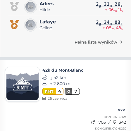
Aders
2
31
26
g
m
s
Hilde
+ 06
11
m
s
Lafaye
2
34
03
g
m
s
Celine
+ 08
48
m
s
Pełna lista wyników
42k du Mont-Blanc
⨦ 42 km
+ 2 800 m
4
7
RMT
G
26 czerwca
UCZESTNIKÓW
1703
342
KONKURENCYJNOŚĆ