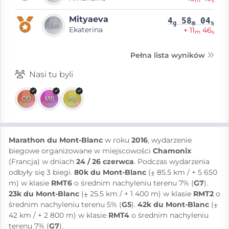
m
s
Mityaeva
4
58
04
g
m
s
Ekaterina
+ 11
46
m
s
Pełna lista wyników
Nasi tu byli
Marathon du Mont-Blanc
w roku
2016
, wydarzenie
biegowe organizowane w miejscowości
Chamonix
(Francja) w dniach
24 / 26 czerwca
. Podczas wydarzenia
odbyły się 3 biegi.
80k du Mont-Blanc
(⨦ 85.5 km / + 5 650
m) w klasie
RMT6
o średnim nachyleniu terenu 7% (
G7
).
23k du Mont-Blanc
(⨦ 25.5 km / + 1 400 m) w klasie
RMT2
o
średnim nachyleniu terenu 5% (
G5
).
42k du Mont-Blanc
(⨦
42 km / + 2 800 m) w klasie
RMT4
o średnim nachyleniu
terenu 7% (
G7
).