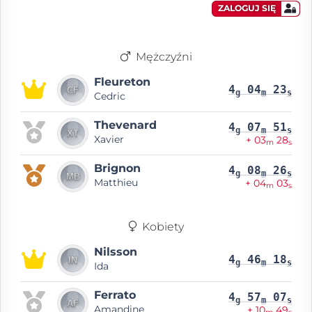
ZALOGUJ SIĘ
Mężczyźni
Fleureton
4
04
23
g
m
s
Cedric
Thevenard
4
07
51
g
m
s
Xavier
+ 03
28
m
s
Brignon
4
08
26
g
m
s
Matthieu
+ 04
03
m
s
Kobiety
Nilsson
4
46
18
g
m
s
Ida
Ferrato
4
57
07
g
m
s
Amandine
+ 10
49