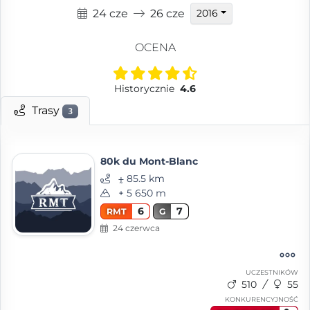
24 cze
26 cze
2016
OCENA
Historycznie
4.6
Trasy
3
80k du Mont-Blanc
⨦ 85.5 km
+ 5 650 m
6
7
RMT
G
24 czerwca
UCZESTNIKÓW
510
55
KONKURENCYJNOŚĆ