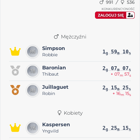
991
536
KONKURENCYJNOŚĆ
ZALOGUJ SIĘ
Mężczyźni
Simpson
1
59
10
g
m
s
Robbie
Baronian
2
07
07
g
m
s
Thibaut
+ 07
57
m
s
Juillaguet
2
15
25
g
m
s
Robin
+ 16
15
m
s
Kobiety
Kaspersen
2
25
15
g
m
s
Yngvild