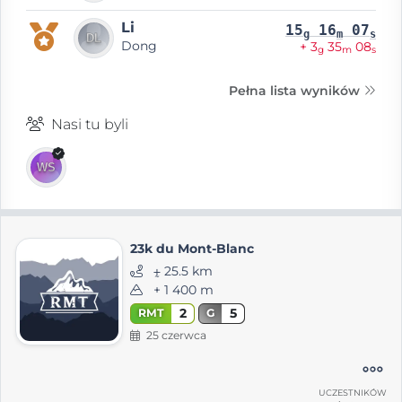
Li
15
16
07
g
m
s
Dong
+ 3
35
08
g
m
s
Pełna lista wyników
Nasi tu byli
23k du Mont-Blanc
⨦ 25.5 km
+ 1 400 m
2
5
RMT
G
25 czerwca
UCZESTNIKÓW