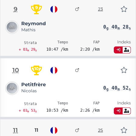
9
9
23
Reymond
0
40
28
g
m
s
Mathis
Indeks
Tempo
FAP
Strata
10:47 /km
2:20 /km
+ 03
29
m
s
10
10
Petitfrère
0
40
52
g
m
s
Nicolas
Indeks
Tempo
FAP
Strata
10:53 /km
2:26 /km
+ 03
53
m
s
11
11
25