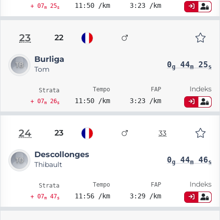
11:50 /km
3:23 /km
+ 07
25
m
s
23
22
Burliga
0
44
25
g
m
s
Tom
Indeks
Tempo
FAP
Strata
11:50 /km
3:23 /km
+ 07
26
m
s
24
23
33
Descollonges
0
44
46
g
m
s
Thibault
Indeks
Tempo
FAP
Strata
11:56 /km
3:29 /km
+ 07
47
m
s