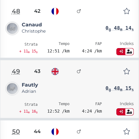
48
42
Canaud
0
48
14
g
m
s
Christophe
Indeks
Tempo
FAP
Strata
12:51 /km
4:24 /km
+ 11
15
m
s
49
43
Fautly
0
48
15
g
m
s
Adrian
Indeks
Tempo
FAP
Strata
12:52 /km
4:24 /km
+ 11
16
m
s
50
44