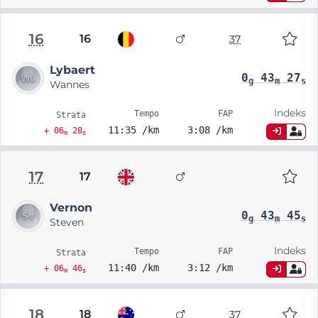
16
16
37
Lybaert
0
43
27
g
m
s
Wannes
Indeks
Tempo
FAP
Strata
11:35 /km
3:08 /km
+ 06
28
m
s
17
17
Vernon
0
43
45
g
m
s
Steven
Indeks
Tempo
FAP
Strata
11:40 /km
3:12 /km
+ 06
46
m
s
18
18
37