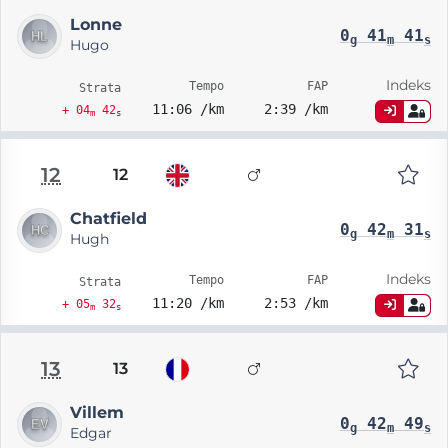
Lonne
0
41
41
g
m
s
Hugo
Indeks
Tempo
FAP
Strata
11:06 /km
2:39 /km
+ 04
42
m
s
12
12
Chatfield
0
42
31
g
m
s
Hugh
Indeks
Tempo
FAP
Strata
11:20 /km
2:53 /km
+ 05
32
m
s
13
13
Villem
0
42
49
g
m
s
Edgar