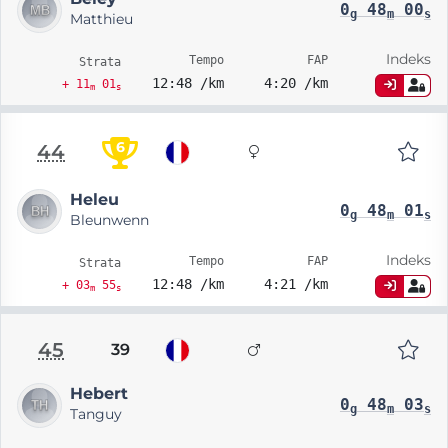
0
48
00
g
m
s
Matthieu
Indeks
Tempo
FAP
Strata
12:48 /km
4:20 /km
+ 11
01
m
s
6
44
Heleu
0
48
01
g
m
s
Bleunwenn
Indeks
Tempo
FAP
Strata
12:48 /km
4:21 /km
+ 03
55
m
s
45
39
Hebert
0
48
03
g
m
s
Tanguy