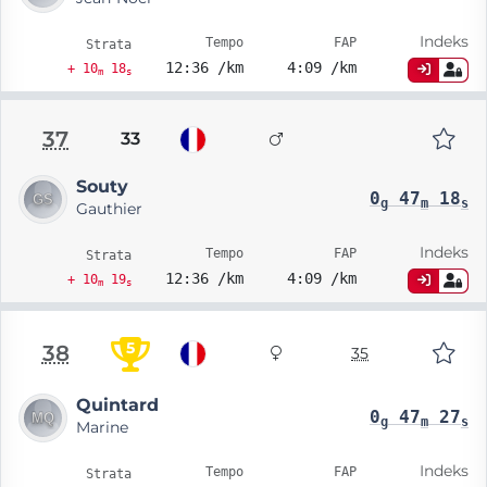
Indeks
Tempo
FAP
Strata
12:36 /km
4:09 /km
+ 10
18
m
s
37
33
Souty
0
47
18
g
m
s
Gauthier
Indeks
Tempo
FAP
Strata
12:36 /km
4:09 /km
+ 10
19
m
s
5
38
35
Quintard
0
47
27
g
m
s
Marine
Indeks
Tempo
FAP
Strata