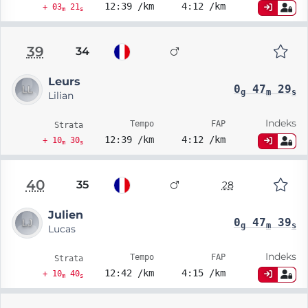
12:39 /km
4:12 /km
+ 03
21
m
s
39
34
Leurs
0
47
29
g
m
s
Lilian
Indeks
Tempo
FAP
Strata
12:39 /km
4:12 /km
+ 10
30
m
s
40
35
28
Julien
0
47
39
g
m
s
Lucas
Indeks
Tempo
FAP
Strata
12:42 /km
4:15 /km
+ 10
40
m
s