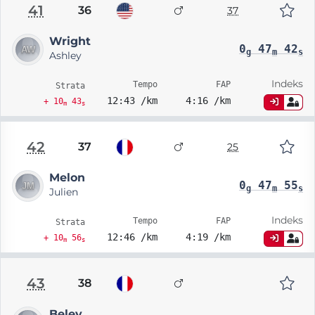
41
36
37
Wright
0
47
42
g
m
s
Ashley
Indeks
Tempo
FAP
Strata
12:43 /km
4:16 /km
+ 10
43
m
s
42
37
25
Melon
0
47
55
g
m
s
Julien
Indeks
Tempo
FAP
Strata
12:46 /km
4:19 /km
+ 10
56
m
s
43
38
Beley