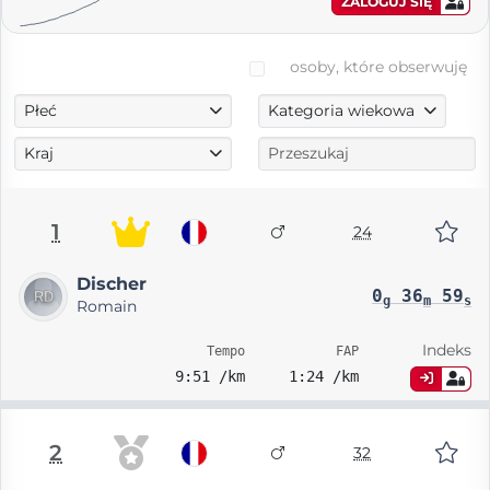
ZALOGUJ SIĘ
osoby, które obserwuję
Płeć
Kategoria wiekowa
Kraj
1
24
Discher
0
36
59
g
m
s
Romain
Indeks
Tempo
FAP
9:51 /km
1:24 /km
2
32