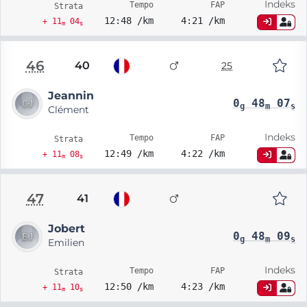
Indeks
Tempo
FAP
Strata
12:48 /km
4:21 /km
+ 11
04
m
s
46
40
25
Jeannin
0
48
07
g
m
s
Clément
Indeks
Tempo
FAP
Strata
12:49 /km
4:22 /km
+ 11
08
m
s
47
41
Jobert
0
48
09
g
m
s
Emilien
Indeks
Tempo
FAP
Strata
12:50 /km
4:23 /km
+ 11
10
m
s