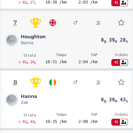
10:30 /km
2:03 /km
+ 02
27
m
s
7
7
31
Houghton
0
39
28
g
m
s
Bertie
Indeks
Tempo
FAP
Strata
10:31 /km
2:04 /km
+ 02
29
m
s
8
8
31
Hanna
0
39
43
g
m
s
Zak
Indeks
Tempo
FAP
Strata
10:35 /km
2:08 /km
+ 02
44
m
s