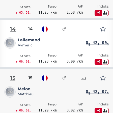
Indeks
Tempo
FAP
Strata
11:25 /km
2:58 /km
+ 05
50
m
s
14
14
Lallemand
0
43
00
g
m
s
Aymeric
Indeks
Tempo
FAP
Strata
11:28 /km
3:00 /km
+ 06
01
m
s
15
15
28
Melon
0
43
07
g
m
s
Matthieu
Indeks
Tempo
FAP
Strata
11:29 /km
3:02 /km
+ 06
08
m
s