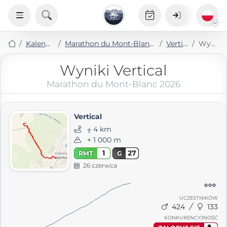
Kalendarz
Marathon du Mont-Blanc 2026
Vertical
Wyniki
Wyniki Vertical
Marathon du Mont-Blanc 2026
Vertical
⨦ 4 km
+ 1 000 m
1
27
RMT
G
26 czerwca
UCZESTNIKÓW
424
133
KONKURENCYJNOŚĆ