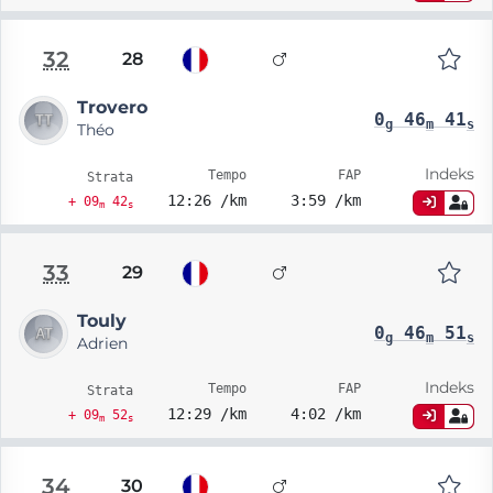
32
28
Trovero
0
46
41
g
m
s
Théo
Indeks
Tempo
FAP
Strata
12:26 /km
3:59 /km
+ 09
42
m
s
33
29
Touly
0
46
51
g
m
s
Adrien
Indeks
Tempo
FAP
Strata
12:29 /km
4:02 /km
+ 09
52
m
s
34
30