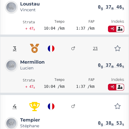
Loustau
0
37
46
g
m
s
Vincent
Indeks
Tempo
FAP
Strata
10:04 /km
1:37 /km
+ 47
s
3
23
Mermillon
0
37
46
g
m
s
Lucien
Indeks
Tempo
FAP
Strata
10:04 /km
1:37 /km
+ 47
s
4
4
Tempier
0
38
53
g
m
s
Stéphane