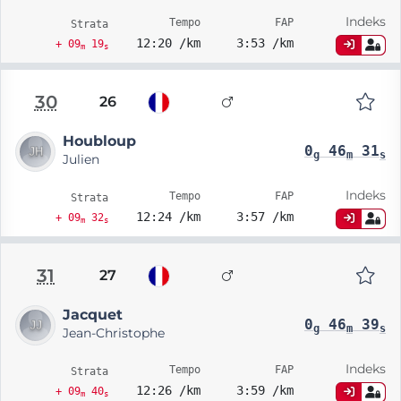
Indeks
Tempo
FAP
Strata
12:20 /km
3:53 /km
+ 09
19
m
s
30
26
Houbloup
0
46
31
g
m
s
Julien
Indeks
Tempo
FAP
Strata
12:24 /km
3:57 /km
+ 09
32
m
s
31
27
Jacquet
0
46
39
g
m
s
Jean-Christophe
Indeks
Tempo
FAP
Strata
12:26 /km
3:59 /km
+ 09
40
m
s