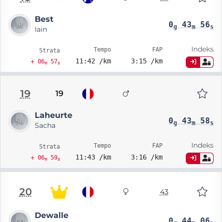
Best
0
43
56
g
m
s
Iain
Indeks
Tempo
FAP
Strata
11:42 /km
3:15 /km
+ 06
57
m
s
19
19
Laheurte
0
43
58
g
m
s
Sacha
Indeks
Tempo
FAP
Strata
11:43 /km
3:16 /km
+ 06
59
m
s
20
43
Dewalle
0
44
06