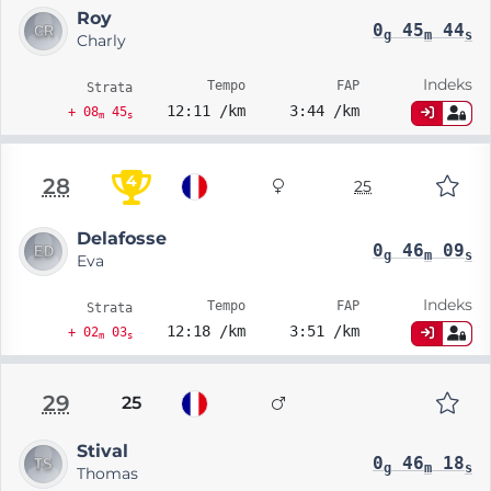
Roy
0
45
44
g
m
s
Charly
Indeks
Tempo
FAP
Strata
12:11 /km
3:44 /km
+ 08
45
m
s
4
28
25
Delafosse
0
46
09
g
m
s
Eva
Indeks
Tempo
FAP
Strata
12:18 /km
3:51 /km
+ 02
03
m
s
29
25
Stival
0
46
18
g
m
s
Thomas