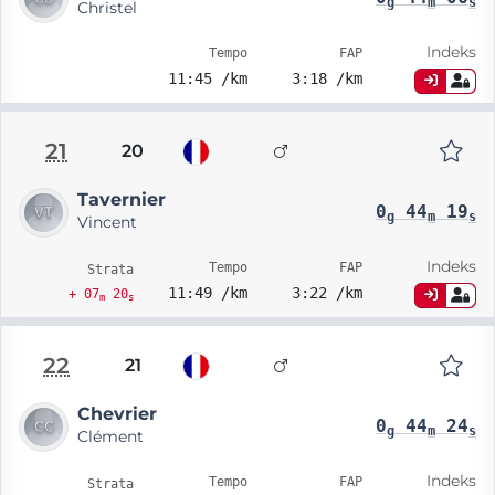
g
m
s
Christel
Indeks
Tempo
FAP
11:45 /km
3:18 /km
21
20
Tavernier
0
44
19
g
m
s
Vincent
Indeks
Tempo
FAP
Strata
11:49 /km
3:22 /km
+ 07
20
m
s
22
21
Chevrier
0
44
24
g
m
s
Clément
Indeks
Tempo
FAP
Strata