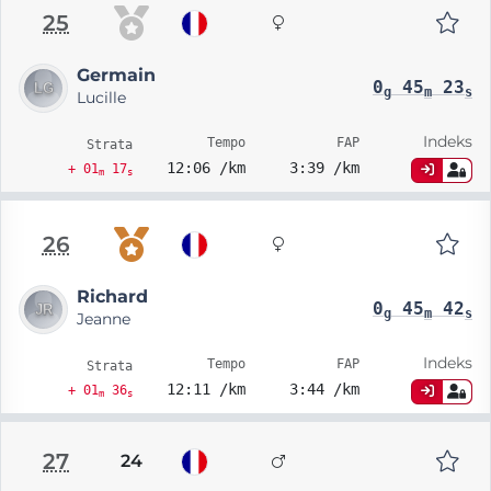
25
Germain
0
45
23
g
m
s
Lucille
Indeks
Tempo
FAP
Strata
12:06 /km
3:39 /km
+ 01
17
m
s
26
Richard
0
45
42
g
m
s
Jeanne
Indeks
Tempo
FAP
Strata
12:11 /km
3:44 /km
+ 01
36
m
s
27
24