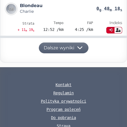
Blondeau
0
48
18
g
m
s
Charlie
Indeks
Tempo
FAP
Strata
12:52 /km
4:25 /km
+ 11
19
m
s
Dalsze wyniki
Kontakt
Regulamin
Polityka prywatności
Program poleceń
Do pobrania
Strava