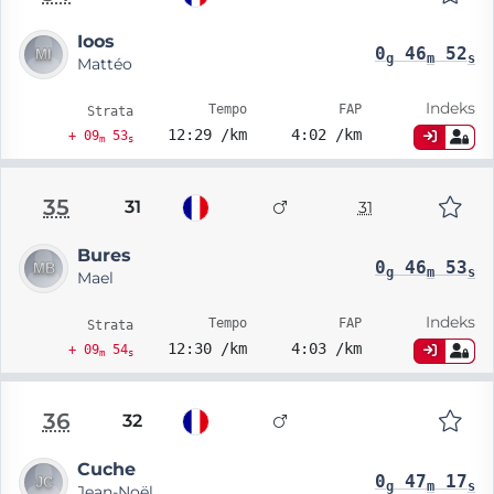
Ioos
0
46
52
g
m
s
Mattéo
Indeks
Tempo
FAP
Strata
12:29 /km
4:02 /km
+ 09
53
m
s
35
31
31
Bures
0
46
53
g
m
s
Mael
Indeks
Tempo
FAP
Strata
12:30 /km
4:03 /km
+ 09
54
m
s
36
32
Cuche
0
47
17
g
m
s
Jean-Noël