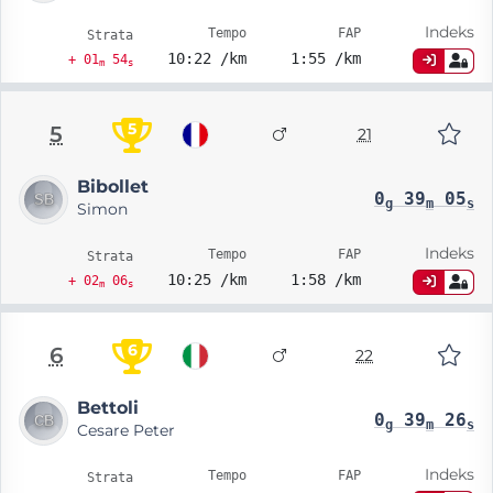
Indeks
Tempo
FAP
Strata
10:22 /km
1:55 /km
+ 01
54
m
s
5
5
21
Bibollet
0
39
05
g
m
s
Simon
Indeks
Tempo
FAP
Strata
10:25 /km
1:58 /km
+ 02
06
m
s
6
6
22
Bettoli
0
39
26
g
m
s
Cesare Peter
Indeks
Tempo
FAP
Strata