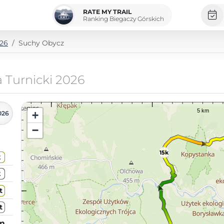
RATE MY TRAIL
Ranking Biegaczy Górskich
026
Suchy Obycz
a Turnicki 2026
+
026
−
15k
2
2
t
t
km