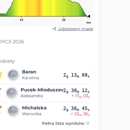
15
20
km
Udostępnij mapę
YCJI 2026
obiety
Baran
2
13
09
g
m
s
Karolina
Pucek-Mioduszewska
2
30
12
g
m
s
Aleksandra
+ 17
03
m
s
Michalska
2
36
45
g
m
s
Weronika
+ 23
36
m
s
Pełna lista wyników