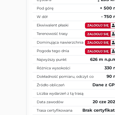
+ 500
Pod górę
- 750
W dół
Ekwiwalent płaski
ZALOGUJ SIĘ
Terenowość trasy
ZALOGUJ SIĘ
Dominująca nawierzchnia
ZALOGUJ SIĘ
Pogoda tego dnia
ZALOGUJ SIĘ
626 m n.p.
Najwyższy punkt
330
Różnica wysokości
90 
Dokładność pomiaru, odczyt co
Dane z G
Źródło obliczeń
Liczba wydarzeń z tą trasą
20 cze 20
Data zawodów
Brak certyfika
Trasa certyfikowana