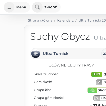
Menu
ZNAJDŹ
Strona główna
Kalendarz
Ultra Turnicki 2
Suchy Obycz
Ultr
Ultra Turnicki
2
GŁÓWNE CECHY TRASY
Skala trudności
RMT
Góralskość
G
Grupa klas
Shor
Grupa góralskości
Fla
G
⨦ 23.5 
Dystans