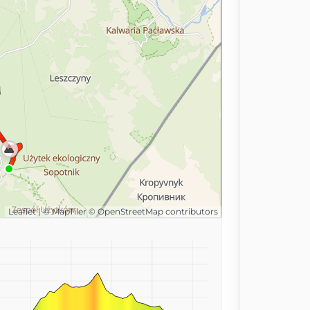
Leaflet
|
© MapTiler
© OpenStreetMap contributors