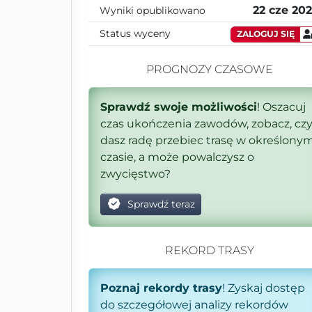
22 cze 20
Wyniki opublikowano
Status wyceny
ZALOGUJ SIĘ
PROGNOZY CZASOWE
Sprawdź swoje możliwości
! Oszacuj
czas ukończenia zawodów, zobacz, cz
dasz radę przebiec trasę w określony
czasie, a może powalczysz o
zwycięstwo?
Sprawdź teraz
REKORD TRASY
Poznaj rekordy trasy
! Zyskaj dostęp
do szczegółowej analizy rekordów