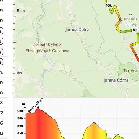
10k
 m
 m
5k
m.
 m
m
Suchy Obycz
PX
m
600
2
550
26
500
tu
450