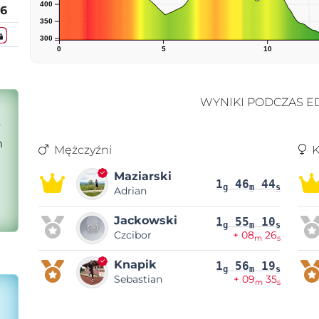
400
26
350
300
0
5
10
WYNIKI PODCZAS ED
y
m
Mężczyźni
K
Maziarski
1
46
44
g
m
s
Adrian
Jackowski
1
55
10
g
m
s
Czcibor
+ 08
26
m
s
Knapik
1
56
19
g
m
s
Sebastian
+ 09
35
m
s