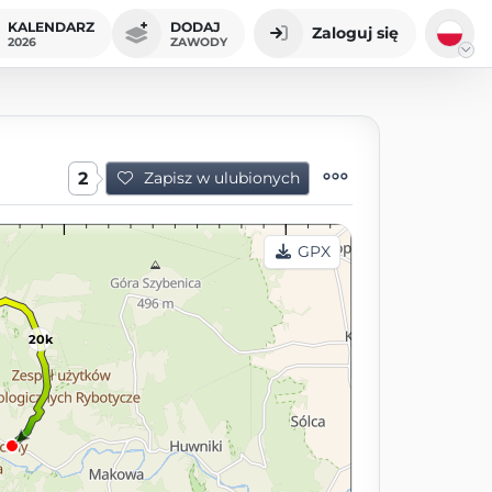
KALENDARZ
DODAJ
Zaloguj się
2026
ZAWODY
2
Zapisz w ulubionych
GPX
20k