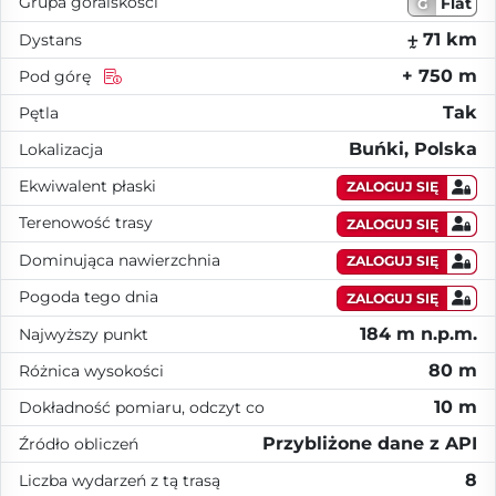
Grupa góralskości
Flat
G
⨦ 71 km
Dystans
+ 750 m
Pod górę
Tak
Pętla
Buńki, Polska
Lokalizacja
Ekwiwalent płaski
ZALOGUJ SIĘ
Terenowość trasy
ZALOGUJ SIĘ
Dominująca nawierzchnia
ZALOGUJ SIĘ
Pogoda tego dnia
ZALOGUJ SIĘ
184 m n.p.m.
Najwyższy punkt
80 m
Różnica wysokości
10 m
Dokładność pomiaru, odczyt co
Przybliżone dane z API
Źródło obliczeń
8
Liczba wydarzeń z tą trasą