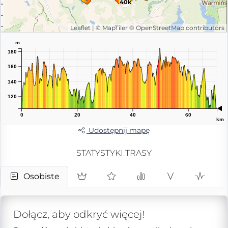
40k
Leaflet
|
© MapTiler
© OpenStreetMap contributors
m
180
160
140
120
0
20
40
60
km
Udostępnij mapę
STATYSTYKI TRASY
Osobiste
Dołącz, aby odkryć więcej!