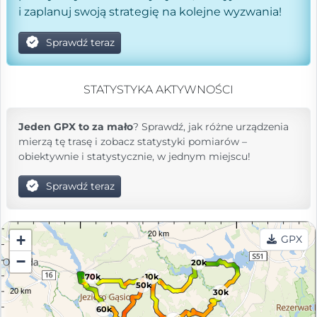
i zaplanuj swoją strategię na kolejne wyzwania!
Sprawdź teraz
STATYSTYKA AKTYWNOŚCI
Jeden GPX to za mało
? Sprawdź, jak różne urządzenia
mierzą tę trasę i zobacz statystyki pomiarów –
obiektywnie i statystycznie, w jednym miejscu!
Sprawdź teraz
+
GPX
−
20k
70k
10k
50k
30k
60k