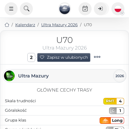
Kalendarz
Ultra Mazury 2026
U70
U70
Ultra Mazury 2026
2
Zapisz w ulubionych
Ultra Mazury
2026
GŁÓWNE CECHY TRASY
Skala trudności
4
RMT
Góralskość
1
G
Grupa klas
Long