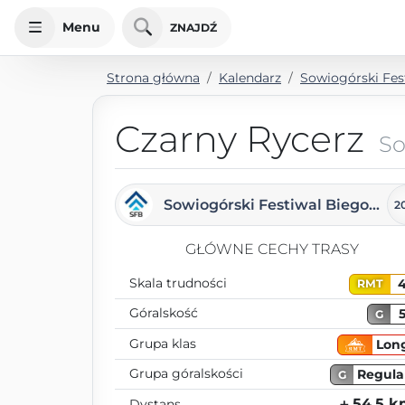
Menu
ZNAJDŹ
Strona główna
Kalendarz
Sowiogórski Fes
Czarny Rycerz
So
Sowiogórski Festiwal Biegowy
2
GŁÓWNE CECHY TRASY
Skala trudności
RMT
Góralskość
G
Grupa klas
Lon
Grupa góralskości
Regula
G
⨦ 54.5 
Dystans