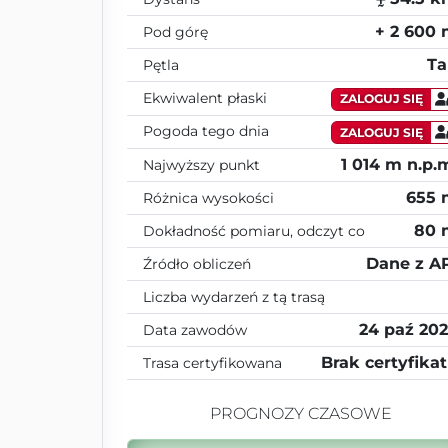
+ 2 600
Pod górę
Ta
Pętla
Ekwiwalent płaski
ZALOGUJ SIĘ
Pogoda tego dnia
ZALOGUJ SIĘ
1 014 m n.p.
Najwyższy punkt
655 
Różnica wysokości
80 
Dokładność pomiaru, odczyt co
Dane z A
Źródło obliczeń
Liczba wydarzeń z tą trasą
24 paź 20
Data zawodów
Brak certyfika
Trasa certyfikowana
PROGNOZY CZASOWE