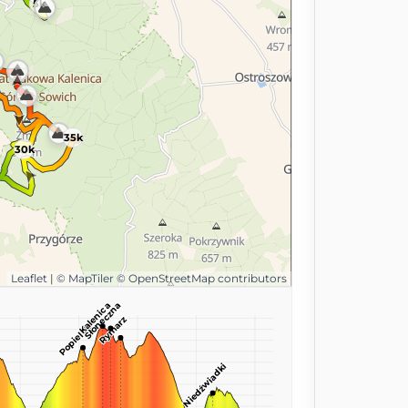
5k
35k
30k
Leaflet
|
© MapTiler
© OpenStreetMap contributors
Słoneczna
Kalenica
Rymarz
Popielak
Niedźwiadki