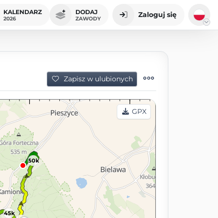
KALENDARZ
DODAJ
Zaloguj się
2026
ZAWODY
Zapisz w ulubionych
GPX
50k
45k