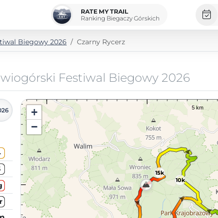
RATE MY TRAIL
Ranking Biegaczy Górskich
tiwal Biegowy 2026
Czarny Rycerz
wiogórski Festiwal Biegowy 2026
+
026
−
4
5
15k
10k
g
r
km