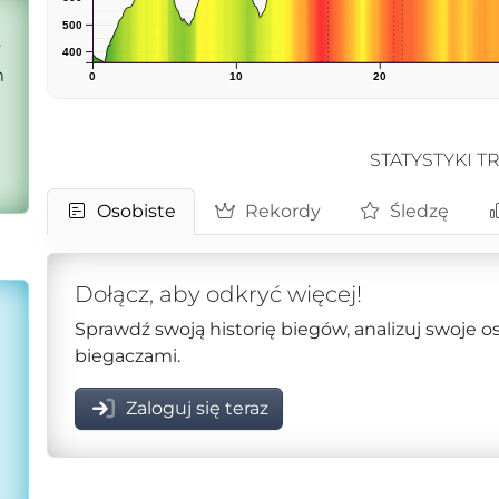
500
y
400
m
0
10
20
STATYSTYKI T
Osobiste
Rekordy
Śledzę
Dołącz, aby odkryć więcej!
Sprawdź swoją historię biegów, analizuj swoje o
biegaczami.
Zaloguj się teraz