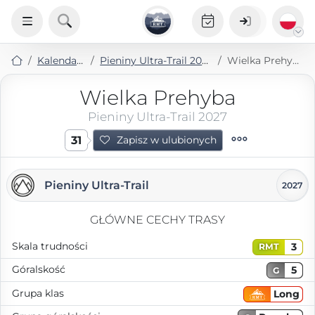
Kalendarz
Pieniny Ultra-Trail 2027
Wielka Prehyba
Wielka Prehyba
Pieniny Ultra-Trail 2027
31
Zapisz w ulubionych
Pieniny Ultra-Trail
2027
GŁÓWNE CECHY TRASY
Skala trudności
3
RMT
Góralskość
5
G
Grupa klas
Long