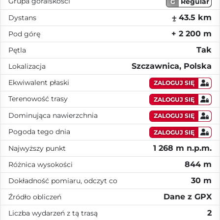
Grupa góralskości
Regular
G
⨦ 43.5 km
Dystans
+ 2 200 m
Pod górę
Tak
Pętla
Szczawnica, Polska
Lokalizacja
Ekwiwalent płaski
ZALOGUJ SIĘ
Terenowość trasy
ZALOGUJ SIĘ
Dominująca nawierzchnia
ZALOGUJ SIĘ
Pogoda tego dnia
ZALOGUJ SIĘ
1 268 m n.p.m.
Najwyższy punkt
844 m
Różnica wysokości
30 m
Dokładność pomiaru, odczyt co
Dane z GPX
Źródło obliczeń
2
Liczba wydarzeń z tą trasą