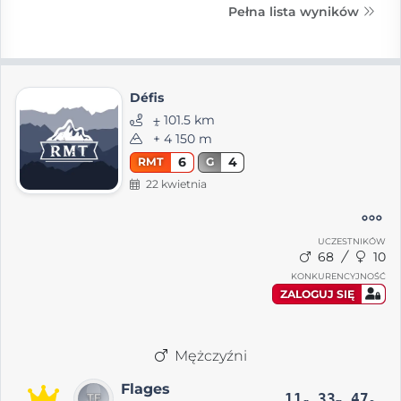
Pełna lista wyników
Défis
⨦ 101.5 km
+ 4 150 m
6
4
RMT
G
22 kwietnia
UCZESTNIKÓW
68
10
KONKURENCYJNOŚĆ
ZALOGUJ SIĘ
Mężczyźni
Flages
11
33
47