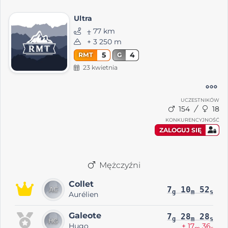
Ultra
⨦ 77 km
+ 3 250 m
5
4
RMT
G
23 kwietnia
UCZESTNIKÓW
154
18
KONKURENCYJNOŚĆ
ZALOGUJ SIĘ
Mężczyźni
Collet
7
10
52
g
m
s
Aurélien
Galeote
7
28
28
g
m
s
Hugo
+ 17
36