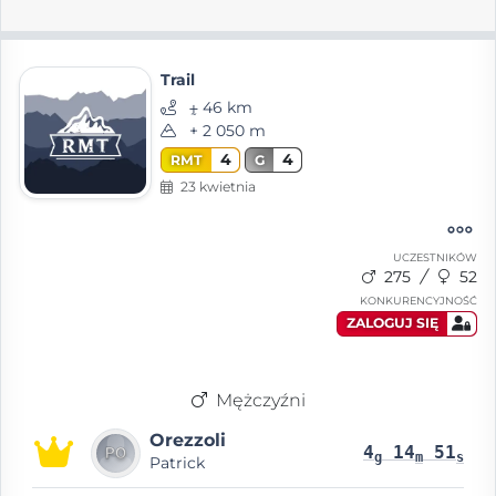
Trail
⨦ 46 km
+ 2 050 m
4
4
RMT
G
23 kwietnia
UCZESTNIKÓW
275
52
KONKURENCYJNOŚĆ
ZALOGUJ SIĘ
Mężczyźni
Orezzoli
4
14
51
g
m
s
Patrick