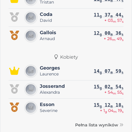
g
m
s
Tristan
Coda
11
37
44
g
m
s
David
+ 03
57
m
s
Gallois
12
00
36
g
m
s
Arnaud
+ 26
49
m
s
Kobiety
Georges
14
07
59
g
m
s
Laurence
Josserand
15
02
54
g
m
s
Alexandra
+ 54
55
m
s
Esson
15
12
18
g
m
s
Severine
+ 1
04
19
g
m
s
Pełna lista wyników