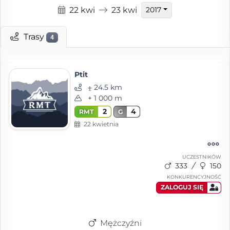
22 kwi
23 kwi
2017
Trasy
4
Ptit
⨦ 24.5 km
+ 1 000 m
2
4
RMT
G
22 kwietnia
UCZESTNIKÓW
333
150
KONKURENCYJNOŚĆ
ZALOGUJ SIĘ
Mężczyźni