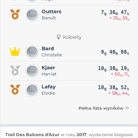
m
s
Outters
7
36
47
g
m
s
Benoît
+ 25
55
m
s
Kobiety
Bard
9
40
08
g
m
s
Christelle
Kjaer
10
30
19
g
m
s
Harriet
+ 50
11
m
s
Lafay
10
38
52
g
m
s
Elodie
+ 58
44
m
s
Pełna lista wyników
Trail Des Balcons d'Azur
w roku
2017
, wydarzenie biegowe