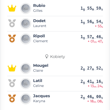
Rubio
1
55
59
g
m
s
Gilles
Dodet
1
56
54
g
m
s
Laurent
+ 55
s
Ripoll
1
57
46
g
m
s
Clement
+ 01
47
m
s
Kobiety
Mougel
2
27
52
g
m
s
Claire
Latil
2
41
16
g
m
s
Celine
+ 13
24
m
s
Jacques
2
46
00
g
m
s
Karyna
+ 18
08
m
s