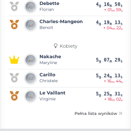
Debette
4
16
50
g
m
s
Florian
+ 01
59
m
s
Charles‐Mangeon
4
19
13
g
m
s
Benoit
+ 04
22
m
s
Kobiety
Nakache
5
07
29
g
m
s
Maryline
Carillo
5
24
13
g
m
s
Christele
+ 16
44
m
s
Le Vaillant
5
25
31
g
m
s
Virginie
+ 18
02
m
s
Pełna lista wyników