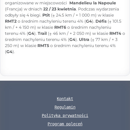
organizowane w miejscowości
Mandelieu la Napoule
(Francja) w dniach
22 / 23 kwietnia
. Podczas wydarzenia
odbyły się 4 biegi.
Ptit
(⨦ 24.5 km / + 1 000 m) w klasie
RMT2
o średnim nachyleniu terenu 4% (
G4
).
Défis
(⨦ 101.5
km / + 4 150 m) w klasie
RMT6
o średnim nachyleniu
terenu 4% (
G4
).
Trail
(⨦ 46 km / + 2 050 m) w klasie
RMT4
o
średnim nachyleniu terenu 4% (
G4
).
Ultra
(⨦ 77 km / + 3
250 m) w klasie
RMT5
o średnim nachyleniu terenu 4%
(
G4
).
Kontakt
Regulamin
Polityka prywatności
Program poleceń