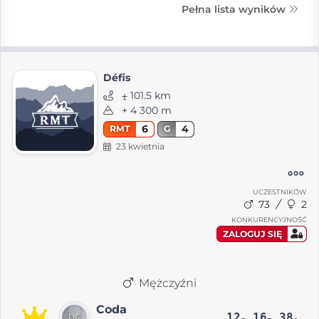
Pełna lista wyników
Défis
⨦ 101.5 km
+ 4 300 m
6
4
RMT
G
23 kwietnia
UCZESTNIKÓW
73
2
KONKURENCYJNOŚĆ
ZALOGUJ SIĘ
Mężczyźni
Coda
12
16
38