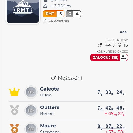
+ 3 250 m
5
4
RMT
G
24 kwietnia
UCZESTNIKÓW
144
16
KONKURENCYJNOŚĆ
ZALOGUJ SIĘ
Mężczyźni
Galeote
7
33
24
g
m
s
Hugo
Outters
7
42
46
g
m
s
Benoît
+ 09
22
m
s
Maure
8
07
22
g
m
s
Stephane
+ 33
58