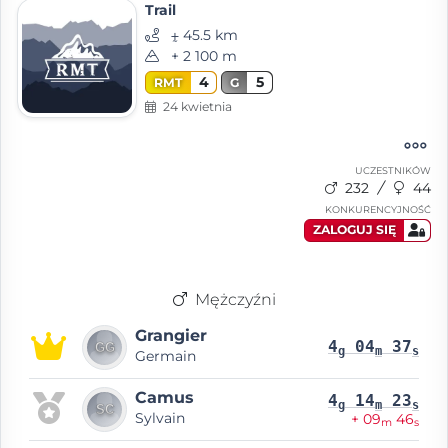
Trail
⨦ 45.5 km
+ 2 100 m
4
5
RMT
G
24 kwietnia
UCZESTNIKÓW
232
44
KONKURENCYJNOŚĆ
ZALOGUJ SIĘ
Mężczyźni
Grangier
4
04
37
g
m
s
Germain
Camus
4
14
23
g
m
s
Sylvain
+ 09
46
m
s