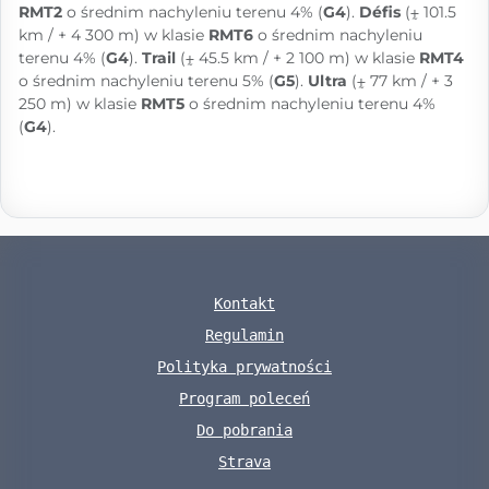
RMT2
o średnim nachyleniu terenu 4% (
G4
).
Défis
(⨦ 101.5
km / + 4 300 m) w klasie
RMT6
o średnim nachyleniu
terenu 4% (
G4
).
Trail
(⨦ 45.5 km / + 2 100 m) w klasie
RMT4
o średnim nachyleniu terenu 5% (
G5
).
Ultra
(⨦ 77 km / + 3
250 m) w klasie
RMT5
o średnim nachyleniu terenu 4%
(
G4
).
Kontakt
Regulamin
Polityka prywatności
Program poleceń
Do pobrania
Strava