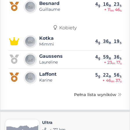
Besnard
4
16
23
g
m
s
Guillaume
+ 11
46
m
s
Kobiety
Kotka
4
36
19
g
m
s
Mimmi
Gaussens
4
59
36
g
m
s
Laureline
+ 23
17
m
s
Laffont
5
22
56
g
m
s
Karine
+ 46
37
m
s
Pełna lista wyników
Ultra
⨦ 77 km