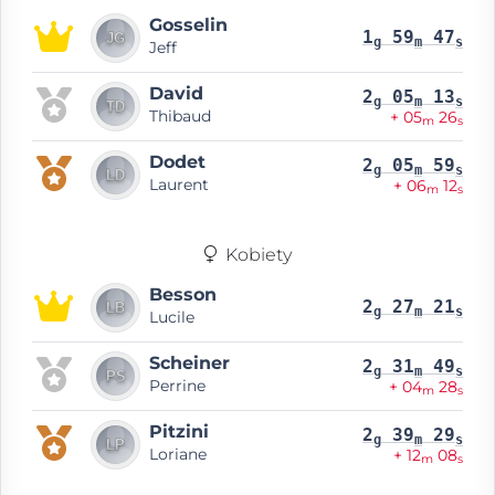
Gosselin
1
59
47
g
m
s
Jeff
David
2
05
13
g
m
s
Thibaud
+ 05
26
m
s
Dodet
2
05
59
g
m
s
Laurent
+ 06
12
m
s
Kobiety
Besson
2
27
21
g
m
s
Lucile
Scheiner
2
31
49
g
m
s
Perrine
+ 04
28
m
s
Pitzini
2
39
29
g
m
s
Loriane
+ 12
08
m
s