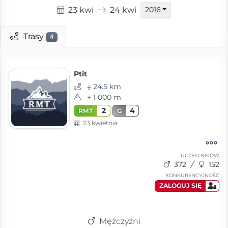
23 kwi
24 kwi
2016
Trasy
4
Ptit
⨦ 24.5 km
+ 1 000 m
2
4
RMT
G
23 kwietnia
UCZESTNIKÓW
372
152
KONKURENCYJNOŚĆ
ZALOGUJ SIĘ
Mężczyźni