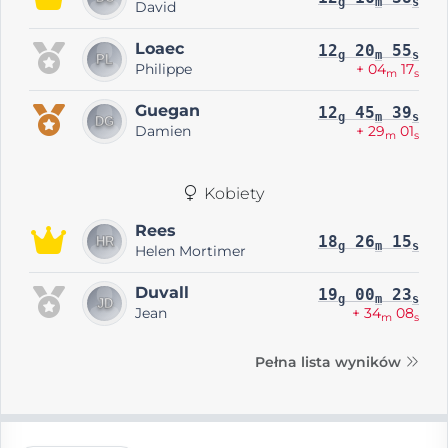
g
m
s
David
Loaec
12
20
55
g
m
s
Philippe
+ 04
17
m
s
Guegan
12
45
39
g
m
s
Damien
+ 29
01
m
s
Kobiety
Rees
18
26
15
g
m
s
Helen Mortimer
Duvall
19
00
23
g
m
s
Jean
+ 34
08
m
s
Pełna lista wyników