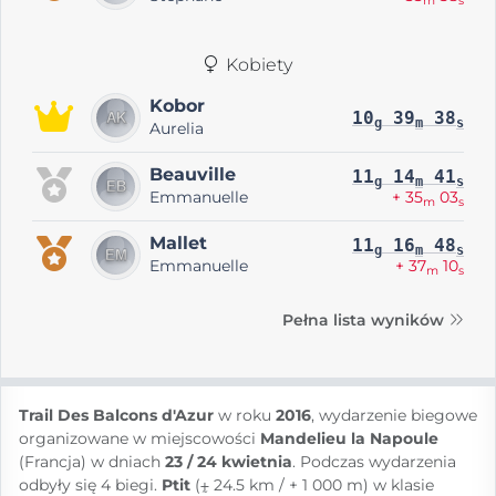
m
s
Kobiety
Kobor
10
39
38
g
m
s
Aurelia
Beauville
11
14
41
g
m
s
Emmanuelle
+ 35
03
m
s
Mallet
11
16
48
g
m
s
Emmanuelle
+ 37
10
m
s
Pełna lista wyników
Trail Des Balcons d'Azur
w roku
2016
, wydarzenie biegowe
organizowane w miejscowości
Mandelieu la Napoule
(Francja) w dniach
23 / 24 kwietnia
. Podczas wydarzenia
odbyły się 4 biegi.
Ptit
(⨦ 24.5 km / + 1 000 m) w klasie