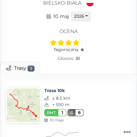
BIELSKO-BIAŁA
10 maj
2026
OCENA
Tegoroczna
4
Głosów
51
Trasy
1
Trasa 10k
⨦ 8.5 km
+ 550 m
1
6
RMT
G
10 maja