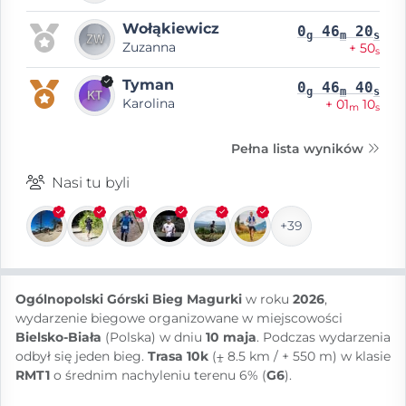
Wołąkiewicz
0
46
20
g
m
s
Zuzanna
+ 50
s
Tyman
0
46
40
g
m
s
Karolina
+ 01
10
m
s
Pełna lista wyników
Nasi tu byli
+39
Ogólnopolski Górski Bieg Magurki
w roku
2026
,
wydarzenie biegowe organizowane w miejscowości
Bielsko-Biała
(Polska) w dniu
10 maja
. Podczas wydarzenia
odbył się jeden bieg.
Trasa 10k
(⨦ 8.5 km / + 550 m) w klasie
RMT1
o średnim nachyleniu terenu 6% (
G6
).