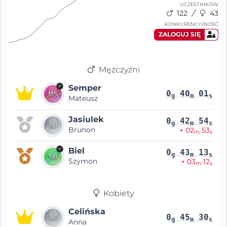
UCZESTNIKÓW
122
43
KONKURENCYJNOŚĆ
ZALOGUJ SIĘ
Mężczyźni
Semper
0
40
01
g
m
s
Mateusz
Jasiulek
0
42
54
g
m
s
Brunon
+ 02
53
m
s
Biel
0
43
13
g
m
s
Szymon
+ 03
12
m
s
Kobiety
Celińska
0
45
30
g
m
s
Anna