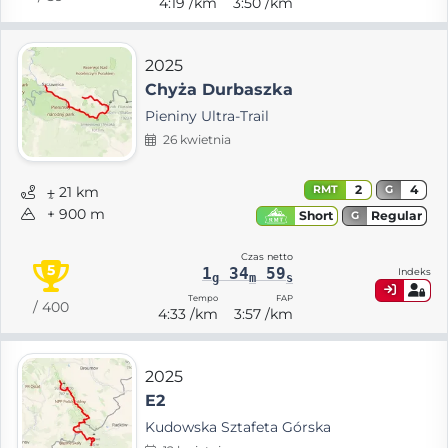
4:19 /km
3:50 /km
2025
Chyża Durbaszka
Pieniny Ultra-Trail
26 kwietnia
2
4
RMT
G
⨦ 21 km
+ 900 m
Regular
Short
G
Czas netto
5
1
34
59
Indeks
g
m
s
Tempo
FAP
/ 400
4:33 /km
3:57 /km
2025
E2
Kudowska Sztafeta Górska