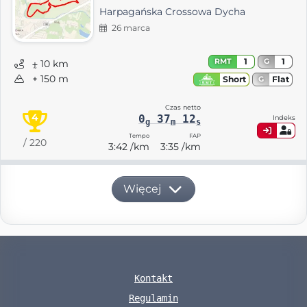
Harpagańska Crossowa Dycha
26 marca
1
1
RMT
G
⨦ 10 km
+ 150 m
Flat
Short
G
Czas netto
4
0
37
12
Indeks
g
m
s
Tempo
FAP
/ 220
3:42 /km
3:35 /km
Więcej
Kontakt
Regulamin