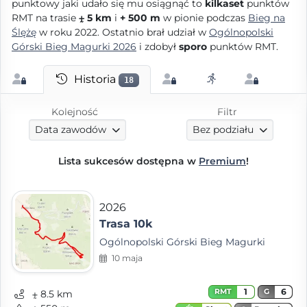
punktowy jaki udało się mu osiągnąć to
kilkaset
punktów
RMT na trasie
⨦ 5 km
i
+ 500 m
w pionie podczas
Bieg na
Ślężę
w roku 2022. Ostatnio brał udział w
Ogólnopolski
Górski Bieg Magurki 2026
i zdobył
sporo
punktów RMT.
Historia
18
Kolejność
Filtr
Data zawodów
Bez podziału
Lista sukcesów dostępna w
Premium
!
2026
Trasa 10k
Ogólnopolski Górski Bieg Magurki
10 maja
1
6
RMT
G
⨦ 8.5 km