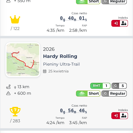
+ 550 m
Regular
Short
G
Czas netto
0
40
01
Indeks
g
m
s
Tempo
FAP
/ 122
4:35 /km
2:58 /km
2026
Hardy Rolling
Pieniny Ultra-Trail
25 kwietnia
1
5
RMT
G
⨦ 13 km
+ 600 m
Regular
Short
G
Czas netto
7
0
56
46
Indeks
g
m
s
Tempo
FAP
/ 283
4:24 /km
3:45 /km