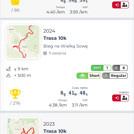
g
m
s
Tempo
FAP
/ 90
4:40 /km
3:59 /km
2024
Trasa 10k
Bieg na Wielką Sowę
11 sierpnia
1
6
RMT
G
⨦ 9 km
+ 500 m
Regular
Short
G
Czas netto
5
0
41
48
Indeks
g
m
s
Tempo
FAP
/ 276
4:38 /km
3:11 /km
2023
Trasa 10k