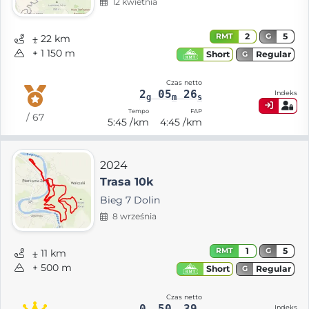
12 kwietnia
2
5
RMT
G
⨦ 22 km
+ 1 150 m
Regular
Short
G
Czas netto
2
05
26
Indeks
g
m
s
Tempo
FAP
/ 67
5:45 /km
4:45 /km
2024
Trasa 10k
Bieg 7 Dolin
8 września
1
5
RMT
G
⨦ 11 km
+ 500 m
Regular
Short
G
Czas netto
0
50
39
Indeks