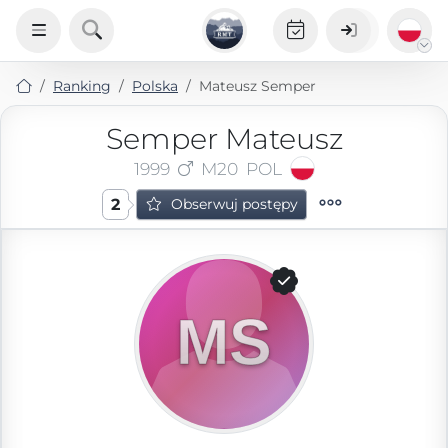
Ranking
Polska
Mateusz Semper
Semper Mateusz
1999
M20
POL
2
Obserwuj postępy