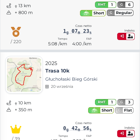
1
6
RMT
G
⨦ 13 km
+ 800 m
Regular
Short
G
Czas netto
1
07
23
Indeks
g
m
s
Tempo
FAP
/ 220
5:08 /km
4:00 /km
2025
Trasa 10k
Głuchołaski Bieg Górski
20 września
1
3
RMT
G
⨦ 10 km
+ 350 m
Flat
Short
G
Czas netto
0
42
56
Indeks
g
m
s
Tempo
FAP
/ 39