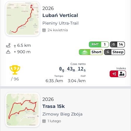
2026
Lubań Vertical
Pieniny Ultra-Trail
24 kwietnia
1
14
RMT
G
⨦ 6.5 km
+ 900 m
Steep
Short
G
Czas netto
9
0
43
12
Indeks
g
m
s
Tempo
FAP
/ 96
6:35 /km
3:04 /km
2026
Trasa 15k
Zimowy Bieg Zbója
1 lutego