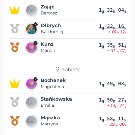
Zając
1
32
04
g
m
s
Bartosz
Olbrych
1
33
16
g
m
s
Bartłomiej
+ 01
12
m
s
Kunz
1
35
51
g
m
s
Marcin
+ 03
47
m
s
Kobiety
Bochenek
1
49
03
g
m
s
Magdalena
Stańkowska
1
50
27
g
m
s
Emilia
+ 01
24
m
s
Mączka
1
58
11
g
m
s
Martyna
+ 09
08
m
s