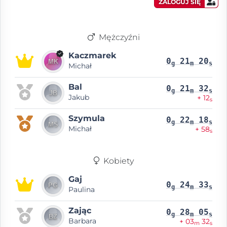
ZALOGUJ SIĘ
Mężczyźni
Kaczmarek
0
21
20
g
m
s
Michał
Bal
0
21
32
g
m
s
Jakub
+ 12
s
Szymula
0
22
18
g
m
s
Michał
+ 58
s
Kobiety
Gaj
0
24
33
g
m
s
Paulina
Zając
0
28
05
g
m
s
Barbara
+ 03
32
m
s