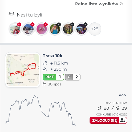
Pełna lista wyników
Nasi tu byli
+28
Trasa 10k
⨦ 11.5 km
+ 250 m
1
2
RMT
G
30 lipca
UCZESTNIKÓW
80
39
KONKURENCYJNOŚĆ
ZALOGUJ SIĘ