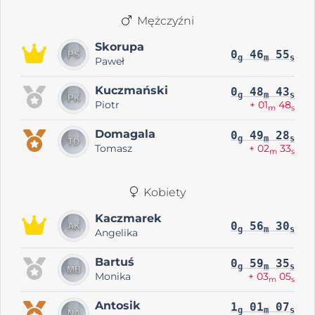
Mężczyźni
Skorupa
0
46
55
g
m
s
Paweł
Kuczmański
0
48
43
g
m
s
Piotr
+ 01
48
m
s
Domagala
0
49
28
g
m
s
Tomasz
+ 02
33
m
s
Kobiety
Kaczmarek
0
56
30
g
m
s
Angelika
Bartuś
0
59
35
g
m
s
Monika
+ 03
05
m
s
Antosik
1
01
07
g
m
s