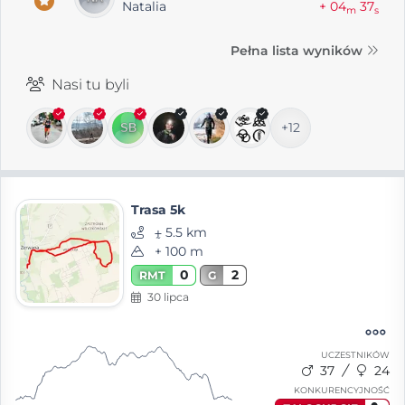
Natalia
+ 04
37
m
s
Pełna lista wyników
Nasi tu byli
+12
Trasa 5k
⨦ 5.5 km
+ 100 m
0
2
RMT
G
30 lipca
UCZESTNIKÓW
37
24
KONKURENCYJNOŚĆ