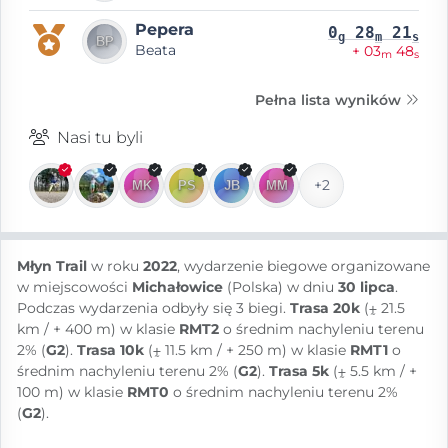
Pepera
0
28
21
g
m
s
Beata
+ 03
48
m
s
Pełna lista wyników
Nasi tu byli
+2
Młyn Trail
w roku
2022
, wydarzenie biegowe organizowane
w miejscowości
Michałowice
(Polska) w dniu
30 lipca
.
Podczas wydarzenia odbyły się 3 biegi.
Trasa 20k
(⨦ 21.5
km / + 400 m) w klasie
RMT2
o średnim nachyleniu terenu
2% (
G2
).
Trasa 10k
(⨦ 11.5 km / + 250 m) w klasie
RMT1
o
średnim nachyleniu terenu 2% (
G2
).
Trasa 5k
(⨦ 5.5 km / +
100 m) w klasie
RMT0
o średnim nachyleniu terenu 2%
(
G2
).