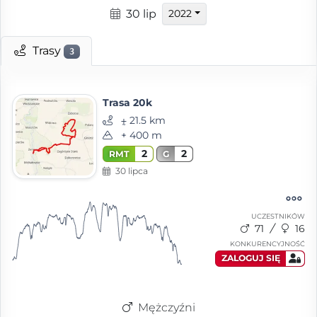
30 lip
2022
Trasy
3
Trasa 20k
⨦ 21.5 km
+ 400 m
2
2
RMT
G
30 lipca
UCZESTNIKÓW
71
16
KONKURENCYJNOŚĆ
ZALOGUJ SIĘ
Mężczyźni