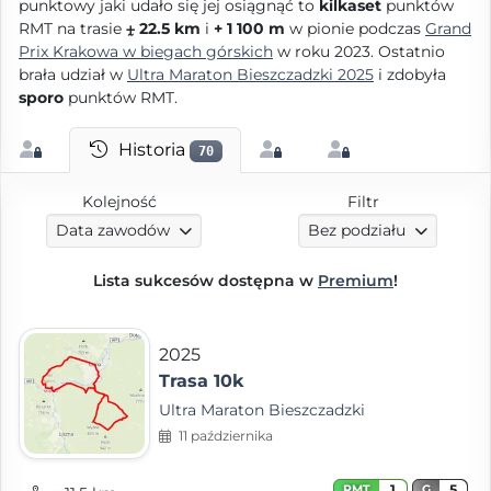
punktowy jaki udało się jej osiągnąć to
kilkaset
punktów
RMT na trasie
⨦ 22.5 km
i
+ 1 100 m
w pionie podczas
Grand
Prix Krakowa w biegach górskich
w roku 2023. Ostatnio
brała udział w
Ultra Maraton Bieszczadzki 2025
i zdobyła
sporo
punktów RMT.
Historia
70
Kolejność
Filtr
Data zawodów
Bez podziału
Lista sukcesów dostępna w
Premium
!
2025
Trasa 10k
Ultra Maraton Bieszczadzki
11 października
1
5
RMT
G