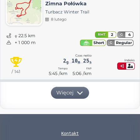
Zimna Połówka
Turbacz Winter Trail
8 lutego
2
4
RMT
G
⨦ 22.5 km
+ 1 000 m
Regular
Short
G
Czas netto
4
2
10
25
Indeks
g
m
s
Tempo
FAP
/ 141
5:45 /km
5:06 /km
Więcej
Kontakt