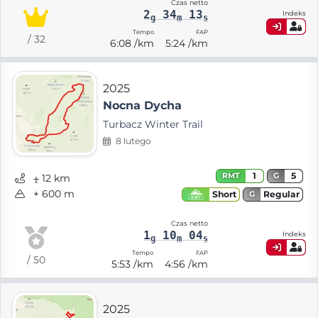
Czas netto
2
34
13
Indeks
g
m
s
Tempo
FAP
/ 32
6:08 /km
5:24 /km
2025
Nocna Dycha
Turbacz Winter Trail
8 lutego
1
5
RMT
G
⨦ 12 km
+ 600 m
Regular
Short
G
Czas netto
1
10
04
Indeks
g
m
s
Tempo
FAP
/ 50
5:53 /km
4:56 /km
2025