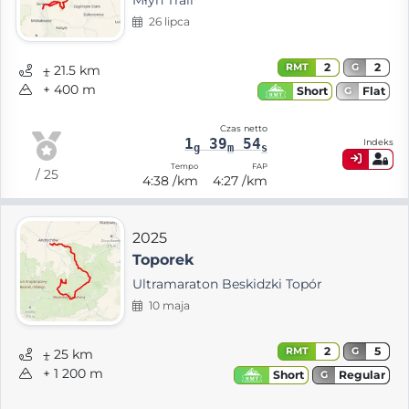
Młyn Trail
26 lipca
2
2
RMT
G
⨦ 21.5 km
+ 400 m
Flat
Short
G
Czas netto
1
39
54
Indeks
g
m
s
Tempo
FAP
/ 25
4:38 /km
4:27 /km
2025
Toporek
Ultramaraton Beskidzki Topór
10 maja
2
5
RMT
G
⨦ 25 km
+ 1 200 m
Regular
Short
G