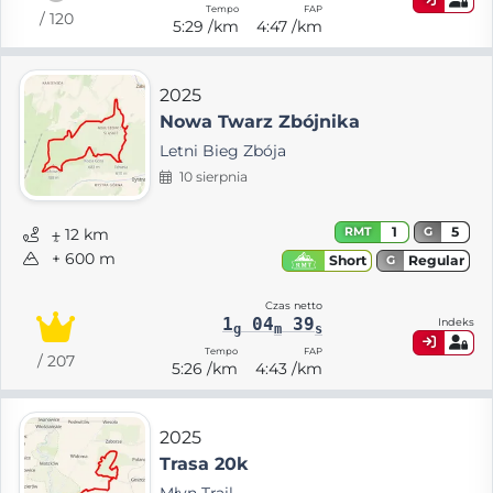
Tempo
FAP
/ 120
5:29 /km
4:47 /km
2025
Nowa Twarz Zbójnika
Letni Bieg Zbója
10 sierpnia
1
5
RMT
G
⨦ 12 km
+ 600 m
Regular
Short
G
Czas netto
1
04
39
Indeks
g
m
s
Tempo
FAP
/ 207
5:26 /km
4:43 /km
2025
Trasa 20k