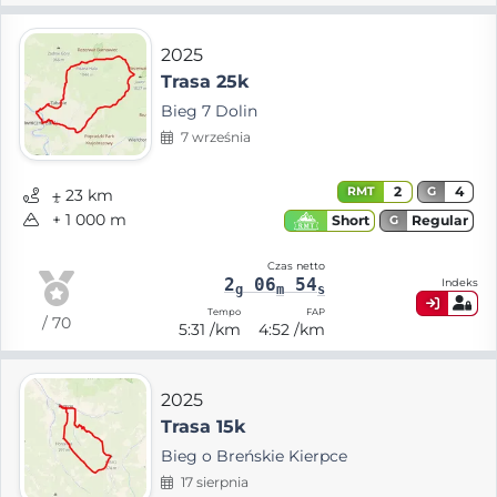
2025
Trasa 25k
Bieg 7 Dolin
7 września
2
4
RMT
G
⨦ 23 km
+ 1 000 m
Regular
Short
G
Czas netto
2
06
54
Indeks
g
m
s
Tempo
FAP
/ 70
5:31 /km
4:52 /km
2025
Trasa 15k
Bieg o Breńskie Kierpce
17 sierpnia