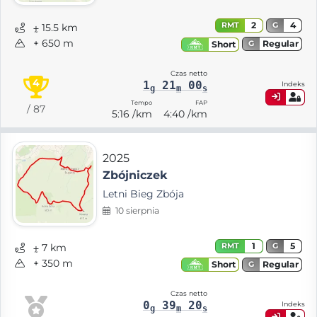
2
4
RMT
G
⨦ 15.5 km
+ 650 m
Regular
Short
G
Czas netto
4
1
21
00
Indeks
g
m
s
Tempo
FAP
/ 87
5:16 /km
4:40 /km
2025
Zbójniczek
Letni Bieg Zbója
10 sierpnia
1
5
RMT
G
⨦ 7 km
+ 350 m
Regular
Short
G
Czas netto
0
39
20
Indeks
g
m
s