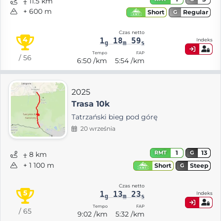
⨦ 11.5 km
+ 600 m
Regular
Short
G
Czas netto
4
1
18
59
Indeks
g
m
s
Tempo
FAP
/ 56
6:50 /km
5:54 /km
2025
Trasa 10k
Tatrzański bieg pod górę
20 września
1
13
RMT
G
⨦ 8 km
+ 1 100 m
Steep
Short
G
Czas netto
5
1
13
23
Indeks
g
m
s
Tempo
FAP
/ 65
9:02 /km
5:32 /km