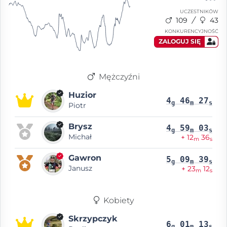
UCZESTNIKÓW
109
43
KONKURENCYJNOŚĆ
ZALOGUJ SIĘ
Mężczyźni
Huzior
4
46
27
g
m
s
Piotr
Brysz
4
59
03
g
m
s
Michał
+ 12
36
m
s
Gawron
5
09
39
g
m
s
Janusz
+ 23
12
m
s
Kobiety
Skrzypczyk
6
01
13
g
m
s