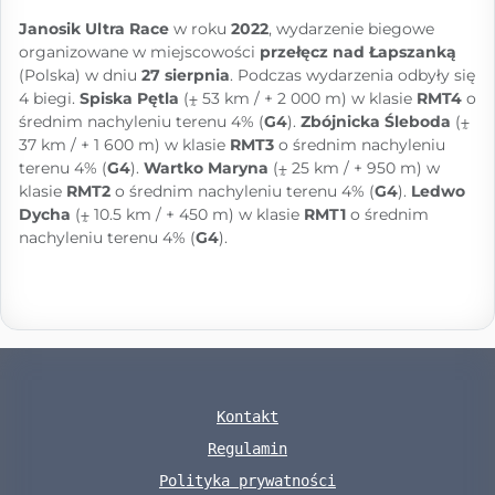
Janosik Ultra Race
w roku
2022
, wydarzenie biegowe
organizowane w miejscowości
przełęcz nad Łapszanką
(Polska) w dniu
27 sierpnia
. Podczas wydarzenia odbyły się
4 biegi.
Spiska Pętla
(⨦ 53 km / + 2 000 m) w klasie
RMT4
o
średnim nachyleniu terenu 4% (
G4
).
Zbójnicka Śleboda
(⨦
37 km / + 1 600 m) w klasie
RMT3
o średnim nachyleniu
terenu 4% (
G4
).
Wartko Maryna
(⨦ 25 km / + 950 m) w
klasie
RMT2
o średnim nachyleniu terenu 4% (
G4
).
Ledwo
Dycha
(⨦ 10.5 km / + 450 m) w klasie
RMT1
o średnim
nachyleniu terenu 4% (
G4
).
Kontakt
Regulamin
Polityka prywatności