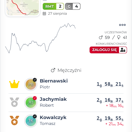
2
4
RMT
G
27 sierpnia
UCZESTNIKÓW
59
41
KONKURENCYJNOŚĆ
ZALOGUJ SIĘ
Mężczyźni
Biernawski
1
58
21
g
m
s
Piotr
Jachymiak
2
16
37
g
m
s
Robert
+ 18
16
m
s
Kowalczyk
2
19
55
g
m
s
Tomasz
+ 21
34
m
s