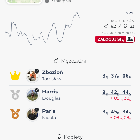
27 sierpnia
UCZESTNIKÓW
62
23
KONKURENCYJNOŚĆ
ZALOGUJ SIĘ
Mężczyźni
Zbozień
3
37
06
g
m
s
Jarosław
Harris
3
42
44
g
m
s
Douglas
+ 05
38
m
s
Paris
3
45
34
g
m
s
Nicola
+ 08
28
m
s
Kobiety