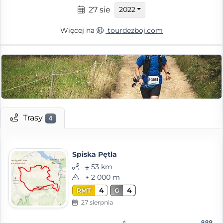
27 sie
2022
Więcej na
tourdezboj.com
Trasy
4
Spiska Pętla
⨦ 53 km
+ 2 000 m
4
4
RMT
G
27 sierpnia