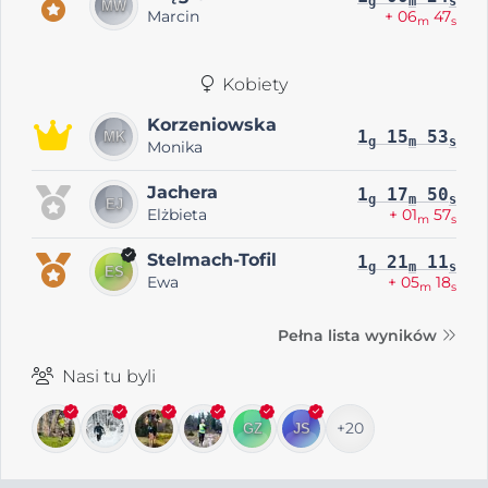
g
m
s
Marcin
+ 06
47
m
s
Kobiety
Korzeniowska
1
15
53
g
m
s
Monika
Jachera
1
17
50
g
m
s
Elżbieta
+ 01
57
m
s
Stelmach-Tofil
1
21
11
g
m
s
Ewa
+ 05
18
m
s
Pełna lista wyników
Nasi tu byli
+20