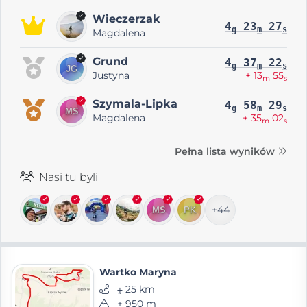
Wieczerzak
4
23
27
g
m
s
Magdalena
Grund
4
37
22
g
m
s
Justyna
+ 13
55
m
s
Szymala-Lipka
4
58
29
g
m
s
Magdalena
+ 35
02
m
s
Pełna lista wyników
Nasi tu byli
+44
Wartko Maryna
⨦ 25 km
+ 950 m