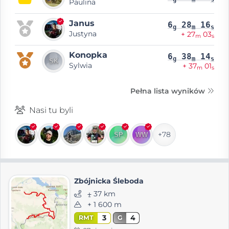
Paulina
Janus
6
28
16
g
m
s
Justyna
+ 27
03
m
s
Konopka
6
38
14
g
m
s
Sylwia
+ 37
01
m
s
Pełna lista wyników
Nasi tu byli
+78
Zbójnicka Śleboda
⨦ 37 km
+ 1 600 m
3
4
RMT
G