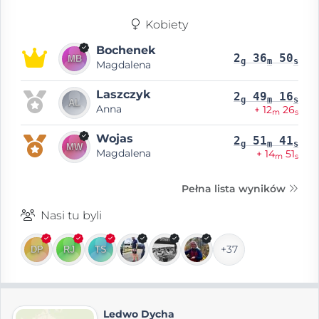
Kobiety
Bochenek
2
36
50
g
m
s
Magdalena
Laszczyk
2
49
16
g
m
s
Anna
+ 12
26
m
s
Wojas
2
51
41
g
m
s
Magdalena
+ 14
51
m
s
Pełna lista wyników
Nasi tu byli
+37
Ledwo Dycha