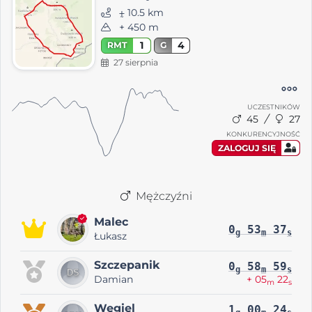
⨦ 10.5 km
+ 450 m
1
4
RMT
G
27 sierpnia
UCZESTNIKÓW
45
27
KONKURENCYJNOŚĆ
ZALOGUJ SIĘ
Mężczyźni
Malec
0
53
37
g
m
s
Łukasz
Szczepanik
0
58
59
g
m
s
Damian
+ 05
22
m
s
Węgiel
1
00
24