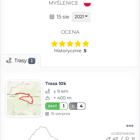
MYŚLENICE
15 sie
2021
OCENA
Historycznie
5
Trasy
1
Trasa 10k
⨦ 9 km
+ 400 m
1
4
RMT
G
15 sierpnia
UCZESTNIKÓW
47
11