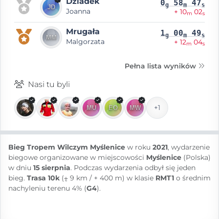
Dziadek
0
58
47
g
m
s
Joanna
+ 10
02
m
s
Mrugała
1
00
49
g
m
s
Malgorzata
+ 12
04
m
s
Pełna lista wyników
Nasi tu byli
+1
Bieg Tropem Wilczym Myślenice
w roku
2021
, wydarzenie
biegowe organizowane w miejscowości
Myślenice
(Polska)
w dniu
15 sierpnia
. Podczas wydarzenia odbył się jeden
bieg.
Trasa 10k
(⨦ 9 km / + 400 m) w klasie
RMT1
o średnim
nachyleniu terenu 4% (
G4
).