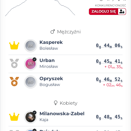
KONKURENCYJNOŚĆ
ZALOGUJ SIĘ
Mężczyźni
Kasperek
0
44
06
g
m
s
Bolesław
Urban
0
45
41
g
m
s
Mirosław
+ 01
35
m
s
Opryszek
0
46
52
g
m
s
Bogusław
+ 02
46
m
s
Kobiety
Milanowska-Zabel
0
48
45
g
m
s
Kaja