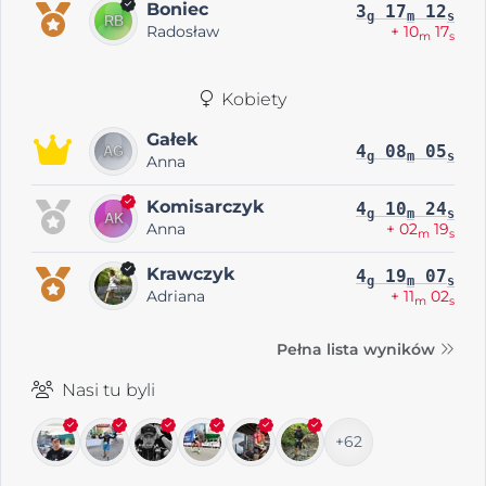
Boniec
3
17
12
g
m
s
Radosław
+ 10
17
m
s
Kobiety
Gałek
4
08
05
g
m
s
Anna
Komisarczyk
4
10
24
g
m
s
Anna
+ 02
19
m
s
Krawczyk
4
19
07
g
m
s
Adriana
+ 11
02
m
s
Pełna lista wyników
Nasi tu byli
+62