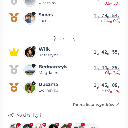
Vitezslav
+ 03
39
m
s
Sobas
1
29
54
g
m
s
Jacek
+ 04
06
m
s
Kobiety
Wilk
1
42
55
g
m
s
Katarzyna
Bednarczyk
1
44
29
g
m
s
Magdalena
+ 01
34
m
s
Duczmal
1
45
09
g
m
s
Dominika
+ 02
14
m
s
Pełna lista wyników
Nasi tu byli