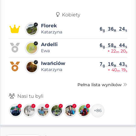
Kobiety
Florek
6
36
24
g
m
s
Katarzyna
Ardelli
6
58
44
g
m
s
Ewa
+ 22
20
m
s
Iwańciów
7
16
43
g
m
s
Katarzyna
+ 40
19
m
s
Pełna lista wyników
Nasi tu byli
+86