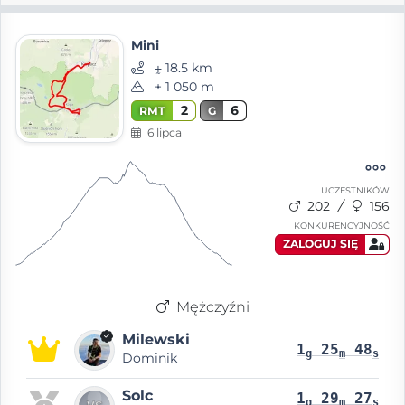
Mini
⨦ 18.5 km
+ 1 050 m
2
6
RMT
G
6 lipca
UCZESTNIKÓW
202
156
KONKURENCYJNOŚĆ
ZALOGUJ SIĘ
Mężczyźni
Milewski
1
25
48
g
m
s
Dominik
Solc
1
29
27
g
m
s