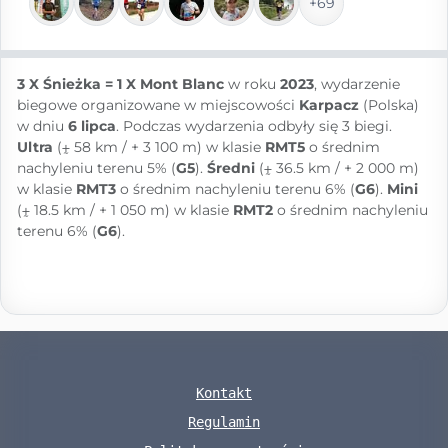
+69
3 X Śnieżka = 1 X Mont Blanc
w roku
2023
, wydarzenie
biegowe organizowane w miejscowości
Karpacz
(Polska)
w dniu
6 lipca
. Podczas wydarzenia odbyły się 3 biegi.
Ultra
(⨦ 58 km / + 3 100 m) w klasie
RMT5
o średnim
nachyleniu terenu 5% (
G5
).
Średni
(⨦ 36.5 km / + 2 000 m)
w klasie
RMT3
o średnim nachyleniu terenu 6% (
G6
).
Mini
(⨦ 18.5 km / + 1 050 m) w klasie
RMT2
o średnim nachyleniu
terenu 6% (
G6
).
Kontakt
Regulamin