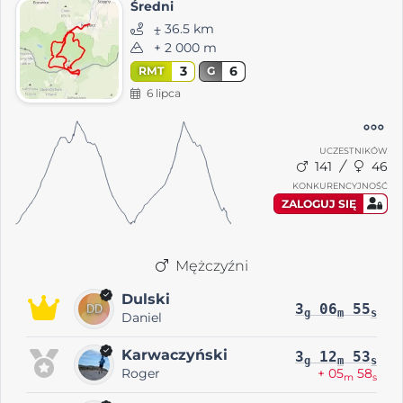
Średni
⨦ 36.5 km
+ 2 000 m
3
6
RMT
G
6 lipca
UCZESTNIKÓW
141
46
KONKURENCYJNOŚĆ
ZALOGUJ SIĘ
Mężczyźni
Dulski
3
06
55
g
m
s
Daniel
Karwaczyński
3
12
53
g
m
s
Roger
+ 05
58
m
s