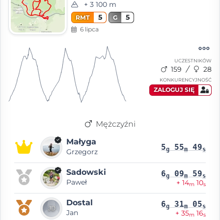
+ 3 100 m
5
5
RMT
G
6 lipca
UCZESTNIKÓW
159
28
KONKURENCYJNOŚĆ
ZALOGUJ SIĘ
Mężczyźni
Małyga
5
55
49
g
m
s
Grzegorz
Sadowski
6
09
59
g
m
s
Paweł
+ 14
10
m
s
Dostal
6
31
05
g
m
s
Jan
+ 35
16
m
s