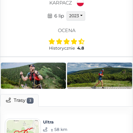
KARPACZ
6 lip
2023
OCENA
Historycznie
4.8
Trasy
3
Ultra
⨦ 58 km