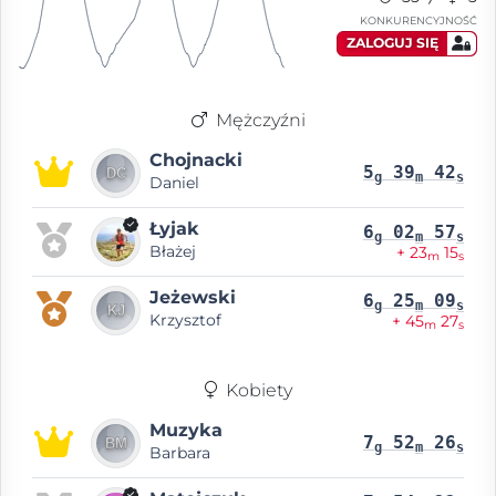
KONKURENCYJNOŚĆ
ZALOGUJ SIĘ
Mężczyźni
Chojnacki
5
39
42
g
m
s
Daniel
Łyjak
6
02
57
g
m
s
Błażej
+ 23
15
m
s
Jeżewski
6
25
09
g
m
s
Krzysztof
+ 45
27
m
s
Kobiety
Muzyka
7
52
26
g
m
s
Barbara