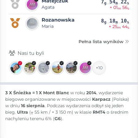
Matejczuk
7
54
22
g
m
s
Agata
+ 01
56
m
s
Rozanowska
8
18
10
g
m
s
Maria
+ 25
44
m
s
Pełna lista wyników
Nasi tu byli
+10
3 X Śnieżka = 1 X Mont Blanc
w roku
2014
, wydarzenie
biegowe organizowane w miejscowości
Karpacz
(Polska)
w dniu
16 sierpnia
. Podczas wydarzenia odbył się jeden
bieg.
Ultra
(⨦ 55 km / + 3 150 m) w klasie
RMT4
o średnim
nachyleniu terenu 6% (
G6
).