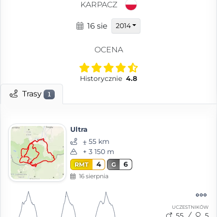
KARPACZ
16 sie
2014
OCENA
Historycznie
4.8
Trasy
1
Ultra
⨦ 55 km
+ 3 150 m
4
6
RMT
G
16 sierpnia
UCZESTNIKÓW
55
5