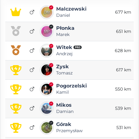
Malczewski
677 km
Daniel
Płonka
651 km
Marek
Witek
PRO
628 km
Andrzej
Zysk
4
617 km
Tomasz
Pogorzelski
5
550 km
Kamil
Mikos
6
539 km
Damian
Górak
7
531 km
Przemysław