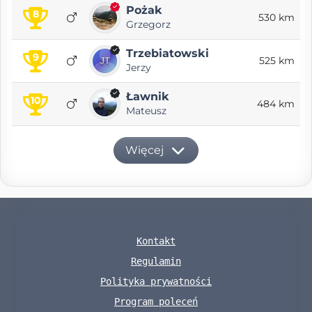
Pożak
8
530 km
Grzegorz
Trzebiatowski
9
525 km
Jerzy
Ławnik
10
484 km
Mateusz
Więcej
Kontakt
Regulamin
Polityka prywatności
Program poleceń