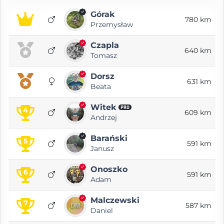
Górak
780 km
Przemysław
Czapla
640 km
Tomasz
Dorsz
631 km
Beata
Witek
PRO
4
609 km
Andrzej
Barański
5
591 km
Janusz
Onoszko
6
591 km
Adam
Malczewski
7
587 km
Daniel