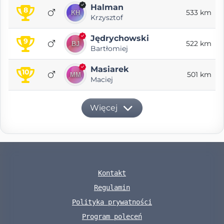
Halman
8
533 km
Krzysztof
Jędrychowski
9
522 km
Bartłomiej
Masiarek
10
501 km
Maciej
Więcej
Kontakt
Regulamin
Polityka prywatności
Program poleceń