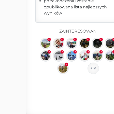
po zakończeniu zostanie
opublikowana lista najlepszych
wyników
ZAINTERESOWANI
+1K