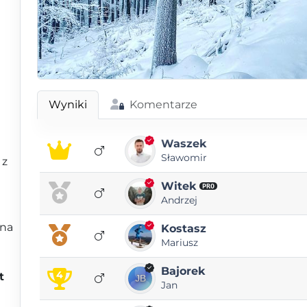
Wyniki
Komentarze
Waszek
Sławomir
 z
Witek
PRO
Andrzej
 na
Kostasz
Mariusz
Bajorek
4
t
Jan