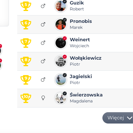
Guzik
5
Robert
Pronobis
6
Marek
Weinert
7
Wojciech
Wołąkiewicz
8
Piotr
Jagielski
9
Piotr
Świerzowska
10
Magdalena
Więcej