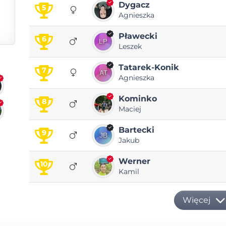
Dygacz
5
Agnieszka
Pławecki
6
Leszek
Tatarek-Konik
7
Agnieszka
Kominko
8
Maciej
Bartecki
9
Jakub
Werner
10
Kamil
Więcej