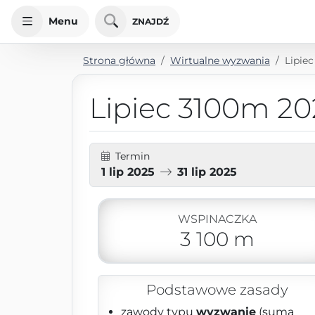
Menu
ZNAJDŹ
Strona główna
Wirtualne wyzwania
Lipie
Lipiec 3100m 20
Termin
1 lip 2025
31 lip 2025
WSPINACZKA
3 100 m
Podstawowe zasady
zawody typu
wyzwanie
(suma