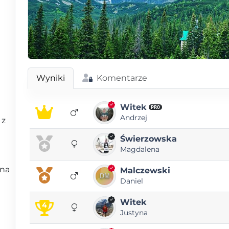
Wyniki
Komentarze
Witek
PRO
Andrzej
 z
Świerzowska
Magdalena
 na
Malczewski
Daniel
Witek
4
Justyna