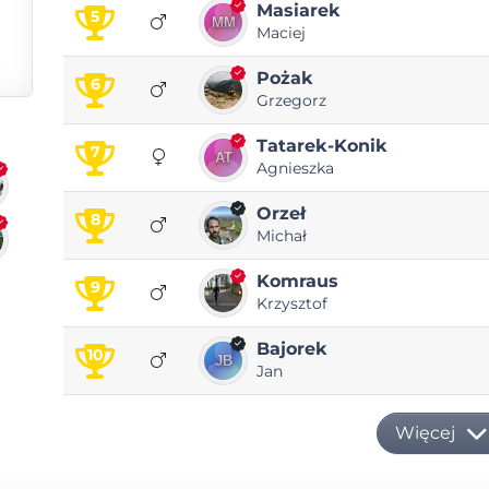
Masiarek
5
Maciej
Pożak
6
Grzegorz
Tatarek-Konik
7
Agnieszka
Orzeł
8
Michał
Komraus
9
Krzysztof
Bajorek
10
Jan
Więcej