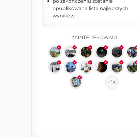
po zakończeniu zostanie
opublikowana lista najlepszych
wyników
ZAINTERESOWANI
+1K