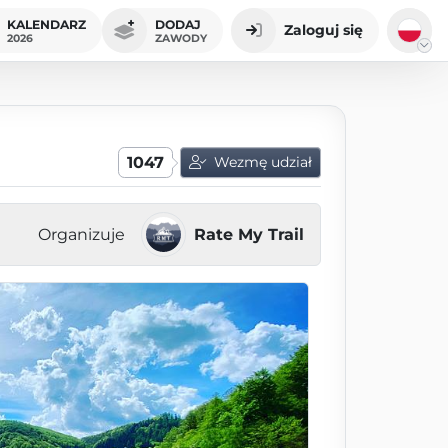
KALENDARZ
DODAJ
Zaloguj się
2026
ZAWODY
1047
Wezmę udział
Organizuje
Rate My Trail