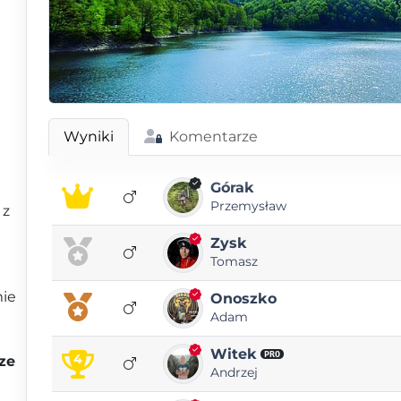
Wyniki
Komentarze
Górak
Przemysław
 z
Zysk
Tomasz
mie
Onoszko
Adam
Witek
PRO
4
ze
Andrzej