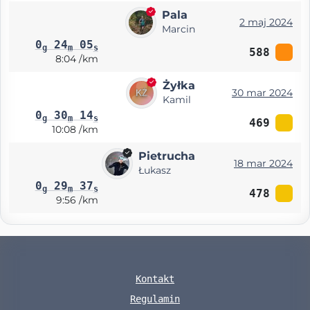
Pala
2 maj 2024
Marcin
0
24
05
g
m
s
588
8:04 /km
Żyłka
30 mar 2024
Kamil
0
30
14
g
m
s
469
10:08 /km
Pietrucha
18 mar 2024
Łukasz
0
29
37
g
m
s
478
9:56 /km
Kontakt
Regulamin