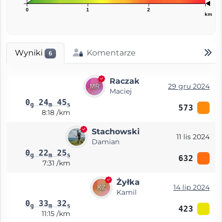
0
1
2
km
Wyniki
Komentarze
6
Raczak
29 gru 2024
Maciej
0
24
45
g
m
s
573
8:18 /km
Stachowski
11 lis 2024
Damian
0
22
25
g
m
s
632
7:31 /km
Żyłka
14 lip 2024
Kamil
0
33
32
g
m
s
423
11:15 /km