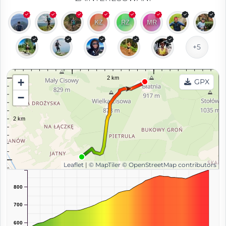
+5
+
GPX
−
Leaflet
|
© MapTiler
© OpenStreetMap contributors
m
800
700
600