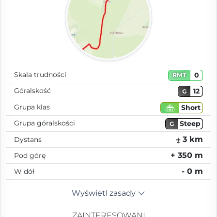
Skala trudności
0
RMT
Góralskość
12
G
Grupa klas
Short
Grupa góralskości
Steep
G
⨦ 3 km
Dystans
+ 350 m
Pod górę
- 0 m
W dół
Wyświetl zasady
ZAINTERESOWANI