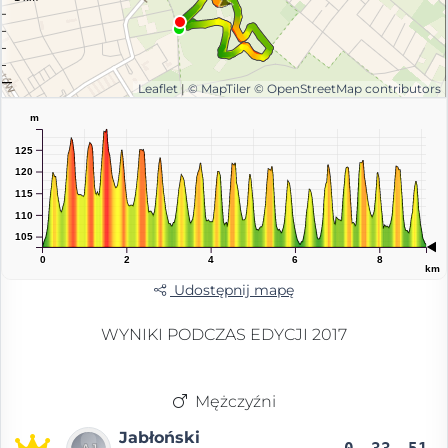
Leaflet
|
© MapTiler
© OpenStreetMap contributors
m
125
120
115
110
105
0
2
4
6
8
km
Udostępnij mapę
WYNIKI PODCZAS EDYCJI 2017
Mężczyźni
Jabłoński