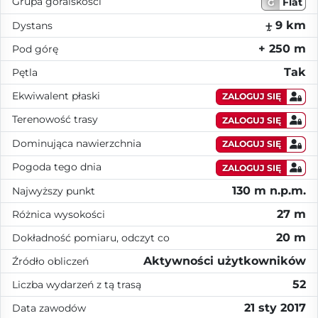
Grupa góralskości
Flat
G
⨦ 9 km
Dystans
+ 250 m
Pod górę
Tak
Pętla
Ekwiwalent płaski
ZALOGUJ SIĘ
Terenowość trasy
ZALOGUJ SIĘ
Dominująca nawierzchnia
ZALOGUJ SIĘ
Pogoda tego dnia
ZALOGUJ SIĘ
130 m n.p.m.
Najwyższy punkt
27 m
Różnica wysokości
20 m
Dokładność pomiaru, odczyt co
Aktywności użytkowników
Źródło obliczeń
52
Liczba wydarzeń z tą trasą
21 sty 2017
Data zawodów