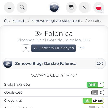
Kalendarz
Zimowe Biegi Górskie Falenica 2017
3x Falenica
3x Falenica
Zimowe Biegi Górskie Falenica 2017
9
Zapisz w ulubionych
Zimowe Biegi Górskie Falenica
2017
GŁÓWNE CECHY TRASY
Skala trudności
1
RMT
Góralskość
3
G
Grupa klas
Short