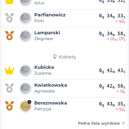
0
33
51
g
m
s
Artur
Parfianowicz
0
34
33
g
m
s
Piotr
+ 42
s
Lamparski
0
34
58
g
m
s
Zbigniew
+ 01
07
m
s
Kobiety
Kubicka
0
42
43
g
m
s
Zuzanna
Kwiatkowska
0
42
58
g
m
s
Agnieszka
+ 15
s
Bereznowska
0
43
35
g
m
s
Patrycja
+ 52
s
Pełna lista wyników