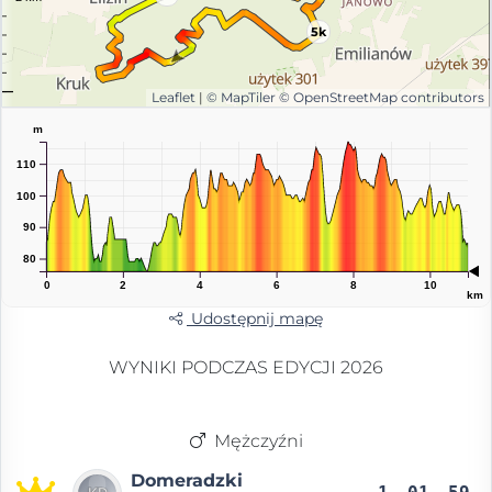
5k
Leaflet
|
© MapTiler
© OpenStreetMap contributors
m
110
100
90
80
0
2
4
6
8
10
km
Udostępnij mapę
WYNIKI PODCZAS EDYCJI 2026
Mężczyźni
Domeradzki