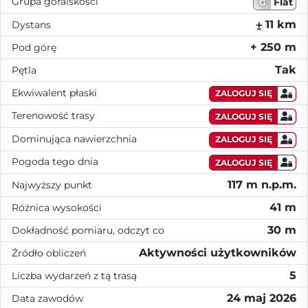
Grupa góralskości
Flat
G
⨦ 11 km
Dystans
+ 250 m
Pod górę
Tak
Pętla
Ekwiwalent płaski
ZALOGUJ SIĘ
Terenowość trasy
ZALOGUJ SIĘ
Dominująca nawierzchnia
ZALOGUJ SIĘ
Pogoda tego dnia
ZALOGUJ SIĘ
117 m n.p.m.
Najwyższy punkt
41 m
Różnica wysokości
30 m
Dokładność pomiaru, odczyt co
Aktywności użytkowników
Źródło obliczeń
5
Liczba wydarzeń z tą trasą
24 maj 2026
Data zawodów