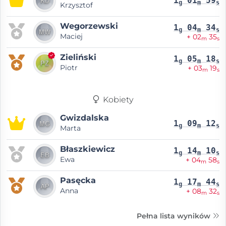
1
01
59
g
m
s
Krzysztof
Wegorzewski
1
04
34
g
m
s
Maciej
+ 02
35
m
s
Zieliński
1
05
18
g
m
s
Piotr
+ 03
19
m
s
Kobiety
Gwizdalska
1
09
12
g
m
s
Marta
Błaszkiewicz
1
14
10
g
m
s
Ewa
+ 04
58
m
s
Pasęcka
1
17
44
g
m
s
Anna
+ 08
32
m
s
Pełna lista wyników