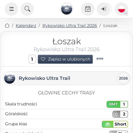
Kalendarz
Rykowisko Ultra Trail 2026
Łoszak
Łoszak
Rykowisko Ultra Trail 2026
1
Zapisz w ulubionych
Rykowisko Ultra Trail
2026
GŁÓWNE CECHY TRASY
Skala trudności
1
RMT
Góralskość
2
G
Grupa klas
Short