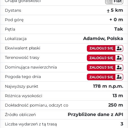
Grupa góralskości
Flat
G
⨦ 5 km
Dystans
+ 0 m
Pod górę
Tak
Pętla
Adamów, Polska
Lokalizacja
Ekwiwalent płaski
ZALOGUJ SIĘ
Terenowość trasy
ZALOGUJ SIĘ
Dominująca nawierzchnia
ZALOGUJ SIĘ
Pogoda tego dnia
ZALOGUJ SIĘ
178 m n.p.m.
Najwyższy punkt
13 m
Różnica wysokości
250 m
Dokładność pomiaru, odczyt co
Przybliżone dane z API
Źródło obliczeń
3
Liczba wydarzeń z tą trasą