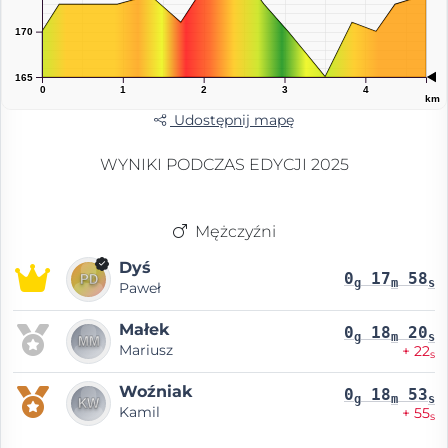
170
165
0
1
2
3
4
km
Udostępnij mapę
WYNIKI PODCZAS EDYCJI 2025
Mężczyźni
Dyś
0
17
58
g
m
s
Paweł
Małek
0
18
20
g
m
s
Mariusz
+ 22
s
Woźniak
0
18
53
g
m
s
Kamil
+ 55
s