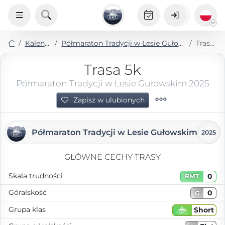
Kalendarz
Półmaraton Tradycji w Lesie Gułowskim 2025
Trasa 5k
Trasa 5k
Półmaraton Tradycji w Lesie Gułowskim 2025
Zapisz w ulubionych
Półmaraton Tradycji w Lesie Gułowskim
2025
GŁÓWNE CECHY TRASY
Skala trudności
0
RMT
Góralskość
0
G
Grupa klas
Short