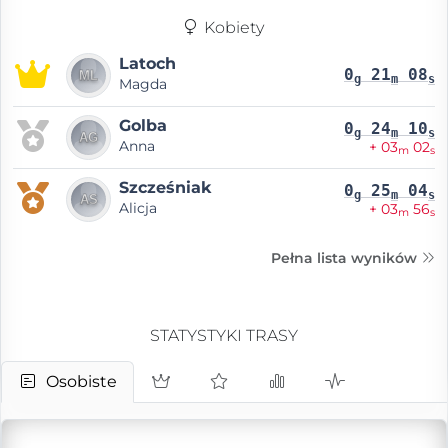
Kobiety
Latoch
0
21
08
g
m
s
Magda
Golba
0
24
10
g
m
s
Anna
+ 03
02
m
s
Szcześniak
0
25
04
g
m
s
Alicja
+ 03
56
m
s
Pełna lista wyników
STATYSTYKI TRASY
Osobiste