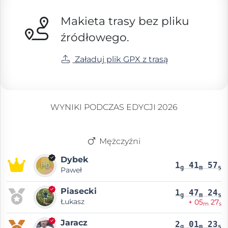
Makieta trasy bez pliku
źródłowego.
Załaduj plik GPX z trasą
WYNIKI PODCZAS EDYCJI 2026
Mężczyźni
Dybek
1
41
57
g
m
s
Paweł
Piasecki
1
47
24
g
m
s
Łukasz
+ 05
27
m
s
Jaracz
2
01
23
g
m
s