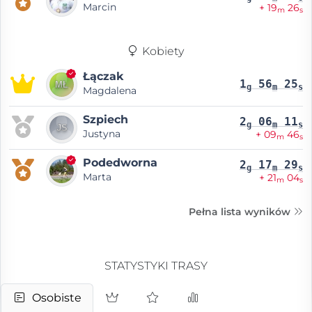
Marcin
+ 19
26
m
s
Kobiety
Łączak
1
56
25
g
m
s
Magdalena
Szpiech
2
06
11
g
m
s
Justyna
+ 09
46
m
s
Podedworna
2
17
29
g
m
s
Marta
+ 21
04
m
s
Pełna lista wyników
STATYSTYKI TRASY
Osobiste