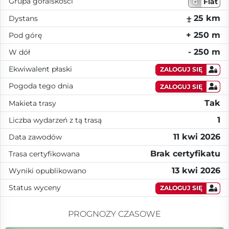
Grupa góralskości
Flat
G
⨦ 25 km
Dystans
+ 250 m
Pod górę
- 250 m
W dół
Ekwiwalent płaski
ZALOGUJ SIĘ
Pogoda tego dnia
ZALOGUJ SIĘ
Tak
Makieta trasy
1
Liczba wydarzeń z tą trasą
11 kwi 2026
Data zawodów
Brak certyfikatu
Trasa certyfikowana
13 kwi 2026
Wyniki opublikowano
Status wyceny
ZALOGUJ SIĘ
PROGNOZY CZASOWE