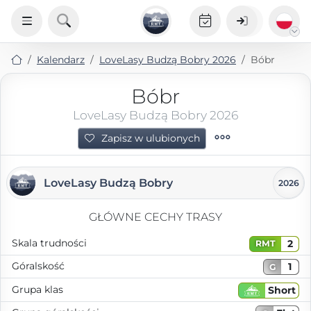
Kalendarz
LoveLasy Budzą Bobry 2026
Bóbr
Bóbr
LoveLasy Budzą Bobry 2026
Zapisz w ulubionych
LoveLasy Budzą Bobry
2026
GŁÓWNE CECHY TRASY
Skala trudności
2
RMT
Góralskość
1
G
Grupa klas
Short