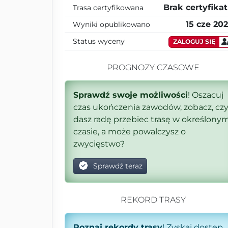
Brak certyfika
Trasa certyfikowana
15 cze 20
Wyniki opublikowano
Status wyceny
ZALOGUJ SIĘ
PROGNOZY CZASOWE
Sprawdź swoje możliwości
! Oszacuj
czas ukończenia zawodów, zobacz, cz
dasz radę przebiec trasę w określony
czasie, a może powalczysz o
zwycięstwo?
Sprawdź teraz
REKORD TRASY
Poznaj rekordy trasy
! Zyskaj dostęp