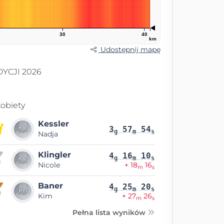
30
40
km
Udostępnij mapę
YCJI 2026
obiety
Kessler
3
57
54
g
m
s
Nadja
Klingler
4
16
10
g
m
s
Nicole
+ 18
16
m
s
Baner
4
25
20
g
m
s
Kim
+ 27
26
m
s
Pełna lista wyników