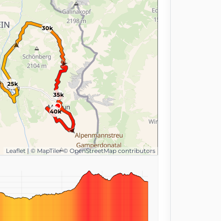
30k
25k
35k
40k
Leaflet
|
© MapTiler
© OpenStreetMap contributors