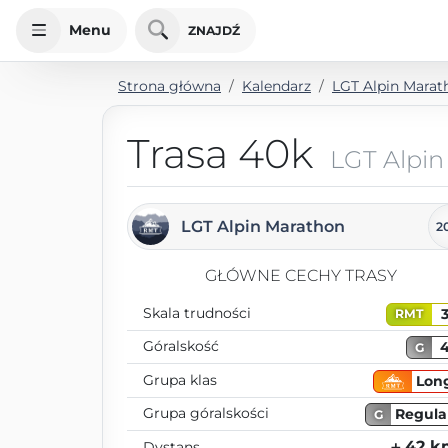
Menu
ZNAJDŹ
Strona główna
Kalendarz
LGT Alpin Marat
Trasa 40k
LGT Alpin
LGT Alpin Marathon
2
GŁÓWNE CECHY TRASY
Skala trudności
RMT
Góralskość
G
Grupa klas
Lon
Grupa góralskości
Regula
G
⨦ 42 
Dystans