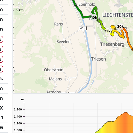
 m
10k
 m
20k
in
15k
m.
 m
m
m
PX
1,600
1,400
1
1,200
26
1,000