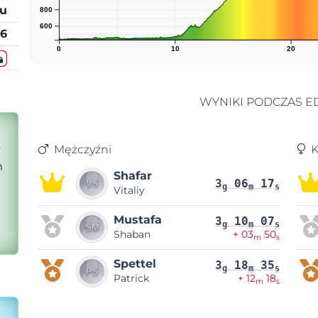
tu
800
600
26
0
10
20
WYNIKI PODCZAS ED
y
Mężczyźni
K
m
Shafar
3
06
17
g
m
s
Vitaliy
Mustafa
3
10
07
g
m
s
Shaban
+ 03
50
m
s
Spettel
3
18
35
g
m
s
Patrick
+ 12
18
m
s