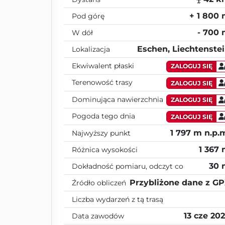
+ 1 800
Pod górę
- 700
W dół
Eschen, Liechtenste
Lokalizacja
Ekwiwalent płaski
ZALOGUJ SIĘ
Terenowość trasy
ZALOGUJ SIĘ
Dominująca nawierzchnia
ZALOGUJ SIĘ
Pogoda tego dnia
ZALOGUJ SIĘ
1 797 m n.p.
Najwyższy punkt
1 367
Różnica wysokości
30 
Dokładność pomiaru, odczyt co
Przybliżone dane z G
Źródło obliczeń
Liczba wydarzeń z tą trasą
13 cze 20
Data zawodów