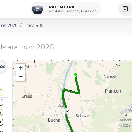
RATE MY TRAIL
Ranking Biegaczy Górskich
hon 2026
Trasa 40k
 Marathon 2026
+
026
−
3
4
5k
g
r
km