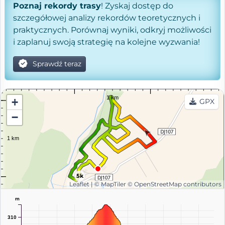
Poznaj rekordy trasy
! Zyskaj dostęp do
szczegółowej analizy rekordów teoretycznych i
praktycznych. Porównaj wyniki, odkryj możliwości
i zaplanuj swoją strategię na kolejne wyzwania!
Sprawdź teraz
+
GPX
−
5k
Leaflet
|
© MapTiler
© OpenStreetMap contributors
m
310