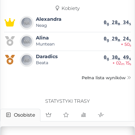
Kobiety
Alexandra
0
28
34
g
m
s
Neag
Alina
0
29
24
g
m
s
Muntean
+ 50
s
Daradics
0
30
49
g
m
s
Beata
+ 02
15
m
s
Pełna lista wyników
STATYSTYKI TRASY
Osobiste