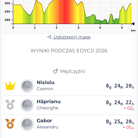
300
290
280
0
1
2
3
4
5
km
Udostępnij mapę
WYNIKI PODCZAS EDYCJI 2026
Mężczyźni
Nisioiu
0
24
20
g
m
s
Cosmin
Hăprianu
0
24
22
g
m
s
Gheorghe
+ 02
s
Gabor
0
25
20
g
m
s
Alexandru
+ 01
m