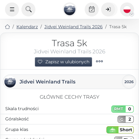
Kalendarz
Jidvei Weinland Trails 2026
Trasa 5k
Trasa 5k
Jidvei Weinland Trails 2026
Zapisz w ulubionych
Jidvei Weinland Trails
2026
GŁÓWNE CECHY TRASY
Skala trudności
0
RMT
Góralskość
2
G
Grupa klas
Short