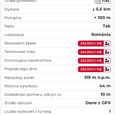
Grupa góralskości
Flat
G
⨦ 5.5 km
Dystans
+ 100 m
Pod górę
Tak
Pętla
România
Lokalizacja
Ekwiwalent płaski
ZALOGUJ SIĘ
Terenowość trasy
ZALOGUJ SIĘ
Dominująca nawierzchnia
ZALOGUJ SIĘ
Pogoda tego dnia
ZALOGUJ SIĘ
319 m n.p.m.
Najwyższy punkt
44 m
Różnica wysokości
10 m
Dokładność pomiaru, odczyt co
Dane z GPX
Źródło obliczeń
1
Liczba wydarzeń z tą trasą