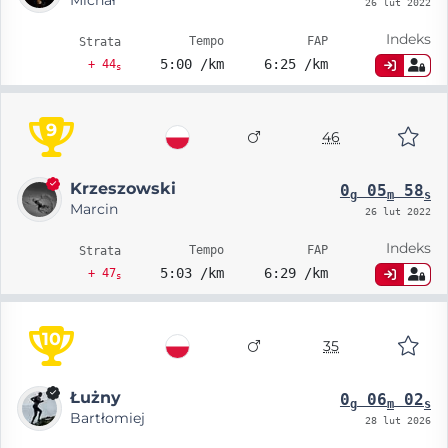
26 lut 2022
Indeks
Tempo
FAP
Strata
5:00 /km
6:25 /km
+ 44
s
9
46
Krzeszowski
0
05
58
g
m
s
Marcin
26 lut 2022
Indeks
Tempo
FAP
Strata
5:03 /km
6:29 /km
+ 47
s
10
35
Łużny
0
06
02
g
m
s
Bartłomiej
28 lut 2026