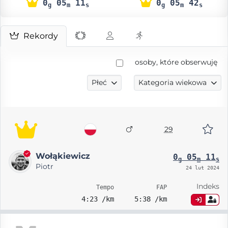
0
05
11
0
05
42
g
m
s
g
m
s
Rekordy
osoby, które obserwuję
Płeć
Kategoria wiekowa
29
Wołąkiewicz
0
05
11
g
m
s
Piotr
24 lut 2024
Indeks
Tempo
FAP
4:23 /km
5:38 /km