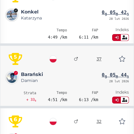
Konkel
0
05
42
g
m
s
Katarzyna
28 lut 2026
Indeks
Tempo
FAP
4:49 /km
6:11 /km
5
37
Barański
0
05
44
g
m
s
Damian
28 lut 2026
Indeks
Tempo
FAP
Strata
4:51 /km
6:13 /km
+ 33
s
6
32