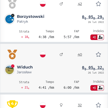
42
Borzystowski
0
05
29
g
m
s
Patryk
26 lut 2022
Indeks
Tempo
FAP
Strata
4:38 /km
5:57 /km
+ 18
s
40
Widuch
0
05
32
g
m
s
Jarosław
26 lut 2022
Indeks
Tempo
FAP
Strata
4:41 /km
6:00 /km
+ 21
s
4
32