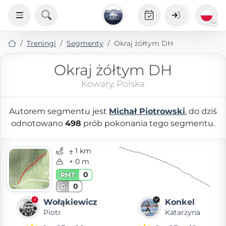
Treningi
Segmenty
Okraj żółtym DH
Okraj żółtym DH
Kowary, Polska
Autorem segmentu jest
Michał Piotrowski
, do dziś
odnotowano
498
prób pokonania tego segmentu.
⨦ 1 km
+ 0 m
0
RMT
0
G
Wołąkiewicz
Konkel
Piotr
Katarzyna