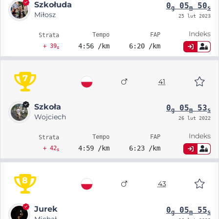
Szkołuda
0
05
50
g
m
s
Miłosz
25 lut 2023
Indeks
Tempo
FAP
Strata
4:56 /km
6:20 /km
+ 39
s
7
41
Szkoła
0
05
53
g
m
s
Wojciech
26 lut 2022
Indeks
Tempo
FAP
Strata
4:59 /km
6:23 /km
+ 42
s
8
43
Jurek
0
05
55
g
m
s
Michał