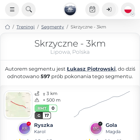
Treningi
Segmenty
Skrzyczne - 3km
Skrzyczne - 3km
Lipowa, Polska
Autorem segmentu jest
Łukasz Piotrowski
, do dziś
odnotowano
597
prób pokonania tego segmentu.
⨦ 3 km
+ 500 m
0
RMT
17
G
Ryszka
Gola
Karol
Magda