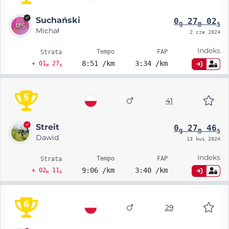
Suchański
0
27
02
g
m
s
Michał
2 cze 2024
Indeks
Tempo
FAP
Strata
8:51 /km
3:34 /km
+ 01
27
m
s
5
41
Streit
0
27
46
g
m
s
Dawid
13 kwi 2024
Indeks
Tempo
FAP
Strata
9:06 /km
3:40 /km
+ 02
11
m
s
6
29