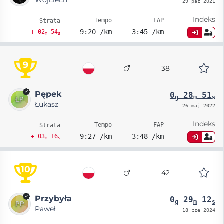
29 paź 2021
Indeks
Tempo
FAP
Strata
9:20 /km
3:45 /km
+ 02
54
m
s
9
38
Pępek
0
28
51
g
m
s
Łukasz
26 maj 2022
Indeks
Tempo
FAP
Strata
9:27 /km
3:48 /km
+ 03
16
m
s
10
42
Przybyła
0
29
12
g
m
s
Paweł
18 cze 2024