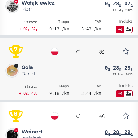
Wołąkiewicz
0
28
07
g
m
s
Piotr
14 sty 2025
Indeks
Tempo
FAP
Strata
9:13 /km
3:42 /km
+ 02
32
m
s
7
34
Gola
0
28
23
g
m
s
Daniel
27 kwi 2025
Indeks
Tempo
FAP
Strata
9:18 /km
3:44 /km
+ 02
48
m
s
8
46
Weinert
0
28
29
g
m
s
Wojciech