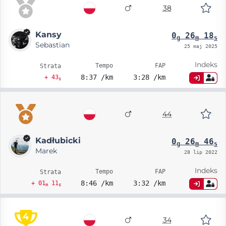
38
Kansy
0
26
18
g
m
s
Sebastian
25 maj 2025
Indeks
Tempo
FAP
Strata
8:37 /km
3:28 /km
+ 43
s
44
Kadłubicki
0
26
46
g
m
s
Marek
28 lip 2022
Indeks
Tempo
FAP
Strata
8:46 /km
3:32 /km
+ 01
11
m
s
4
34