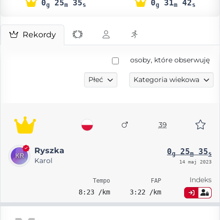
0
25
35
0
31
42
g
m
s
g
m
s
Rekordy
osoby, które obserwuję
Płeć
Kategoria wiekowa
39
Ryszka
0
25
35
g
m
s
Karol
14 maj 2023
Indeks
Tempo
FAP
8:23 /km
3:22 /km