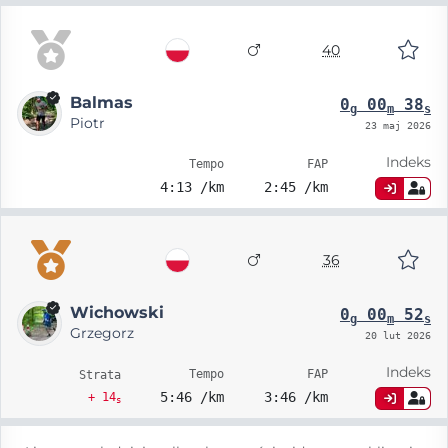
40
Balmas
0
00
38
g
m
s
Piotr
23 maj 2026
Indeks
Tempo
FAP
4:13 /km
2:45 /km
36
Wichowski
0
00
52
g
m
s
Grzegorz
20 lut 2026
Indeks
Tempo
FAP
Strata
5:46 /km
3:46 /km
+ 14
s