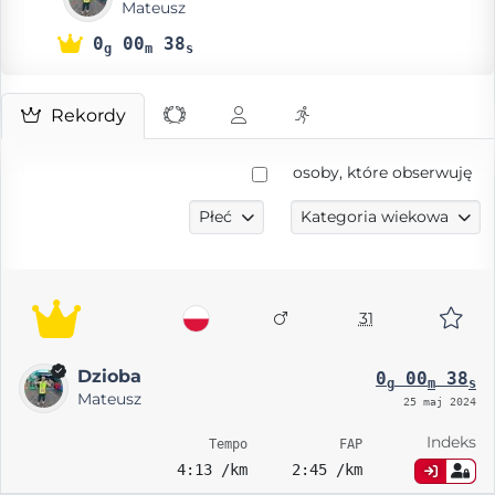
Mateusz
0
00
38
g
m
s
Rekordy
osoby, które obserwuję
Płeć
Kategoria wiekowa
31
Dzioba
0
00
38
g
m
s
Mateusz
25 maj 2024
Indeks
Tempo
FAP
4:13 /km
2:45 /km