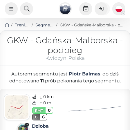
Treningi
Segmenty
GKW - Gdańska-Malborska - podbieg
GKW - Gdańska-Malborska -
podbieg
Kwidzyn, Polska
Autorem segmentu jest
Piotr Balmas
, do dziś
odnotowano
11
prób pokonania tego segmentu.
⨦ 0 km
+ 0 m
0
RMT
6
G
Dzioba