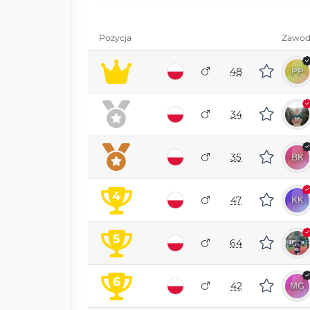
Pozycja
Zawod
48
34
35
4
47
5
64
6
42