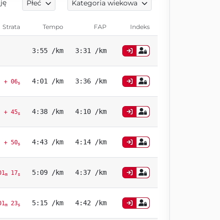
ję
Płeć
Kategoria wiekowa
Strata
Tempo
FAP
Indeks
3:55 /km
3:31 /km
4:01 /km
3:36 /km
+ 06
s
4:38 /km
4:10 /km
+ 45
s
4:43 /km
4:14 /km
+ 50
s
5:09 /km
4:37 /km
01
17
m
s
5:15 /km
4:42 /km
01
23
m
s