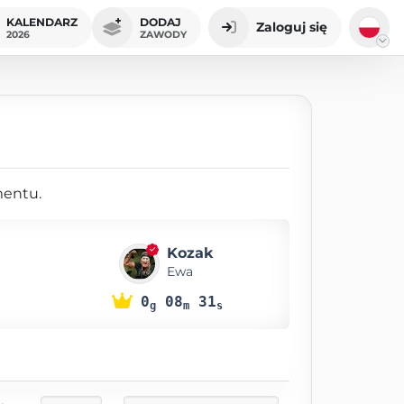
KALENDARZ
DODAJ
Zaloguj się
2026
ZAWODY
mentu.
Kozak
Ewa
0
08
31
g
m
s