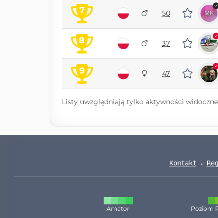
7
50
8
37
9
47
Listy uwzględniają tylko aktywności widoczne 
Kontakt
Re
Amator
Poziom 