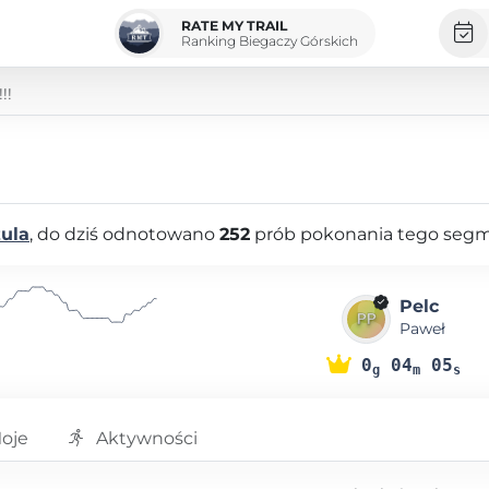
RATE MY TRAIL
Ranking Biegaczy Górskich
!!
a
zula
, do dziś odnotowano
252
prób pokonania tego seg
Pelc
Paweł
0
04
05
g
m
s
oje
Aktywności