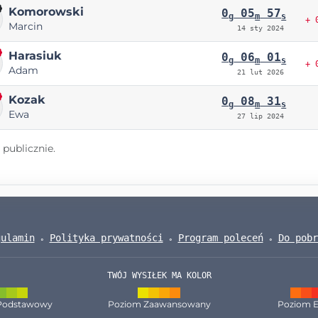
Komorowski
0
05
57
g
m
s
+ 
Marcin
14 sty 2024
Harasiuk
0
06
01
g
m
s
+ 
Adam
21 lut 2026
Kozak
0
08
31
g
m
s
Ewa
27 lip 2024
publicznie.
gulamin
Polityka prywatności
Program poleceń
Do pobr
TWÓJ WYSIŁEK MA KOLOR
Podstawowy
Poziom Zaawansowany
Poziom E