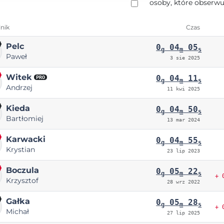
osoby, które obserwu
nik
Czas
Pelc
0
04
05
g
m
s
Paweł
3 sie 2025
Witek
0
04
11
PRO
g
m
s
Andrzej
11 kwi 2025
Kieda
0
04
50
g
m
s
Bartłomiej
13 mar 2024
Karwacki
0
04
55
g
m
s
Krystian
23 lip 2023
Boczula
0
05
22
g
m
s
+ 
Krzysztof
28 wrz 2022
Gałka
0
05
28
g
m
s
+ 
Michał
27 lip 2025