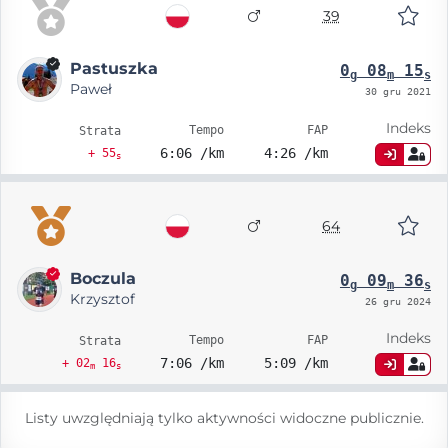
39
Pastuszka
0
08
15
g
m
s
Paweł
30 gru 2021
Indeks
Tempo
FAP
Strata
6:06 /km
4:26 /km
+ 55
s
64
Boczula
0
09
36
g
m
s
Krzysztof
26 gru 2024
Indeks
Tempo
FAP
Strata
7:06 /km
5:09 /km
+ 02
16
m
s
Listy uwzględniają tylko aktywności widoczne publicznie.