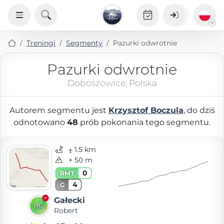
Treningi
Segmenty
Pazurki odwrotnie
Pazurki odwrotnie
Doboszowice, Polska
Autorem segmentu jest
Krzysztof Boczula
, do dziś
odnotowano
48
prób pokonania tego segmentu.
⨦ 1.5 km
+ 50 m
0
RMT
4
G
Gałecki
Robert