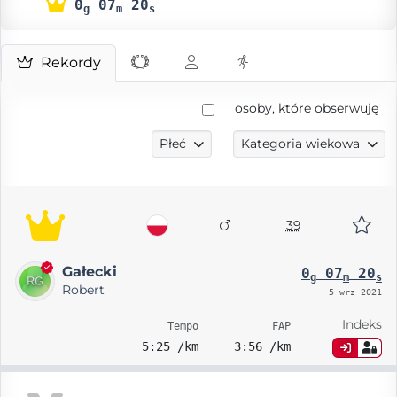
0
07
20
g
m
s
Rekordy
osoby, które obserwuję
Płeć
Kategoria wiekowa
39
Gałecki
0
07
20
g
m
s
Robert
5 wrz 2021
Indeks
Tempo
FAP
5:25 /km
3:56 /km