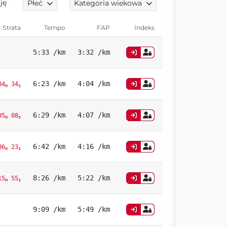
ję
Płeć
Kategoria wiekowa
Strata
Tempo
FAP
Indeks
5:33 /km
3:32 /km
6:23 /km
4:04 /km
04
34
m
s
6:29 /km
4:07 /km
05
08
m
s
6:42 /km
4:16 /km
06
23
m
s
8:26 /km
5:22 /km
15
55
m
s
9:09 /km
5:49 /km