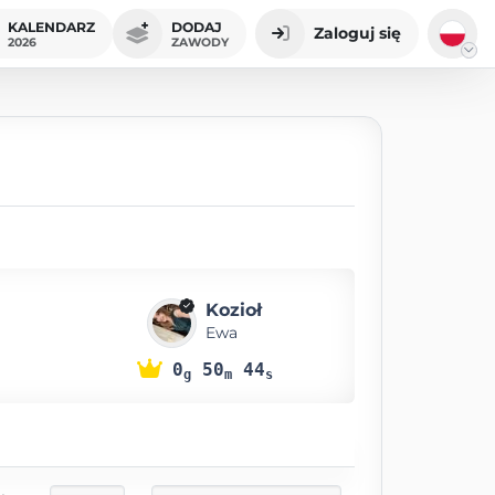
KALENDARZ
DODAJ
Zaloguj się
2026
ZAWODY
Kozioł
Ewa
0
50
44
g
m
s