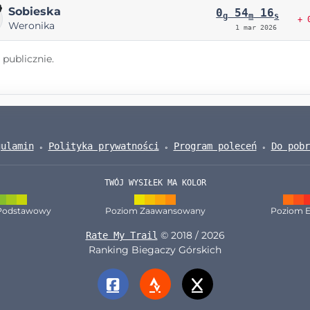
Sobieska
0
54
16
g
m
s
+ 
Weronika
1 mar 2026
publicznie.
gulamin
Polityka prywatności
Program poleceń
Do pobr
TWÓJ WYSIŁEK MA KOLOR
Podstawowy
Poziom Zaawansowany
Poziom E
© 2018 / 2026
Rate My Trail
Ranking Biegaczy Górskich