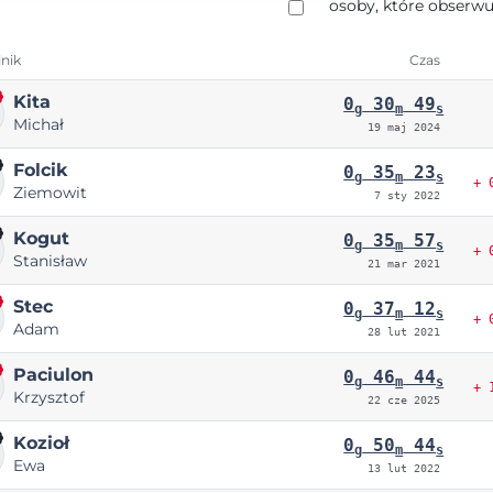
osoby, które obserwu
nik
Czas
Kita
0
30
49
g
m
s
Michał
19 maj 2024
Folcik
0
35
23
g
m
s
+ 
Ziemowit
7 sty 2022
Kogut
0
35
57
g
m
s
+ 
Stanisław
21 mar 2021
Stec
0
37
12
g
m
s
+ 
Adam
28 lut 2021
Paciulon
0
46
44
g
m
s
+ 
Krzysztof
22 cze 2025
Kozioł
0
50
44
g
m
s
Ewa
13 lut 2022