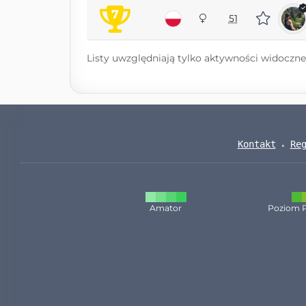
7
51
Listy uwzględniają tylko aktywności widoczne 
Kontakt
Re
Amator
Poziom 