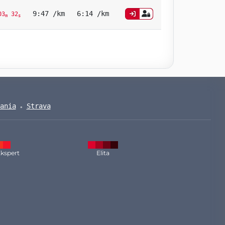
9:47 /km
6:14 /km
03
32
m
s
ania
Strava
kspert
Elita