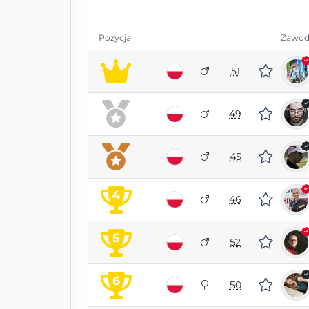
Pozycja
Zawod
51
49
45
4
46
5
52
6
50