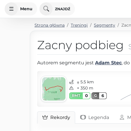
Menu
ZNAJDŹ
Strona główna
Treningi
Segmenty
Zacn
Zacny podbieg
Autorem segmentu jest
Adam Stec
, d
⨦ 5.5 km
+ 350 m
0
6
RMT
G
Rekordy
Legenda
M