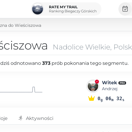
RATE MY TRAIL
Ranking Biegaczy Górskich
zna do Wieściszowa
ściszowa
Nadolice Wielkie, Pols
o dziś odnotowano
373
prób pokonania tego segmentu.
Witek
PRO
Andrzej
0
06
32
g
m
s
oje
Aktywności