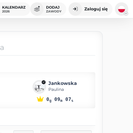
KALENDARZ
DODAJ
Zaloguj się
2026
ZAWODY
ka
Jankowska
Paulina
0
09
07
g
m
s