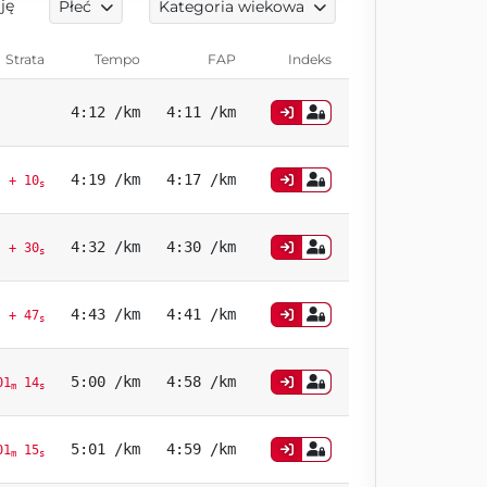
ję
Płeć
Kategoria wiekowa
Strata
Tempo
FAP
Indeks
4:12 /km
4:11 /km
4:19 /km
4:17 /km
+ 10
s
4:32 /km
4:30 /km
+ 30
s
4:43 /km
4:41 /km
+ 47
s
5:00 /km
4:58 /km
01
14
m
s
5:01 /km
4:59 /km
01
15
m
s