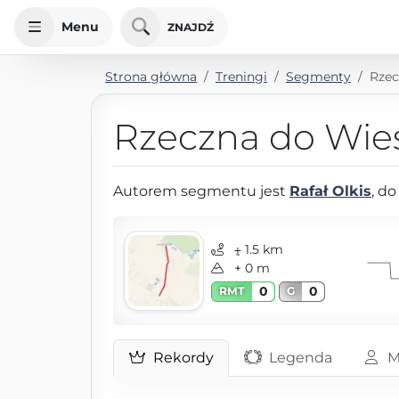
Menu
ZNAJDŹ
Strona główna
Treningi
Segmenty
Rzec
Rzeczna do Wie
Autorem segmentu jest
Rafał Olkis
, d
⨦ 1.5 km
+ 0 m
0
0
RMT
G
Rekordy
Legenda
M