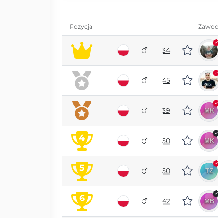
Pozycja
Zawod
34
45
39
4
50
5
50
6
42