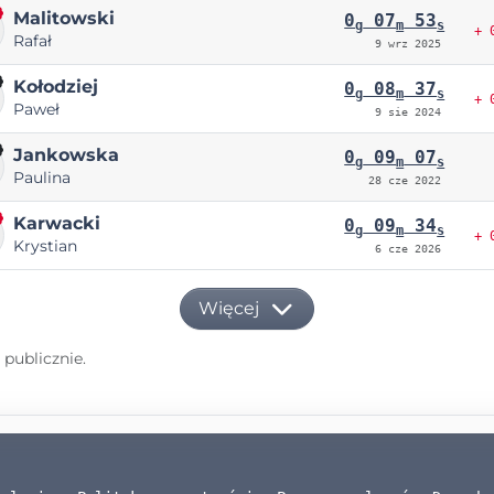
Malitowski
0
07
53
g
m
s
+ 
Rafał
9 wrz 2025
Kołodziej
0
08
37
g
m
s
+ 
Paweł
9 sie 2024
Jankowska
0
09
07
g
m
s
Paulina
28 cze 2022
Karwacki
0
09
34
g
m
s
+ 
Krystian
6 cze 2026
Więcej
publicznie.