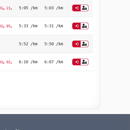
5:05 /km
5:03 /km
01
21
m
s
5:33 /km
5:31 /km
02
05
m
s
5:52 /km
5:50 /km
6:10 /km
6:07 /km
03
02
m
s