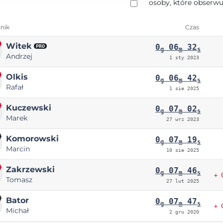
osoby, które obserwu
nik
Czas
Witek
0
06
32
PRO
g
m
s
Andrzej
1 sty 2023
Olkis
0
06
42
g
m
s
Rafał
1 sie 2025
Kuczewski
0
07
02
g
m
s
Marek
27 wrz 2023
Komorowski
0
07
19
g
m
s
Marcin
10 sie 2025
Zakrzewski
0
07
46
g
m
s
+ 
Tomasz
27 lut 2025
Bator
0
07
47
g
m
s
+ 
Michał
2 gru 2020