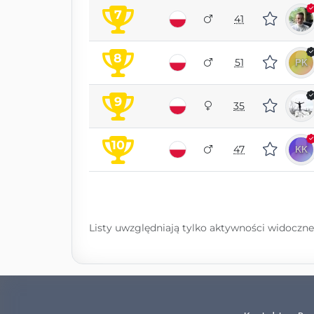
7
41
8
51
9
35
10
47
Listy uwzględniają tylko aktywności widoczne 