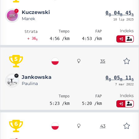
Kuczewski
0
04
45
g
m
s
Marek
10 lip 2025
Indeks
Tempo
FAP
Strata
4:56 /km
4:53 /km
+ 36
s
5
35
Jankowska
0
05
11
g
m
s
Paulina
7 mar 2022
Indeks
Tempo
FAP
5:23 /km
5:20 /km
6
43