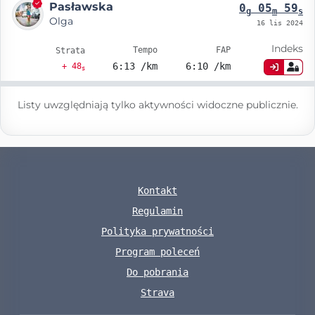
Pasławska
0
05
59
g
m
s
Olga
16 lis 2024
Indeks
Tempo
FAP
Strata
6:13 /km
6:10 /km
+ 48
s
Listy uwzględniają tylko aktywności widoczne publicznie.
Kontakt
Regulamin
Polityka prywatności
Program poleceń
Do pobrania
Strava