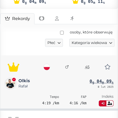
0
04
09
0
05
11
g
m
s
g
m
s
Rekordy
osoby, które obserwuję
Płeć
Kategoria wiekowa
45
Olkis
0
04
09
g
m
s
Rafał
8 lut 2025
Indeks
Tempo
FAP
4:19 /km
4:16 /km