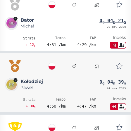
42
Bator
0
04
21
g
m
s
Michał
20 gru 2020
Indeks
Tempo
FAP
Strata
4:31 /km
4:29 /km
+ 12
s
51
Kołodziej
0
04
39
g
m
s
Paweł
24 sie 2025
Indeks
Tempo
FAP
Strata
4:50 /km
4:47 /km
+ 30
s
4
39