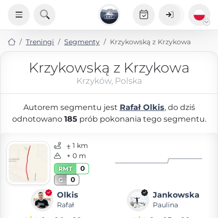
Treningi
Segmenty
Krzykowską z Krzykowa
Krzykowską z Krzykowa
Krzyków, Polska
Autorem segmentu jest
Rafał Olkis
, do dziś
odnotowano
185
prób pokonania tego segmentu.
⨦ 1 km
+ 0 m
0
RMT
0
G
Olkis
Jankowska
Rafał
Paulina