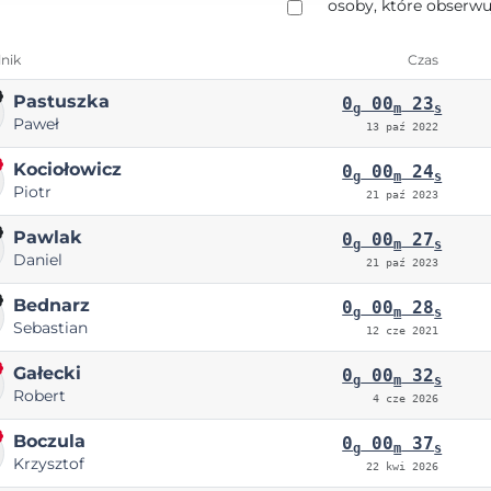
osoby, które obserwu
nik
Czas
Pastuszka
0
00
23
g
m
s
Paweł
13 paź 2022
Kociołowicz
0
00
24
g
m
s
Piotr
21 paź 2023
Pawlak
0
00
27
g
m
s
Daniel
21 paź 2023
Bednarz
0
00
28
g
m
s
Sebastian
12 cze 2021
Gałecki
0
00
32
g
m
s
Robert
4 cze 2026
Boczula
0
00
37
g
m
s
Krzysztof
22 kwi 2026