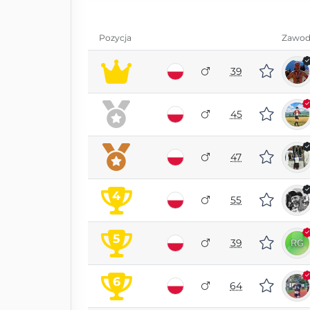
Pozycja
Zawod
39
45
47
4
55
5
39
6
64