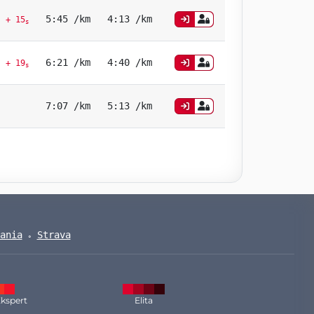
5:45 /km
4:13 /km
+ 15
s
6:21 /km
4:40 /km
+ 19
s
7:07 /km
5:13 /km
ania
Strava
kspert
Elita