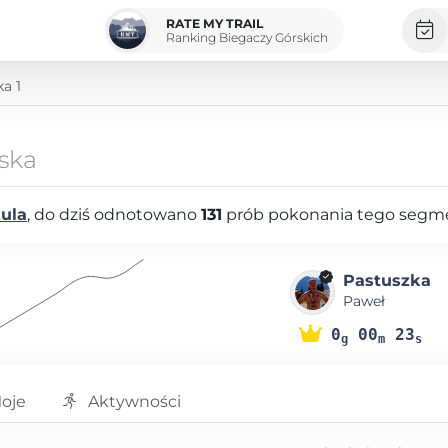
RATE MY TRAIL
Ranking Biegaczy Górskich
a 1
lska
zula
, do dziś odnotowano
131
prób pokonania tego segm
Pastuszka
Paweł
0
00
23
g
m
s
oje
Aktywności