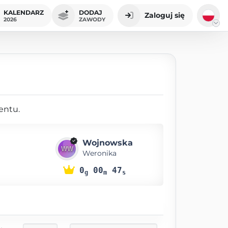
KALENDARZ
DODAJ
Zaloguj się
2026
ZAWODY
entu.
Wojnowska
Weronika
0
00
47
g
m
s