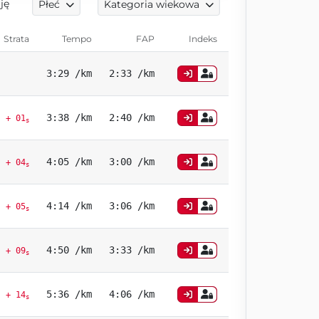
ję
Płeć
Kategoria wiekowa
Strata
Tempo
FAP
Indeks
3:29 /km
2:33 /km
3:38 /km
2:40 /km
+ 01
s
4:05 /km
3:00 /km
+ 04
s
4:14 /km
3:06 /km
+ 05
s
4:50 /km
3:33 /km
+ 09
s
5:36 /km
4:06 /km
+ 14
s