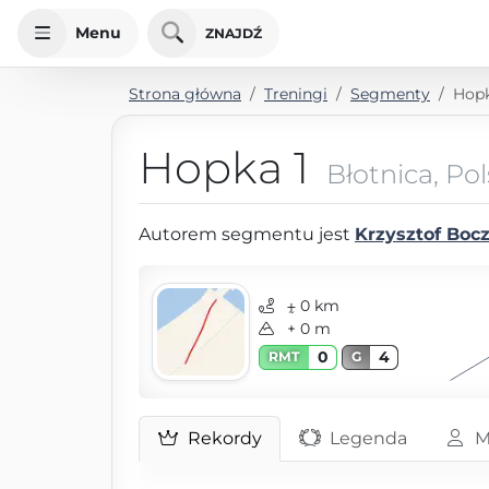
Menu
ZNAJDŹ
Strona główna
Treningi
Segmenty
Hopk
Hopka 1
Błotnica, Po
Autorem segmentu jest
Krzysztof Boc
⨦ 0 km
+ 0 m
0
4
RMT
G
Rekordy
Legenda
M