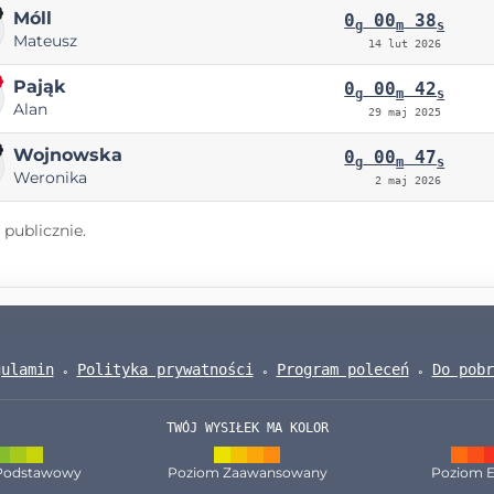
Móll
0
00
38
g
m
s
Mateusz
14 lut 2026
Pająk
0
00
42
g
m
s
Alan
29 maj 2025
Wojnowska
0
00
47
g
m
s
Weronika
2 maj 2026
publicznie.
gulamin
Polityka prywatności
Program poleceń
Do pobr
TWÓJ WYSIŁEK MA KOLOR
Podstawowy
Poziom Zaawansowany
Poziom E