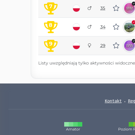
7
35
8
34
9
29
Listy uwzględniają tylko aktywności widoczne 
Kontakt
Re
Amator
Poziom 