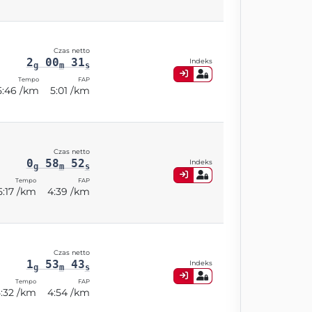
Czas netto
2
00
31
Indeks
g
m
s
Tempo
FAP
5:46 /km
5:01 /km
Czas netto
0
58
52
Indeks
g
m
s
Tempo
FAP
5:17 /km
4:39 /km
Czas netto
1
53
43
Indeks
g
m
s
Tempo
FAP
5:32 /km
4:54 /km