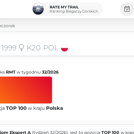
RATE MY TRAIL
Ranking Biegaczy Górskich
eczorek
1999
K20
POL
eks
RMT
w tygodniu
32/2026
cja
TOP 100
w kraju
Polska
iom Ekspert A
(tydzień 32/2026), jest to pozycja
TOP 100
w kraj