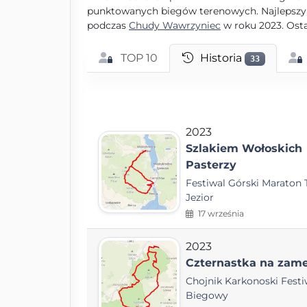
punktowanych biegów terenowych. Najlepszy w
podczas
Chudy Wawrzyniec
w roku 2023. Osta
TOP 10
Historia
33
2023
Szlakiem Wołoskich
Pasterzy
Festiwal Górski Maraton 
Jezior
17 września
2023
Czternastka na zam
Chojnik Karkonoski Festi
Biegowy