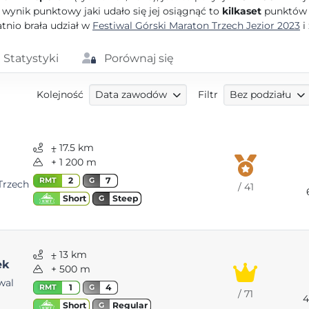
ynik punktowy jaki udało się jej osiągnąć to
kilkaset
punktów 
tnio brała udział w
Festiwal Górski Maraton Trzech Jezior 2023
i
Statystyki
Porównaj się
Kolejność
Data zawodów
Filtr
Bez podziału
⨦ 17.5 km
+ 1 200 m
2
7
RMT
G
Trzech
/ 41
Steep
Short
G
⨦ 13 km
ek
+ 500 m
wal
1
4
RMT
G
/ 71
4
Regular
Short
G