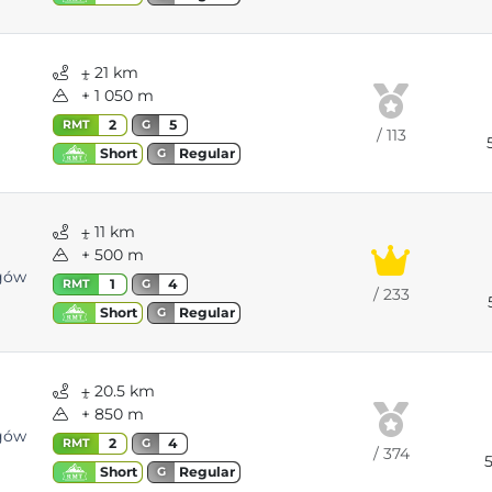
⨦ 21 km
+ 1 050 m
2
5
RMT
G
/ 113
Regular
Short
G
⨦ 11 km
+ 500 m
egów
1
4
RMT
G
/ 233
Regular
Short
G
⨦ 20.5 km
+ 850 m
egów
2
4
RMT
G
/ 374
Regular
Short
G