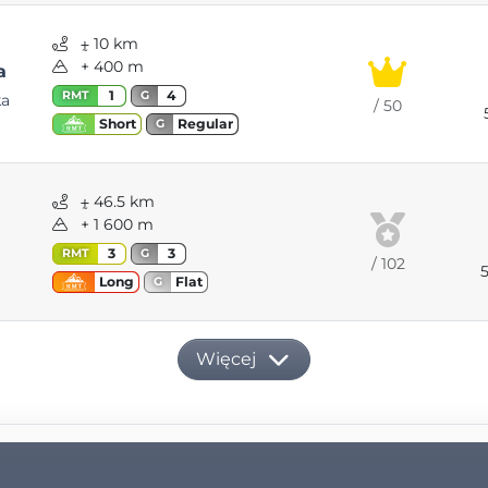
⨦ 10 km
+ 400 m
a
1
4
RMT
G
ka
/ 50
Regular
Short
G
⨦ 46.5 km
+ 1 600 m
3
3
RMT
G
/ 102
Flat
Long
G
Więcej