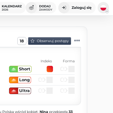
KALENDARZ
DODAJ
Zaloguj się
2026
ZAWODY
18
Obserwuj postępy
Indeks
Forma
Short
Long
Ultra
u Polska wśród kobiet.
Nina
przebiegła
33