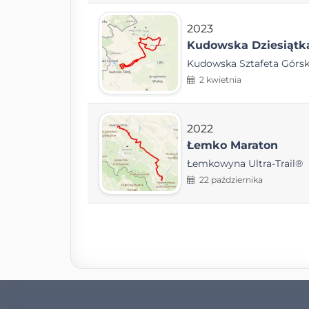
2023
Kudowska Dziesiątk
Kudowska Sztafeta Górs
2 kwietnia
2022
Łemko Maraton
Łemkowyna Ultra-Trail®
22 października