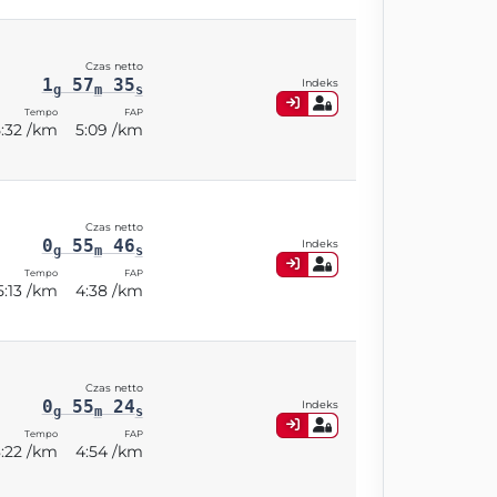
Czas netto
1
57
35
Indeks
g
m
s
Tempo
FAP
5:32 /km
5:09 /km
Czas netto
0
55
46
Indeks
g
m
s
Tempo
FAP
5:13 /km
4:38 /km
Czas netto
0
55
24
Indeks
g
m
s
Tempo
FAP
:22 /km
4:54 /km