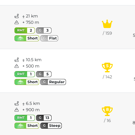
⨦ 21 km
+ 750 m
2
3
RMT
G
/ 159
Flat
Short
G
⨦ 10.5 km
5
+ 500 m
1
5
RMT
G
/ 142
Regular
Short
G
⨦ 6.5 km
8
+ 900 m
1
13
RMT
G
/ 16
8
Steep
Short
G