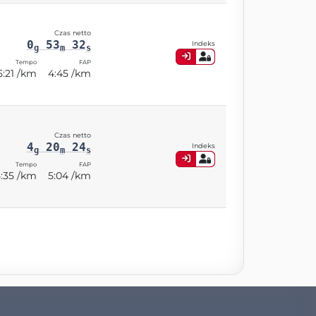
Czas netto
0
53
32
Indeks
g
m
s
Tempo
FAP
5:21 /km
4:45 /km
Czas netto
4
20
24
Indeks
g
m
s
Tempo
FAP
5:35 /km
5:04 /km