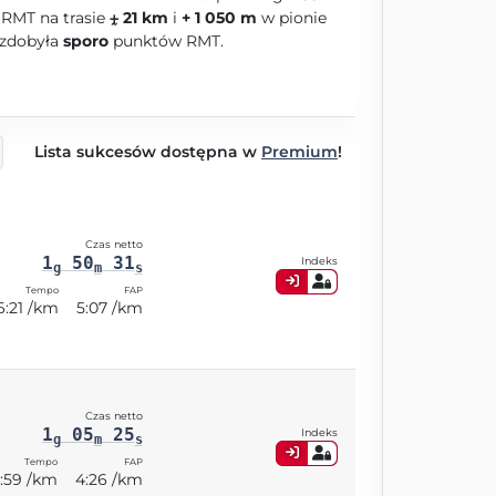
RMT na trasie
⨦ 21 km
i
+ 1 050 m
w pionie
 zdobyła
sporo
punktów RMT.
Lista sukcesów dostępna w
Premium
!
Czas netto
1
50
31
Indeks
g
m
s
Tempo
FAP
6:21 /km
5:07 /km
Czas netto
1
05
25
Indeks
g
m
s
Tempo
FAP
:59 /km
4:26 /km