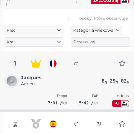
ZALOGUJ SIĘ
osoby, które obserwuję
Płeć
Kategoria wiekowa
Kraj
1
Jacques
8
29
02
g
m
s
Adrien
Indeks
Tempo
FAP
7:01 /km
5:42 /km
2
31