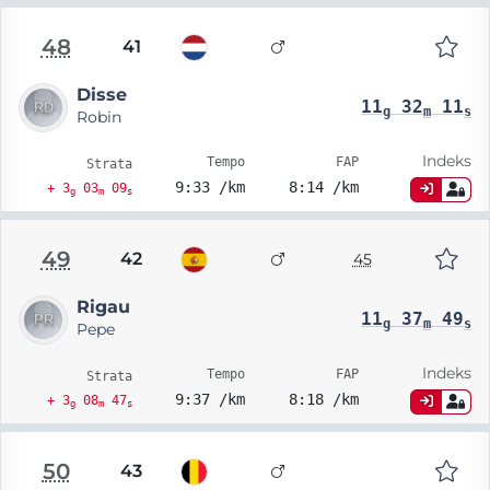
48
41
Disse
11
32
11
g
m
s
Robin
Indeks
Tempo
FAP
Strata
9:33 /km
8:14 /km
+ 3
03
09
g
m
s
49
42
45
Rigau
11
37
49
g
m
s
Pepe
Indeks
Tempo
FAP
Strata
9:37 /km
8:18 /km
+ 3
08
47
g
m
s
50
43