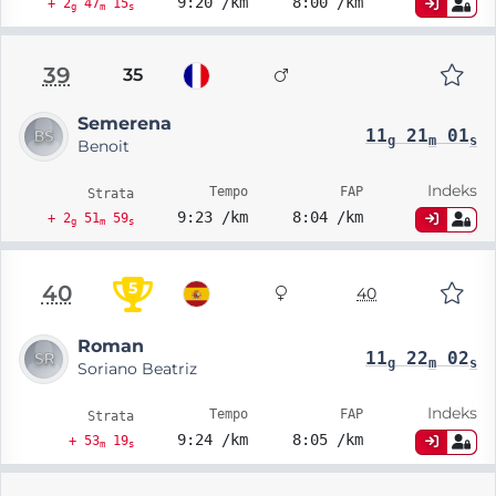
9:20 /km
8:00 /km
+ 2
47
15
g
m
s
39
35
Semerena
11
21
01
g
m
s
Benoit
Indeks
Tempo
FAP
Strata
9:23 /km
8:04 /km
+ 2
51
59
g
m
s
5
40
40
Roman
11
22
02
g
m
s
Soriano Beatriz
Indeks
Tempo
FAP
Strata
9:24 /km
8:05 /km
+ 53
19
m
s