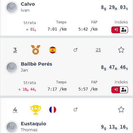
Calvo
8
29
03
g
m
s
Ivan
Indeks
Tempo
FAP
Strata
7:01 /km
5:42 /km
+ 01
s
3
23
Ballbè Perés
8
47
46
g
m
s
Jan
Indeks
Tempo
FAP
Strata
7:17 /km
5:57 /km
+ 18
44
m
s
4
4
Eustaquio
9
13
16
g
m
s
Thomas