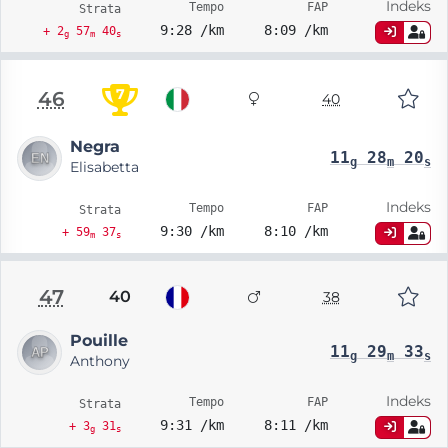
Indeks
Tempo
FAP
Strata
9:28 /km
8:09 /km
+ 2
57
40
g
m
s
7
46
40
Negra
11
28
20
g
m
s
Elisabetta
Indeks
Tempo
FAP
Strata
9:30 /km
8:10 /km
+ 59
37
m
s
47
40
38
Pouille
11
29
33
g
m
s
Anthony
Indeks
Tempo
FAP
Strata
9:31 /km
8:11 /km
+ 3
31
g
s