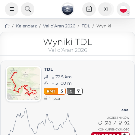
Kalendarz
Val d’Aran 2026
TDL
Wyniki
Wyniki TDL
Val d’Aran 2026
TDL
⨦ 72.5 km
+ 5 100 m
5
7
RMT
G
1 lipca
UCZESTNIKÓW
518
92
KONKURENCYJNOŚĆ