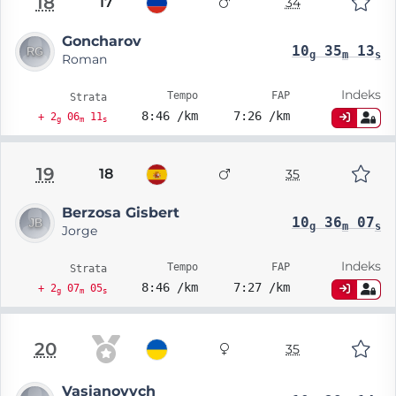
18
17
34
Goncharov
10
35
13
g
m
s
Roman
Indeks
Tempo
FAP
Strata
8:46 /km
7:26 /km
+ 2
06
11
g
m
s
19
18
35
Berzosa Gisbert
10
36
07
g
m
s
Jorge
Indeks
Tempo
FAP
Strata
8:46 /km
7:27 /km
+ 2
07
05
g
m
s
20
35
Vasianovych