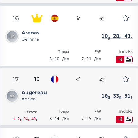
16
47
Arenas
10
28
43
g
m
s
Gemma
Indeks
Tempo
FAP
8:40 /km
7:21 /km
17
16
27
Augereau
10
33
51
g
m
s
Adrien
Indeks
Tempo
FAP
Strata
8:44 /km
7:25 /km
+ 2
04
49
g
m
s