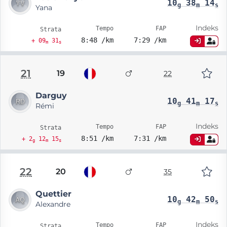
10
38
14
g
m
s
Yana
Indeks
Tempo
FAP
Strata
8:48 /km
7:29 /km
+ 09
31
m
s
21
19
22
Darguy
10
41
17
g
m
s
Rémi
Indeks
Tempo
FAP
Strata
8:51 /km
7:31 /km
+ 2
12
15
g
m
s
22
20
35
Quettier
10
42
50
g
m
s
Alexandre
Indeks
Tempo
FAP
Strata