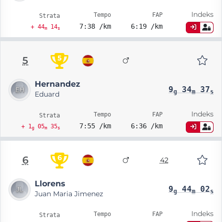
Indeks
Tempo
FAP
Strata
7:38 /km
6:19 /km
+ 44
14
m
s
5
5
Hernandez
9
34
37
g
m
s
Eduard
Indeks
Tempo
FAP
Strata
7:55 /km
6:36 /km
+ 1
05
35
g
m
s
6
6
42
Llorens
9
44
02
g
m
s
Juan Maria Jimenez
Indeks
Tempo
FAP
Strata