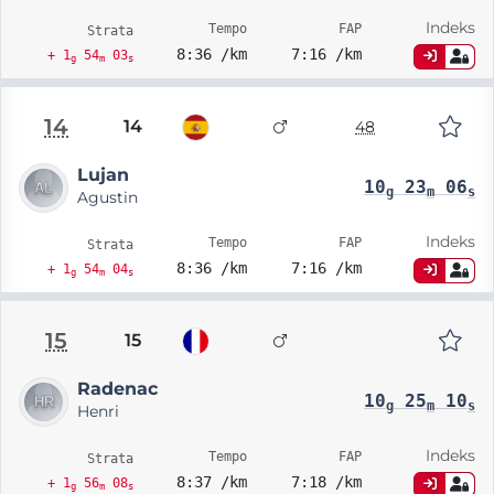
Indeks
Tempo
FAP
Strata
8:36 /km
7:16 /km
+ 1
54
03
g
m
s
14
14
48
Lujan
10
23
06
g
m
s
Agustin
Indeks
Tempo
FAP
Strata
8:36 /km
7:16 /km
+ 1
54
04
g
m
s
15
15
Radenac
10
25
10
g
m
s
Henri
Indeks
Tempo
FAP
Strata
8:37 /km
7:18 /km
+ 1
56
08
g
m
s