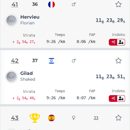
41
36
Hervieu
11
23
29
g
m
s
Florian
Indeks
Tempo
FAP
Strata
9:26 /km
8:06 /km
+ 2
54
27
g
m
s
42
37
Gilad
11
23
51
g
m
s
Shaked
Indeks
Tempo
FAP
Strata
9:26 /km
8:07 /km
+ 2
54
49
g
m
s
6
43
33