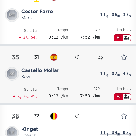
Cester Farre
11
06
37
g
m
s
Marta
Indeks
Tempo
FAP
Strata
9:12 /km
7:52 /km
+ 37
54
m
s
35
31
33
Castello Mollar
11
07
47
g
m
s
Xavi
Indeks
Tempo
FAP
Strata
9:13 /km
7:53 /km
+ 2
38
45
g
m
s
36
32
Kinget
11
09
03
g
m
s
Loewis