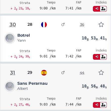
Indeks
Tempo
FAP
Strata
9:00 /km
7:41 /km
+ 2
23
19
g
m
s
30
28
36
Botrel
10
53
41
g
m
s
Yann
Indeks
Tempo
FAP
Strata
9:01 /km
7:42 /km
+ 2
24
39
g
m
s
31
29
44
Sans Perarnau
10
56
48
g
m
s
Albert
Indeks
Tempo
FAP
Strata
9:03 /km
7:44 /km
+ 2
27
46
g
m
s