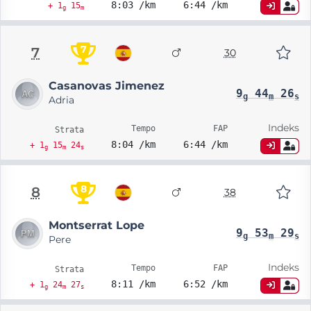
8:03 /km
6:44 /km
+ 1
15
g
m
7
7
30
Casanovas Jimenez
9
44
26
g
m
s
Adria
Indeks
Tempo
FAP
Strata
8:04 /km
6:44 /km
+ 1
15
24
g
m
s
8
8
38
Montserrat Lope
9
53
29
g
m
s
Pere
Indeks
Tempo
FAP
Strata
8:11 /km
6:52 /km
+ 1
24
27
g
m
s