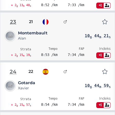
8:52 /km
7:33 /km
+ 2
13
48
g
m
s
23
21
Montembault
10
44
21
g
m
s
Alan
Indeks
Tempo
FAP
Strata
8:53 /km
7:34 /km
+ 2
15
19
g
m
s
24
22
Gotarda
10
44
59
g
m
s
Xavier
Indeks
Tempo
FAP
Strata
8:54 /km
7:34 /km
+ 2
15
57
g
m
s