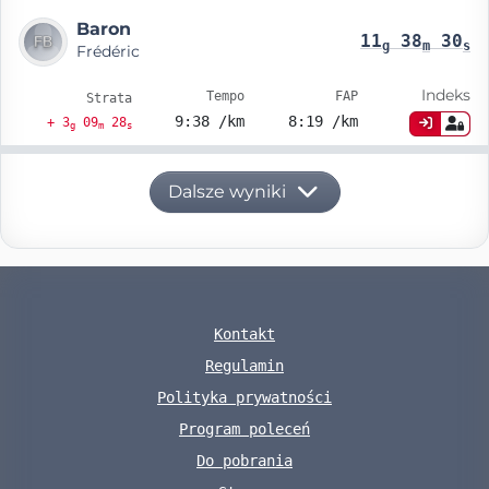
Baron
11
38
30
g
m
s
Frédéric
Indeks
Tempo
FAP
Strata
9:38 /km
8:19 /km
+ 3
09
28
g
m
s
Dalsze wyniki
Kontakt
Regulamin
Polityka prywatności
Program poleceń
Do pobrania