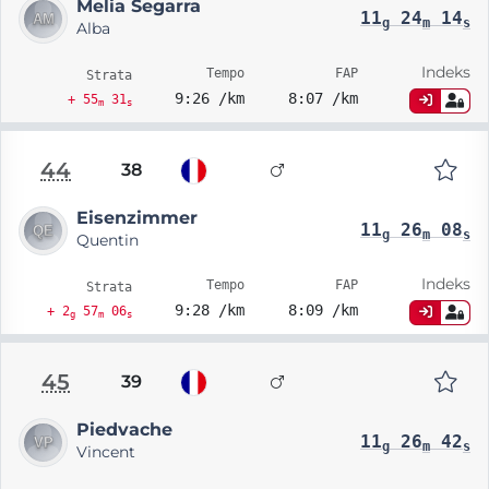
Melia Segarra
11
24
14
g
m
s
Alba
Indeks
Tempo
FAP
Strata
9:26 /km
8:07 /km
+ 55
31
m
s
44
38
Eisenzimmer
11
26
08
g
m
s
Quentin
Indeks
Tempo
FAP
Strata
9:28 /km
8:09 /km
+ 2
57
06
g
m
s
45
39
Piedvache
11
26
42
g
m
s
Vincent