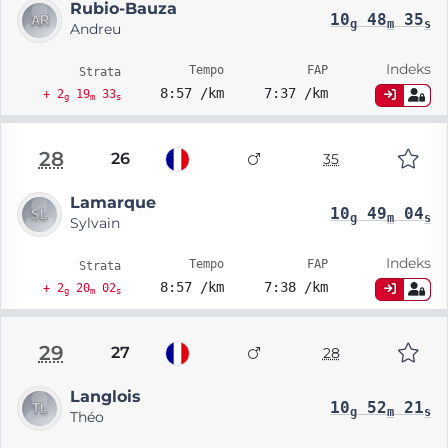
Rubio-Bauza
10
48
35
g
m
s
Andreu
Indeks
Tempo
FAP
Strata
8:57 /km
7:37 /km
+ 2
19
33
g
m
s
28
26
35
Lamarque
10
49
04
g
m
s
Sylvain
Indeks
Tempo
FAP
Strata
8:57 /km
7:38 /km
+ 2
20
02
g
m
s
29
27
28
Langlois
10
52
21
g
m
s
Théo