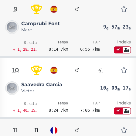
9
9
Camprubi Font
9
57
23
g
m
s
Marc
Indeks
Tempo
FAP
Strata
8:14 /km
6:55 /km
+ 1
28
21
g
m
s
10
10
41
Saavedra Garcia
10
09
17
g
m
s
Victor
Indeks
Tempo
FAP
Strata
8:24 /km
7:05 /km
+ 1
40
15
g
m
s
11
11