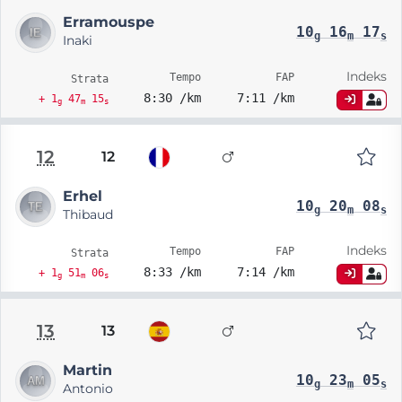
Erramouspe
10
16
17
g
m
s
Inaki
Indeks
Tempo
FAP
Strata
8:30 /km
7:11 /km
+ 1
47
15
g
m
s
12
12
Erhel
10
20
08
g
m
s
Thibaud
Indeks
Tempo
FAP
Strata
8:33 /km
7:14 /km
+ 1
51
06
g
m
s
13
13
Martin
10
23
05
g
m
s
Antonio