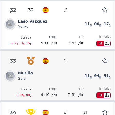
32
30
Laso Vázquez
11
00
17
g
m
s
Xenxo
Indeks
Tempo
FAP
Strata
9:06 /km
7:47 /km
+ 2
31
15
g
m
s
33
Murillo
11
04
51
g
m
s
Sara
Indeks
Tempo
FAP
Strata
9:10 /km
7:51 /km
+ 36
08
m
s
4
34
31