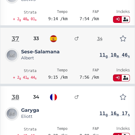
Indeks
Tempo
FAP
Strata
9:14 /km
7:54 /km
+ 2
40
01
g
m
s
37
33
34
Sese-Salamana
11
10
46
g
m
s
Albert
Indeks
Tempo
FAP
Strata
9:15 /km
7:56 /km
+ 2
41
44
g
m
s
38
34
Garyga
11
16
17
g
m
s
Eliott
Indeks
Tempo
FAP
Strata