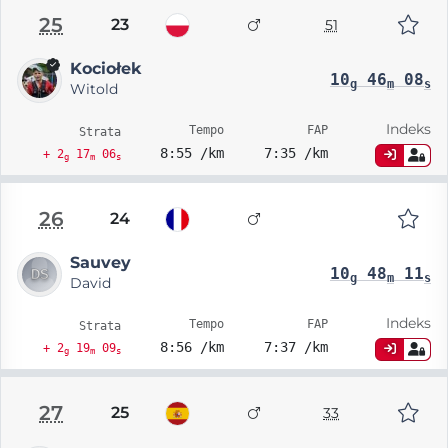
25
23
51
Kociołek
10
46
08
g
m
s
Witold
Indeks
Tempo
FAP
Strata
8:55 /km
7:35 /km
+ 2
17
06
g
m
s
26
24
Sauvey
10
48
11
g
m
s
David
Indeks
Tempo
FAP
Strata
8:56 /km
7:37 /km
+ 2
19
09
g
m
s
27
25
33