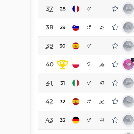
37
28
38
29
27
39
30
10
40
39
41
31
47
42
32
54
43
33
41