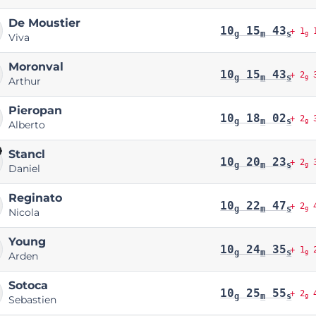
De Moustier
10
15
43
+ 1
1
g
m
s
g
Viva
Moronval
10
15
43
+ 2
3
g
m
s
g
Arthur
Pieropan
10
18
02
+ 2
3
g
m
s
g
Alberto
Stancl
10
20
23
+ 2
3
g
m
s
g
Daniel
Reginato
10
22
47
+ 2
4
g
m
s
g
Nicola
Young
10
24
35
+ 1
2
g
m
s
g
Arden
Sotoca
10
25
55
+ 2
4
g
m
s
g
Sebastien