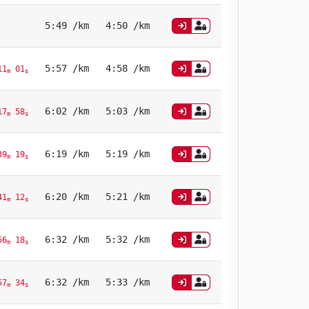
5:49 /km
4:50 /km
5:57 /km
4:58 /km
11
01
m
s
6:02 /km
5:03 /km
17
58
m
s
6:19 /km
5:19 /km
39
19
m
s
6:20 /km
5:21 /km
41
12
m
s
6:32 /km
5:32 /km
56
18
m
s
6:32 /km
5:33 /km
57
34
m
s