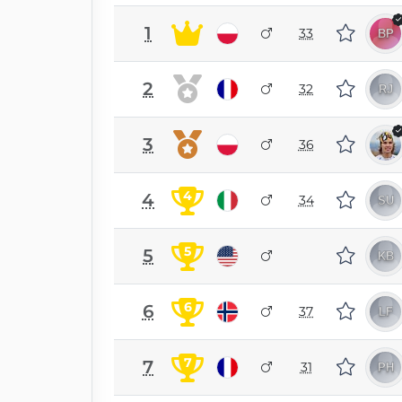
1
33
2
32
3
36
4
4
34
5
5
6
6
37
7
7
31