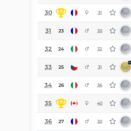
8
30
31
31
23
30
32
24
32
33
25
31
34
26
36
9
35
40
36
27
30