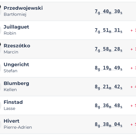
Przedwojewski
7
40
30
g
m
s
Bartłomiej
Juillaguet
7
51
31
+ 
g
m
s
Robin
Rzeszótko
7
58
28
+ 
g
m
s
Marcin
Ungericht
8
19
49
+ 
g
m
s
Stefan
Blumberg
8
21
42
+ 
g
m
s
Kellen
Finstad
8
36
48
+ 
g
m
s
Lasse
Hivert
8
38
04
+ 
g
m
s
Pierre-Adrien