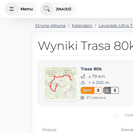
Menu
ZNAJDŹ
Strona główna
Kalendarz
Lavaredo Ultra T
Wyniki Trasa 80
Trasa 80k
⨦ 79 km
+ 4 200 m
5
5
RMT
G
27 czerwca
oso
Pozycja
Zawod