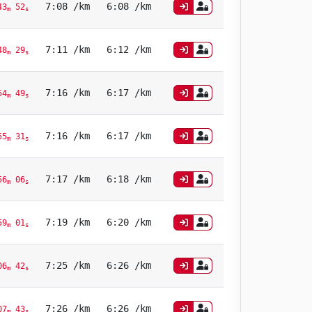
7:08 /km
6:08 /km
3
52
m
s
7:11 /km
6:12 /km
8
29
m
s
7:16 /km
6:17 /km
4
49
m
s
7:16 /km
6:17 /km
5
31
m
s
7:17 /km
6:18 /km
6
06
m
s
7:19 /km
6:20 /km
9
01
m
s
7:25 /km
6:26 /km
6
42
m
s
7:26 /km
6:26 /km
7
43
m
s