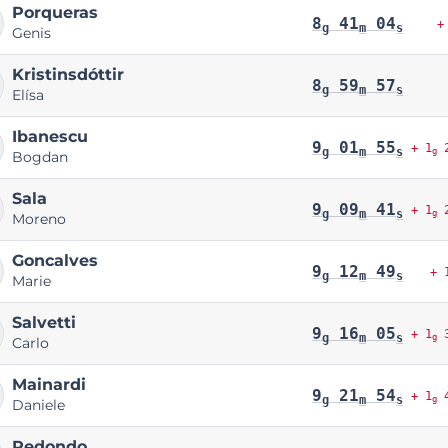
Porqueras
8
41
04
+
g
m
s
Genis
Kristinsdóttir
8
59
57
g
m
s
Elísa
Ibanescu
9
01
55
+ 1
2
g
m
s
g
Bogdan
Sala
9
09
41
+ 1
2
g
m
s
g
Moreno
Goncalves
9
12
49
+ 
g
m
s
Marie
Salvetti
9
16
05
+ 1
3
g
m
s
g
Carlo
Mainardi
9
21
54
+ 1
4
g
m
s
g
Daniele
Redondo