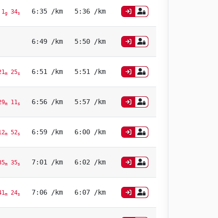
6:35 /km
5:36 /km
 1
34
g
s
6:49 /km
5:50 /km
6:51 /km
5:51 /km
1
25
m
s
6:56 /km
5:57 /km
9
11
m
s
6:59 /km
6:00 /km
12
52
m
s
7:01 /km
6:02 /km
5
35
m
s
7:06 /km
6:07 /km
1
24
m
s