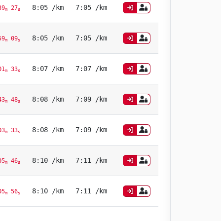
8:05 /km
7:05 /km
9
27
m
s
8:05 /km
7:05 /km
9
09
m
s
8:07 /km
7:07 /km
1
33
m
s
8:08 /km
7:09 /km
3
48
m
s
8:08 /km
7:09 /km
3
33
m
s
8:10 /km
7:11 /km
5
46
m
s
8:10 /km
7:11 /km
5
56
m
s