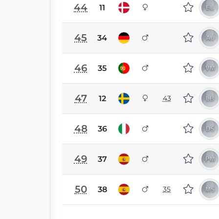
44
11
45
34
46
35
47
12
43
48
36
49
37
50
38
35