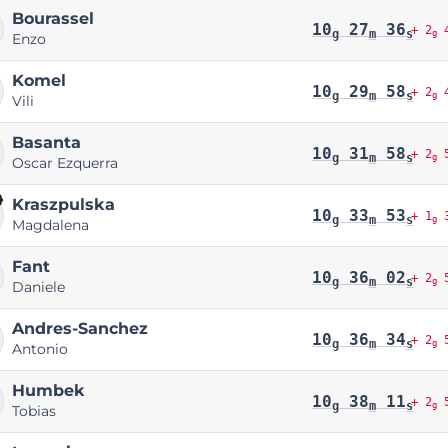
Bourassel
10
27
36
+ 2
4
g
m
s
g
Enzo
Komel
10
29
58
+ 2
4
g
m
s
g
Vili
Basanta
10
31
58
+ 2
5
g
m
s
g
Oscar Ezquerra
Kraszpulska
10
33
53
+ 1
3
g
m
s
g
Magdalena
Fant
10
36
02
+ 2
5
g
m
s
g
Daniele
Andres-Sanchez
10
36
34
+ 2
5
g
m
s
g
Antonio
Humbek
10
38
11
+ 2
5
g
m
s
g
Tobias