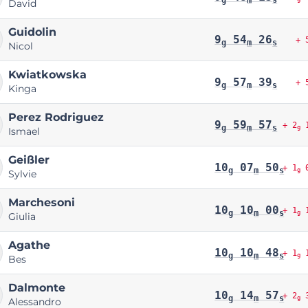
David
Guidolin
9
54
26
+ 
g
m
s
Nicol
Kwiatkowska
9
57
39
+ 
g
m
s
Kinga
Perez Rodriguez
9
59
57
+ 2
1
g
m
s
g
Ismael
Geißler
10
07
50
+ 1
0
g
m
s
g
Sylvie
Marchesoni
10
10
00
+ 1
1
g
m
s
g
Giulia
Agathe
10
10
48
+ 1
1
g
m
s
g
Bes
Dalmonte
10
14
57
+ 2
3
g
m
s
g
Alessandro