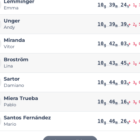
Lemminger
10
39
24
+ 1
3
g
m
s
g
Emma
Unger
10
39
39
+ 2
5
g
m
s
g
Andy
Miranda
10
42
03
+ 3
0
g
m
s
g
Vitor
Broström
10
43
45
+ 1
4
g
m
s
g
Lina
Sartor
10
44
03
+ 3
0
g
m
s
g
Damiano
Miera Trueba
10
46
16
+ 3
0
g
m
s
g
Pablo
Santos Fernández
10
46
26
+ 3
0
g
m
s
g
Mario