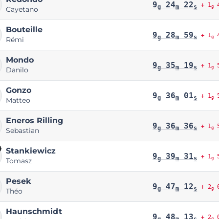
9
24
22
+ 1
4
g
m
s
g
Cayetano
Bouteille
9
28
59
+ 1
4
g
m
s
g
Rémi
Mondo
9
35
19
+ 1
5
g
m
s
g
Danilo
Gonzo
9
36
01
+ 1
5
g
m
s
g
Matteo
Eneros Rilling
9
36
36
+ 1
5
g
m
s
g
Sebastian
Stankiewicz
9
39
31
+ 1
5
g
m
s
g
Tomasz
Pesek
9
47
12
+ 2
0
g
m
s
g
Théo
Haunschmidt
9
48
13
+ 2
0
g
m
s
g