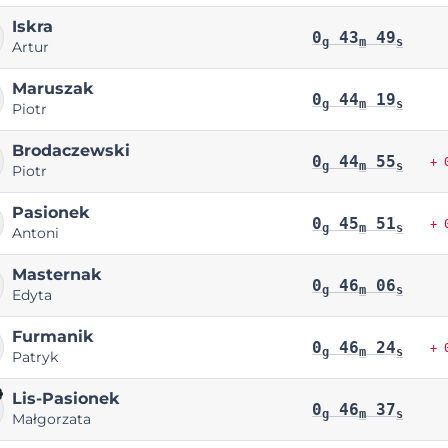
Iskra
0
43
49
g
m
s
Artur
Maruszak
0
44
19
g
m
s
Piotr
Brodaczewski
0
44
55
+ 
g
m
s
Piotr
Pasionek
0
45
51
+ 
g
m
s
Antoni
Masternak
0
46
06
g
m
s
Edyta
Furmanik
0
46
24
+ 
g
m
s
Patryk
Lis-Pasionek
0
46
37
g
m
s
Małgorzata