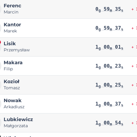
Ferenc
0
59
35
+ 
g
m
s
Marcin
Kantor
0
59
37
+ 
g
m
s
Marek
Lisik
1
00
01
+ 
g
m
s
Przemysław
Makara
1
00
23
+ 
g
m
s
Filip
Kozioł
1
00
25
+ 
g
m
s
Tomasz
Nowak
1
00
37
+ 
g
m
s
Arkadiusz
Lubkiewicz
1
00
54
+ 
g
m
s
Małgorzata