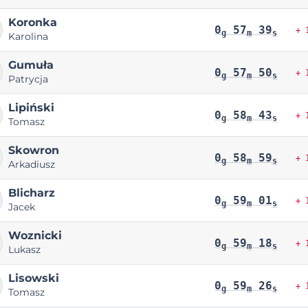
Koronka
0
57
39
+ 
g
m
s
Karolina
Gumuła
0
57
50
+ 
g
m
s
Patrycja
Lipiński
0
58
43
+ 
g
m
s
Tomasz
Skowron
0
58
59
+ 
g
m
s
Arkadiusz
Blicharz
0
59
01
+ 
g
m
s
Jacek
Woznicki
0
59
18
+ 
g
m
s
Lukasz
Lisowski
0
59
26
+ 
g
m
s
Tomasz