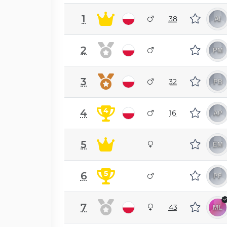
1
38
2
3
32
4
4
16
5
5
6
7
43