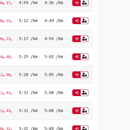
4:59 /km
4:36 /km
06
17
m
s
5:12 /km
4:49 /km
08
33
m
s
5:17 /km
4:54 /km
09
23
m
s
5:25 /km
5:02 /km
10
40
m
s
5:28 /km
5:05 /km
11
08
m
s
5:31 /km
5:08 /km
11
43
m
s
5:31 /km
5:08 /km
11
43
m
s
5:32 /km
5:09 /km
09
32
m
s