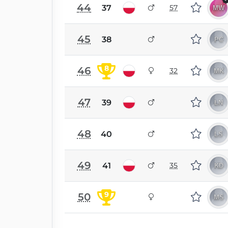
44
37
57
45
38
8
46
32
47
39
48
40
49
41
35
9
50