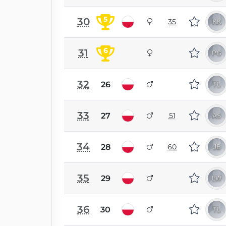
5
30
35
6
31
32
26
33
27
51
34
28
60
35
29
36
30