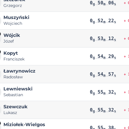
0
50
06
+ 
g
m
s
Grzegorz
Muszyński
0
52
22
+ 
g
m
s
Wojciech
Wójcik
0
53
12
+ 
g
m
s
Józef
Kopyt
0
54
29
+ 
g
m
s
Franciszek
Ławrynowicz
0
54
57
+ 
g
m
s
Radosław
Lewniewski
0
55
32
+ 
g
m
s
Sebastian
Szewczuk
0
55
32
+ 
g
m
s
Lukasz
Miziołek-Wielgos
0
55
38
+ 
g
m
s