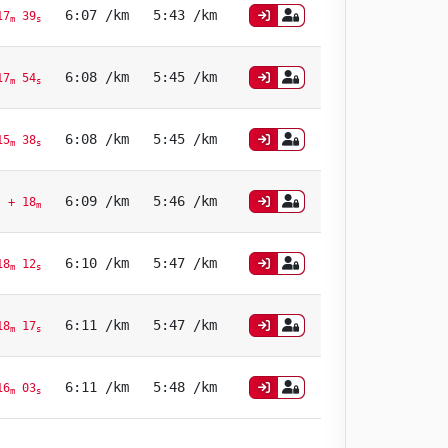
6:07 /km
5:43 /km
17
39
m
s
6:08 /km
5:45 /km
17
54
m
s
6:08 /km
5:45 /km
15
38
m
s
6:09 /km
5:46 /km
+ 18
m
6:10 /km
5:47 /km
18
12
m
s
6:11 /km
5:47 /km
18
17
m
s
6:11 /km
5:48 /km
16
03
m
s