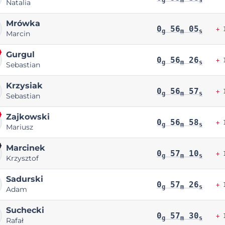
Natalia
Mrówka
0
56
05
+ 
g
m
s
Marcin
Gurgul
0
56
26
+ 
g
m
s
Sebastian
Krzysiak
0
56
57
+ 
g
m
s
Sebastian
Zajkowski
0
56
58
+ 
g
m
s
Mariusz
Marcinek
0
57
10
+ 
g
m
s
Krzysztof
Sadurski
0
57
26
+ 
g
m
s
Adam
Suchecki
0
57
30
+ 
g
m
s
Rafał