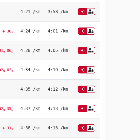
4:21 /km
3:58 /km
4:24 /km
4:01 /km
+ 30
s
4:28 /km
4:05 /km
01
06
m
s
4:34 /km
4:10 /km
02
02
m
s
4:35 /km
4:12 /km
4:37 /km
4:13 /km
02
35
m
s
4:38 /km
4:15 /km
+ 31
s