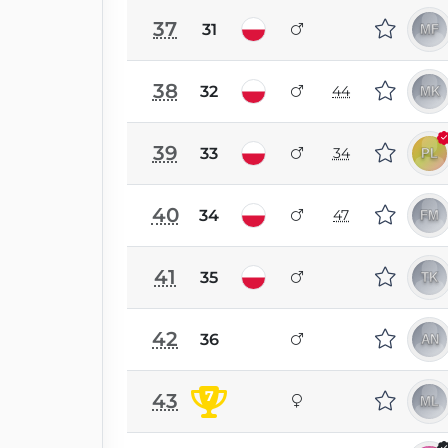
37
31
38
32
44
39
33
34
40
34
47
41
35
42
36
7
43