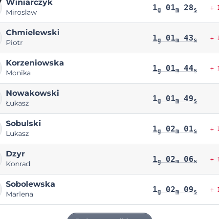
Winiarczyk
1
01
28
+ 
g
m
s
Miroslaw
Chmielewski
1
01
43
+ 
g
m
s
Piotr
Korzeniowska
1
01
44
+ 
g
m
s
Monika
Nowakowski
1
01
49
g
m
s
Łukasz
Sobulski
1
02
01
+ 
g
m
s
Lukasz
Dzyr
1
02
06
+ 
g
m
s
Konrad
Sobolewska
1
02
09
+ 
g
m
s
Marlena