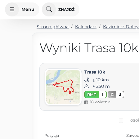
Menu
ZNAJDŹ
Strona główna
Kalendarz
Kazimierz Dolny
Wyniki Trasa 10k
Trasa 10k
⨦ 10 km
+ 250 m
1
3
RMT
G
18 kwietnia
oso
Pozycja
Zawod