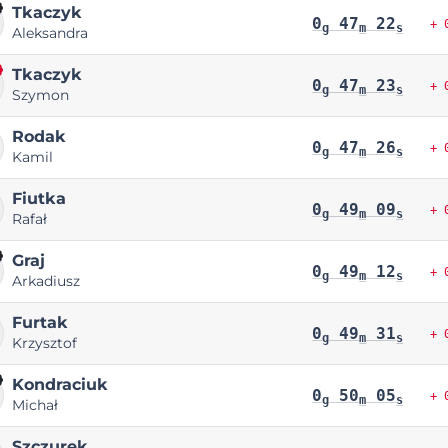
Tkaczyk
0
47
22
+ 
g
m
s
Aleksandra
Tkaczyk
0
47
23
+ 
g
m
s
Szymon
Rodak
0
47
26
+ 
g
m
s
Kamil
Fiutka
0
49
09
+ 
g
m
s
Rafał
Graj
0
49
12
+ 
g
m
s
Arkadiusz
Furtak
0
49
31
+ 
g
m
s
Krzysztof
Kondraciuk
0
50
05
+ 
g
m
s
Michał
Szczurek