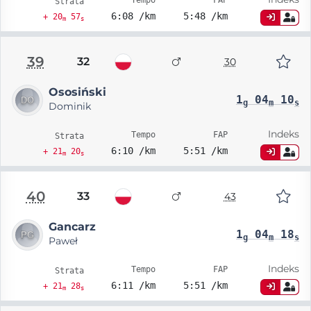
Tempo
FAP
Strata
6:08 /km
5:48 /km
+ 20
57
m
s
39
32
30
Ososiński
1
04
10
g
m
s
Dominik
Indeks
Tempo
FAP
Strata
6:10 /km
5:51 /km
+ 21
20
m
s
40
33
43
Gancarz
1
04
18
g
m
s
Paweł
Indeks
Tempo
FAP
Strata
6:11 /km
5:51 /km
+ 21
28
m
s