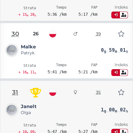
Indeks
Tempo
FAP
Strata
5:36 /km
5:17 /km
+ 15
28
m
s
30
26
39
Malke
0
59
01
g
m
s
Patryk
Indeks
Tempo
FAP
Strata
5:41 /km
5:21 /km
+ 16
11
m
s
5
31
35
Janelt
1
00
02
g
m
s
Olga
Indeks
Tempo
FAP
Strata
5:47 /km
5:27 /km
+ 10
09
m
s