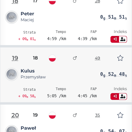
18
17
28
Peter
0
51
51
g
m
s
Maciej
Indeks
Tempo
FAP
Strata
4:59 /km
4:39 /km
+ 09
01
m
s
19
18
49
Kulus
0
52
48
g
m
s
Przemysław
Indeks
Tempo
FAP
Strata
5:05 /km
4:45 /km
+ 09
58
m
s
20
19
35
Paweł
0
54
07