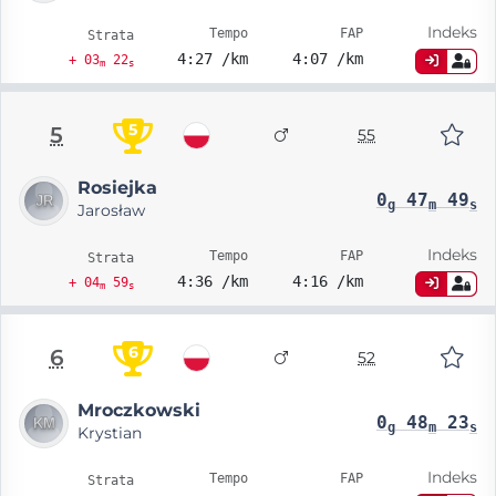
Indeks
Tempo
FAP
Strata
4:27 /km
4:07 /km
+ 03
22
m
s
5
5
55
Rosiejka
0
47
49
g
m
s
Jarosław
Indeks
Tempo
FAP
Strata
4:36 /km
4:16 /km
+ 04
59
m
s
6
6
52
Mroczkowski
0
48
23
g
m
s
Krystian
Indeks
Tempo
FAP
Strata