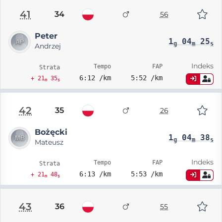
41
34
56
Peter
1
04
25
g
m
s
Andrzej
Indeks
Tempo
FAP
Strata
6:12 /km
5:52 /km
+ 21
35
m
s
42
35
26
Bożęcki
1
04
38
g
m
s
Mateusz
Indeks
Tempo
FAP
Strata
6:13 /km
5:53 /km
+ 21
48
m
s
43
36
55