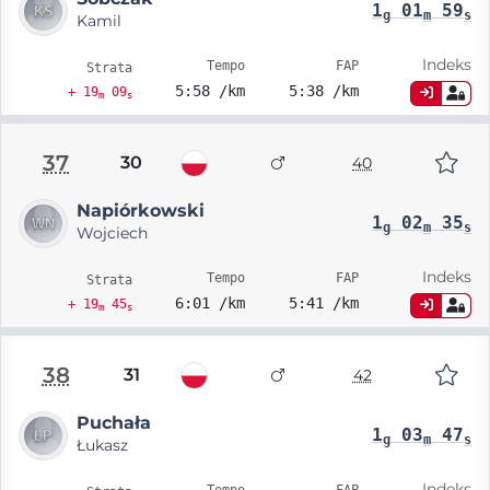
1
01
59
g
m
s
Kamil
Indeks
Tempo
FAP
Strata
5:58 /km
5:38 /km
+ 19
09
m
s
37
30
40
Napiórkowski
1
02
35
g
m
s
Wojciech
Indeks
Tempo
FAP
Strata
6:01 /km
5:41 /km
+ 19
45
m
s
38
31
42
Puchała
1
03
47
g
m
s
Łukasz
Indeks