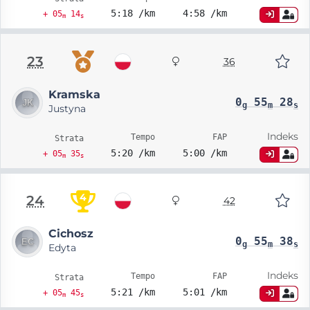
5:18 /km
4:58 /km
+ 05
14
m
s
23
36
Kramska
0
55
28
g
m
s
Justyna
Indeks
Tempo
FAP
Strata
5:20 /km
5:00 /km
+ 05
35
m
s
4
24
42
Cichosz
0
55
38
g
m
s
Edyta
Indeks
Tempo
FAP
Strata
5:21 /km
5:01 /km
+ 05
45
m
s