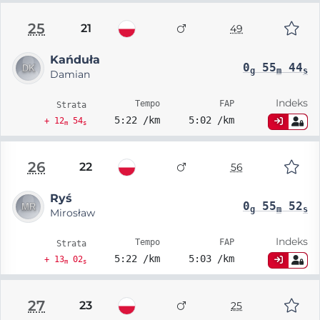
25
21
49
Kańduła
0
55
44
g
m
s
Damian
Indeks
Tempo
FAP
Strata
5:22 /km
5:02 /km
+ 12
54
m
s
26
22
56
Ryś
0
55
52
g
m
s
Mirosław
Indeks
Tempo
FAP
Strata
5:22 /km
5:03 /km
+ 13
02
m
s
27
23
25