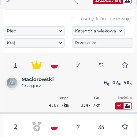
ZALOGUJ SIĘ
osoby, które obserwuję
Płeć
Kategoria wiekowa
Kraj
1
52
Maciorowski
0
42
50
g
m
s
Grzegorz
Indeks
Tempo
FAP
4:07 /km
3:47 /km
2
45