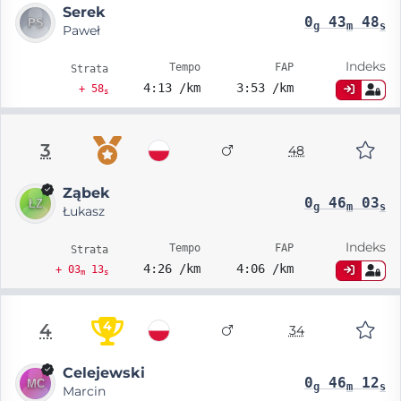
Serek
0
43
48
g
m
s
Paweł
Indeks
Tempo
FAP
Strata
4:13 /km
3:53 /km
+ 58
s
3
48
Ząbek
0
46
03
g
m
s
Łukasz
Indeks
Tempo
FAP
Strata
4:26 /km
4:06 /km
+ 03
13
m
s
4
4
34
Celejewski
0
46
12
g
m
s
Marcin