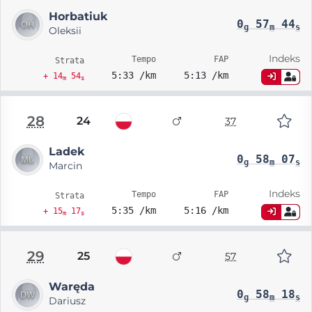
Horbatiuk
0
57
44
g
m
s
Oleksii
Indeks
Tempo
FAP
Strata
5:33 /km
5:13 /km
+ 14
54
m
s
28
24
37
Ladek
0
58
07
g
m
s
Marcin
Indeks
Tempo
FAP
Strata
5:35 /km
5:16 /km
+ 15
17
m
s
29
25
57
Waręda
0
58
18
g
m
s
Dariusz