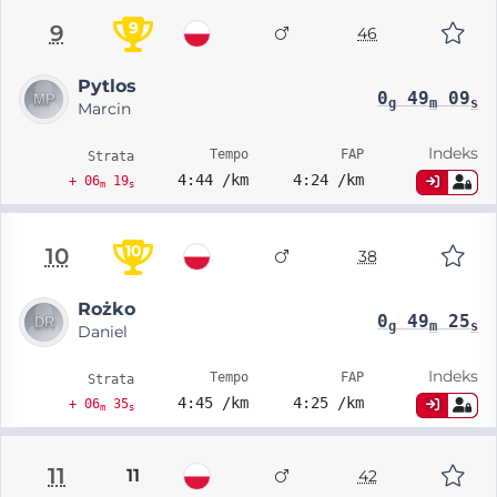
9
9
46
Pytlos
0
49
09
g
m
s
Marcin
Indeks
Tempo
FAP
Strata
4:44 /km
4:24 /km
+ 06
19
m
s
10
10
38
Rożko
0
49
25
g
m
s
Daniel
Indeks
Tempo
FAP
Strata
4:45 /km
4:25 /km
+ 06
35
m
s
11
11
42