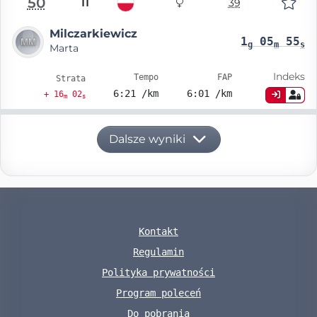
50
11
39
Milczarkiewicz
1
05
55
g
m
s
Marta
Indeks
Tempo
FAP
Strata
6:21 /km
6:01 /km
+ 16
02
m
s
Dalsze wyniki
Kontakt
Regulamin
Polityka prywatności
Program poleceń
Do pobrania