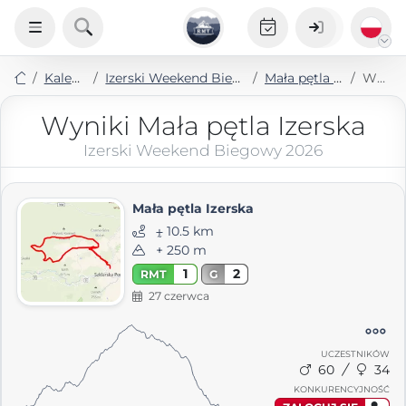
Kalendarz
Izerski Weekend Biegowy 2026
Mała pętla Izerska
Wyniki
Wyniki Mała pętla Izerska
Izerski Weekend Biegowy 2026
Mała pętla Izerska
⨦ 10.5 km
+ 250 m
1
2
RMT
G
27 czerwca
UCZESTNIKÓW
60
34
KONKURENCYJNOŚĆ