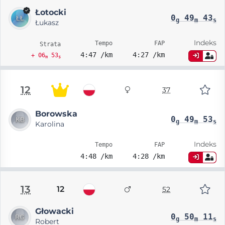
Łotocki
0
49
43
g
m
s
Łukasz
Indeks
Tempo
FAP
Strata
4:47 /km
4:27 /km
+ 06
53
m
s
12
37
Borowska
0
49
53
g
m
s
Karolina
Indeks
Tempo
FAP
4:48 /km
4:28 /km
13
12
52
Głowacki
0
50
11
g
m
s
Robert