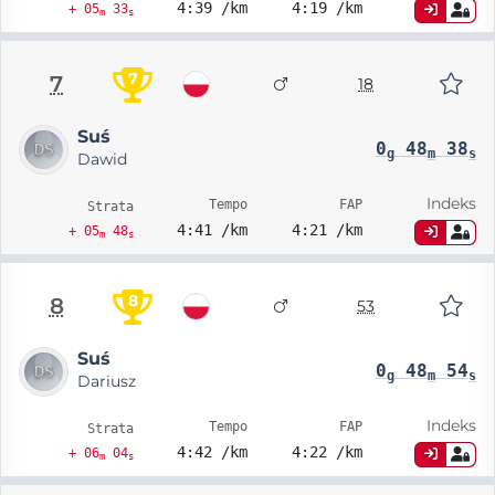
4:39 /km
4:19 /km
+ 05
33
m
s
7
7
18
Suś
0
48
38
g
m
s
Dawid
Indeks
Tempo
FAP
Strata
4:41 /km
4:21 /km
+ 05
48
m
s
8
8
53
Suś
0
48
54
g
m
s
Dariusz
Indeks
Tempo
FAP
Strata
4:42 /km
4:22 /km
+ 06
04
m
s