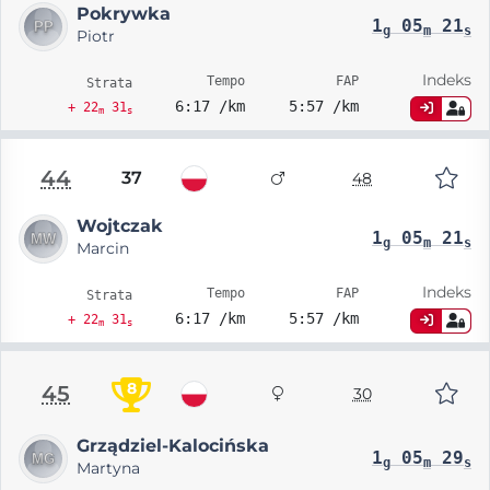
Pokrywka
1
05
21
g
m
s
Piotr
Indeks
Tempo
FAP
Strata
6:17 /km
5:57 /km
+ 22
31
m
s
44
37
48
Wojtczak
1
05
21
g
m
s
Marcin
Indeks
Tempo
FAP
Strata
6:17 /km
5:57 /km
+ 22
31
m
s
8
45
30
Grządziel-Kalocińska
1
05
29
g
m
s
Martyna