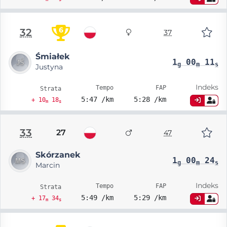
6
32
37
Śmiałek
1
00
11
g
m
s
Justyna
Indeks
Tempo
FAP
Strata
5:47 /km
5:28 /km
+ 10
18
m
s
33
27
47
Skórzanek
1
00
24
g
m
s
Marcin
Indeks
Tempo
FAP
Strata
5:49 /km
5:29 /km
+ 17
34
m
s