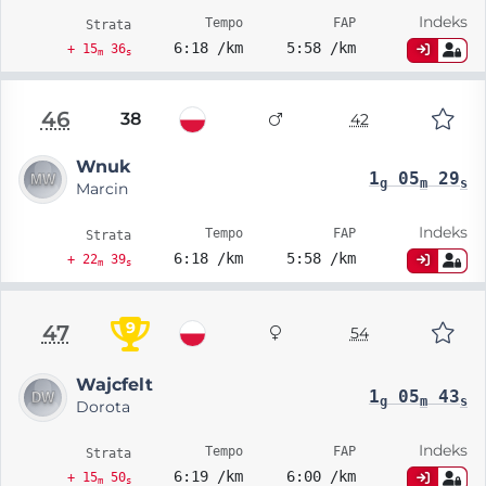
Indeks
Tempo
FAP
Strata
6:18 /km
5:58 /km
+ 15
36
m
s
46
38
42
Wnuk
1
05
29
g
m
s
Marcin
Indeks
Tempo
FAP
Strata
6:18 /km
5:58 /km
+ 22
39
m
s
9
47
54
Wajcfelt
1
05
43
g
m
s
Dorota
Indeks
Tempo
FAP
Strata
6:19 /km
6:00 /km
+ 15
50
m
s