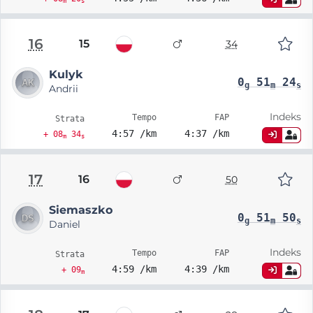
m
s
16
15
34
Kulyk
0
51
24
g
m
s
Andrii
Indeks
Tempo
FAP
Strata
4:57 /km
4:37 /km
+ 08
34
m
s
17
16
50
Siemaszko
0
51
50
g
m
s
Daniel
Indeks
Tempo
FAP
Strata
4:59 /km
4:39 /km
+ 09
m