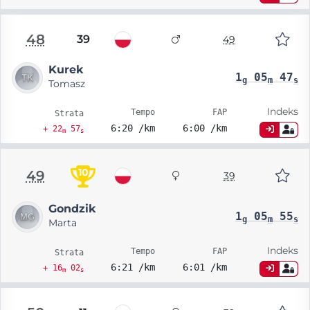
48
39
49
Kurek
1
05
47
g
m
s
Tomasz
Indeks
Tempo
FAP
Strata
6:20 /km
6:00 /km
+ 22
57
m
s
10
49
39
Gondzik
1
05
55
g
m
s
Marta
Indeks
Tempo
FAP
Strata
6:21 /km
6:01 /km
+ 16
02
m
s