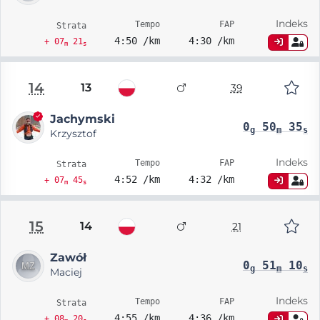
Indeks
Tempo
FAP
Strata
4:50 /km
4:30 /km
+ 07
21
m
s
14
13
39
Jachymski
0
50
35
g
m
s
Krzysztof
Indeks
Tempo
FAP
Strata
4:52 /km
4:32 /km
+ 07
45
m
s
15
14
21
Zawół
0
51
10
g
m
s
Maciej
Indeks
Tempo
FAP
Strata
4:55 /km
4:36 /km
+ 08
20