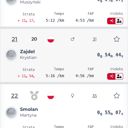
g
m
s
Muszyński
Indeks
Tempo
FAP
Strata
5:12 /km
4:53 /km
+ 11
17
m
s
21
20
31
Zajdel
0
54
44
g
m
s
Krystian
Indeks
Tempo
FAP
Strata
5:16 /km
4:56 /km
+ 11
54
m
s
22
35
Smolan
0
55
07
g
m
s
Martyna
Indeks
Tempo
FAP
Strata