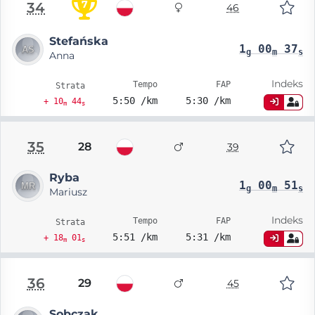
7
34
46
Stefańska
1
00
37
g
m
s
Anna
Indeks
Tempo
FAP
Strata
5:50 /km
5:30 /km
+ 10
44
m
s
35
28
39
Ryba
1
00
51
g
m
s
Mariusz
Indeks
Tempo
FAP
Strata
5:51 /km
5:31 /km
+ 18
01
m
s
36
29
45
Sobczak