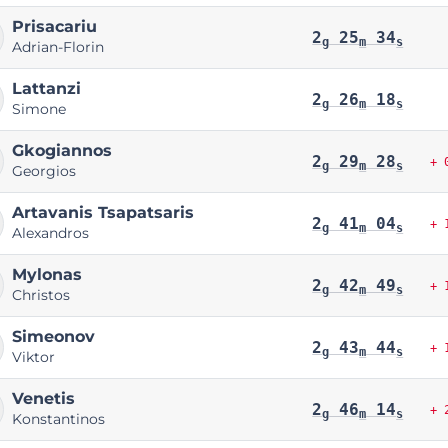
Prisacariu
2
25
34
g
m
s
Adrian-Florin
Lattanzi
2
26
18
g
m
s
Simone
Gkogiannos
2
29
28
+ 
g
m
s
Georgios
Artavanis Tsapatsaris
2
41
04
+ 
g
m
s
Alexandros
Mylonas
2
42
49
+ 
g
m
s
Christos
Simeonov
2
43
44
+ 
g
m
s
Viktor
Venetis
2
46
14
+ 
g
m
s
Konstantinos