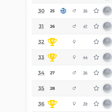
30
25
36
31
26
47
6
32
7
33
44
34
27
36
35
28
8
36
39