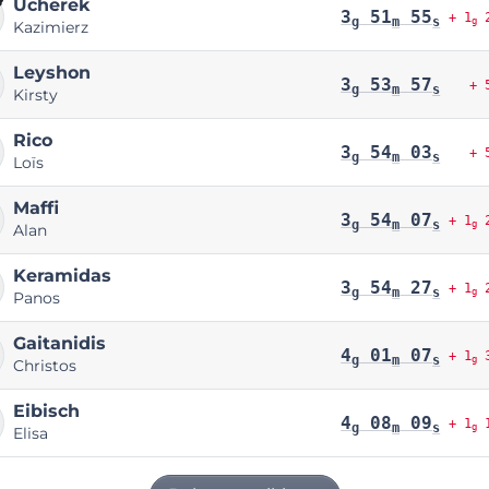
Ucherek
3
51
55
+ 1
2
g
m
s
g
Kazimierz
Leyshon
3
53
57
+ 
g
m
s
Kirsty
Rico
3
54
03
+ 
g
m
s
Loïs
Maffi
3
54
07
+ 1
2
g
m
s
g
Alan
Keramidas
3
54
27
+ 1
2
g
m
s
g
Panos
Gaitanidis
4
01
07
+ 1
3
g
m
s
g
Christos
Eibisch
4
08
09
+ 1
1
g
m
s
g
Elisa