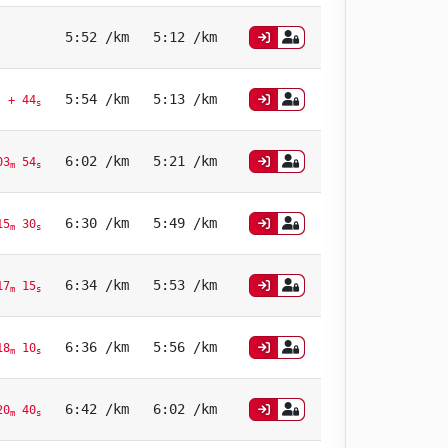
5:52 /km
5:12 /km
5:54 /km
5:13 /km
+ 44
s
6:02 /km
5:21 /km
03
54
m
s
6:30 /km
5:49 /km
15
30
m
s
6:34 /km
5:53 /km
17
15
m
s
6:36 /km
5:56 /km
18
10
m
s
6:42 /km
6:02 /km
20
40
m
s