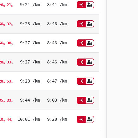
9:21 /km
8:41 /km
6
21
m
s
9:26 /km
8:46 /km
56
32
m
s
9:27 /km
8:46 /km
56
38
m
s
9:27 /km
8:46 /km
8
33
m
s
9:28 /km
8:47 /km
8
53
m
s
9:44 /km
9:03 /km
5
33
m
s
10:01 /km
9:20 /km
0
44
m
s