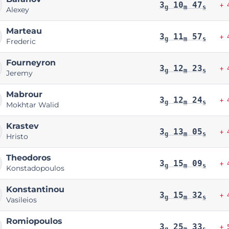
3
10
47
+ 
g
m
s
Alexey
Marteau
3
11
57
+ 
g
m
s
Frederic
Fourneyron
3
12
23
+ 
g
m
s
Jeremy
Mabrour
3
12
24
+ 
g
m
s
Mokhtar Walid
Krastev
3
13
05
+ 
g
m
s
Hristo
Theodoros
3
15
09
+ 
g
m
s
Konstadopoulos
Konstantinou
3
15
32
+ 
g
m
s
Vasileios
Romiopoulos
3
25
33
+ 
g
m
s