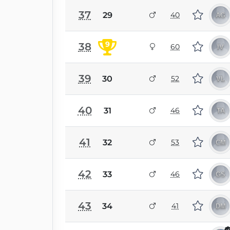
37
29
40
9
38
60
39
30
52
40
31
46
41
32
53
42
33
46
43
34
41