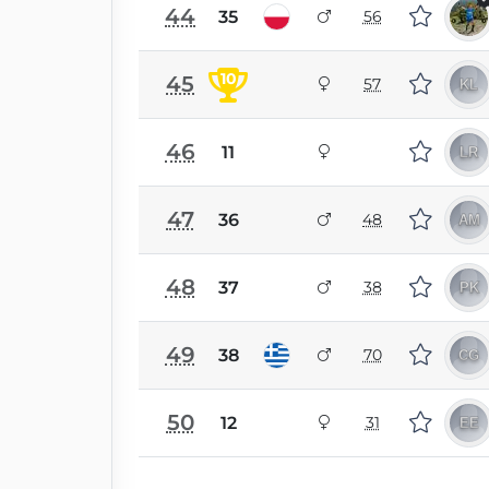
44
35
56
10
45
57
46
11
47
36
48
48
37
38
49
38
70
50
12
31