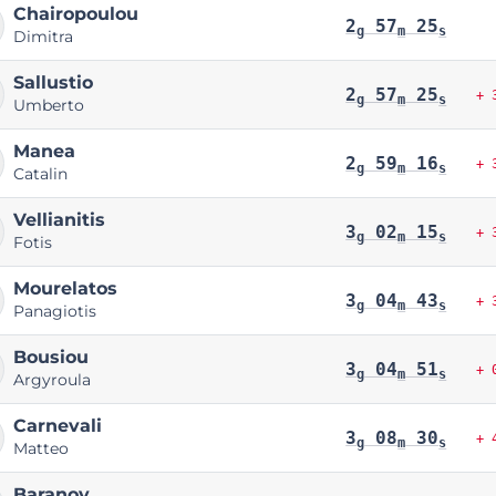
Chairopoulou
2
57
25
g
m
s
Dimitra
Sallustio
2
57
25
+ 
g
m
s
Umberto
Manea
2
59
16
+ 
g
m
s
Catalin
Vellianitis
3
02
15
+ 
g
m
s
Fotis
Mourelatos
3
04
43
+ 
g
m
s
Panagiotis
Bousiou
3
04
51
+ 
g
m
s
Argyroula
Carnevali
3
08
30
+ 
g
m
s
Matteo
Baranov