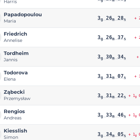
Harris
Papadopoulou
3
26
28
+ 
g
m
s
Maria
Friedrich
3
26
37
+ 
g
m
s
Annelise
Tordheim
3
30
34
+
g
m
s
Jannis
Todorova
3
31
07
+ 
g
m
s
Elena
Ząbecki
3
31
22
+ 1
0
g
m
s
g
Przemysław
Rengios
3
33
46
+ 1
0
g
m
s
g
Andreas
Kiesslish
3
34
05
+ 1
0
g
m
s
g
Simon