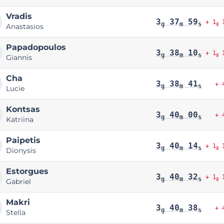
Vradis
3
37
59
+ 1
1
g
m
s
g
Anastasios
Papadopoulos
3
38
10
+ 1
1
g
m
s
g
Giannis
Cha
3
38
41
+ 
g
m
s
Lucie
Kontsas
3
40
00
+ 
g
m
s
Katriina
Paipetis
3
40
14
+ 1
1
g
m
s
g
Dionysis
Estorgues
3
40
32
+ 1
1
g
m
s
g
Gabriel
Makri
3
40
38
+ 
g
m
s
Stella