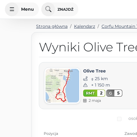
Menu
ZNAJDŹ
Strona główna
Kalendarz
Corfu Mountain T
Wyniki Olive Tre
Olive Tree
⨦ 25 km
+ 1 150 m
2
5
RMT
G
2 maja
oso
Pozycja
Zawod