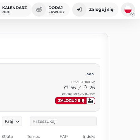
KALENDARZ
DODAJ
Zaloguj się
2026
ZAWODY
UCZESTNIKÓW
56
26
KONKURENCYJNOŚĆ
ZALOGUJ SIĘ
Kraj
Strata
Tempo
FAP
Indeks