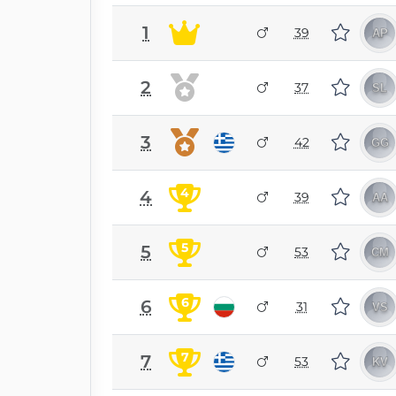
1
39
2
37
3
42
4
4
39
5
5
53
6
6
31
7
7
53