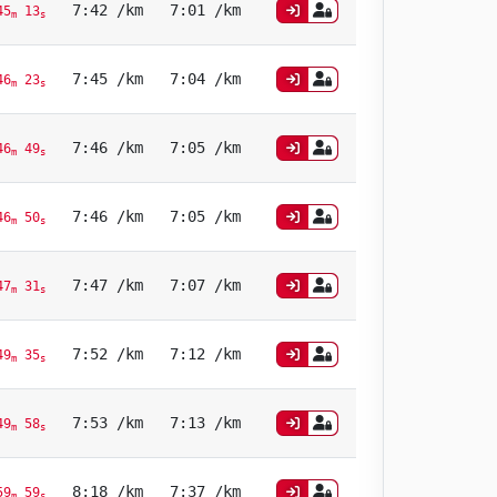
7:42 /km
7:01 /km
45
13
m
s
7:45 /km
7:04 /km
46
23
m
s
7:46 /km
7:05 /km
46
49
m
s
7:46 /km
7:05 /km
46
50
m
s
7:47 /km
7:07 /km
47
31
m
s
7:52 /km
7:12 /km
49
35
m
s
7:53 /km
7:13 /km
49
58
m
s
8:18 /km
7:37 /km
59
59
m
s