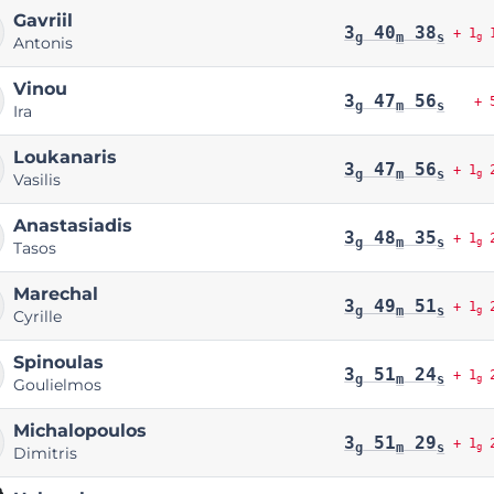
Gavriil
3
40
38
+ 1
1
g
m
s
g
Antonis
Vinou
3
47
56
+ 
g
m
s
Ira
Loukanaris
3
47
56
+ 1
2
g
m
s
g
Vasilis
Anastasiadis
3
48
35
+ 1
2
g
m
s
g
Tasos
Marechal
3
49
51
+ 1
2
g
m
s
g
Cyrille
Spinoulas
3
51
24
+ 1
2
g
m
s
g
Goulielmos
Michalopoulos
3
51
29
+ 1
2
g
m
s
g
Dimitris