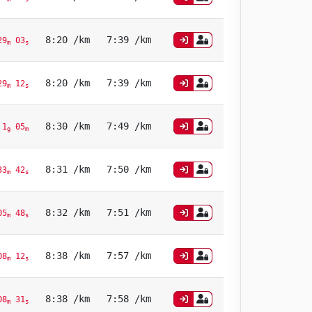
8:20 /km
7:39 /km
29
03
m
s
8:20 /km
7:39 /km
29
12
m
s
8:30 /km
7:49 /km
 1
05
g
m
8:31 /km
7:50 /km
33
42
m
s
8:32 /km
7:51 /km
5
48
m
s
8:38 /km
7:57 /km
8
12
m
s
8:38 /km
7:58 /km
8
31
m
s