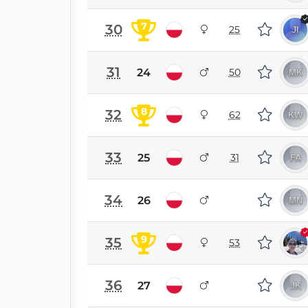
7
30
25
31
24
50
8
32
62
33
25
31
34
26
9
35
53
36
27