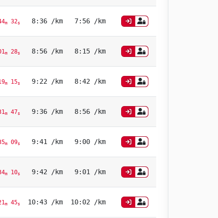
8:36 /km
7:56 /km
4
32
m
s
8:56 /km
8:15 /km
1
28
m
s
9:22 /km
8:42 /km
9
15
m
s
9:36 /km
8:56 /km
1
47
m
s
9:41 /km
9:00 /km
5
09
m
s
9:42 /km
9:01 /km
4
10
m
s
10:43 /km
10:02 /km
1
45
m
s