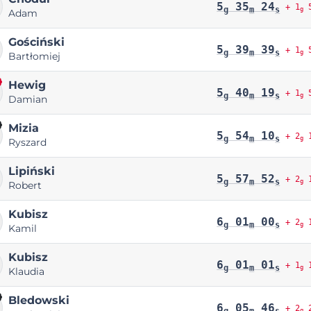
5
35
24
+ 1
5
g
m
s
g
Adam
Gościński
5
39
39
+ 1
5
g
m
s
g
Bartłomiej
Hewig
5
40
19
+ 1
5
g
m
s
g
Damian
Mizia
5
54
10
+ 2
1
g
m
s
g
Ryszard
Lipiński
5
57
52
+ 2
1
g
m
s
g
Robert
Kubisz
6
01
00
+ 2
1
g
m
s
g
Kamil
Kubisz
6
01
01
+ 1
1
g
m
s
g
Klaudia
Bledowski
6
05
46
+ 2
2
g
m
s
g