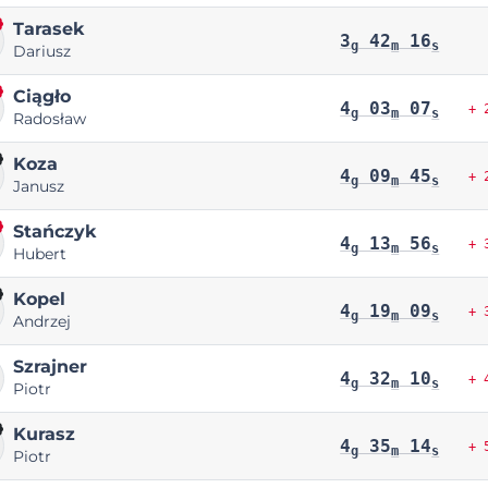
Tarasek
3
42
16
g
m
s
Dariusz
Ciągło
4
03
07
+ 
g
m
s
Radosław
Koza
4
09
45
+ 
g
m
s
Janusz
Stańczyk
4
13
56
+ 
g
m
s
Hubert
Kopel
4
19
09
+ 
g
m
s
Andrzej
Szrajner
4
32
10
+ 
g
m
s
Piotr
Kurasz
4
35
14
+ 
g
m
s
Piotr