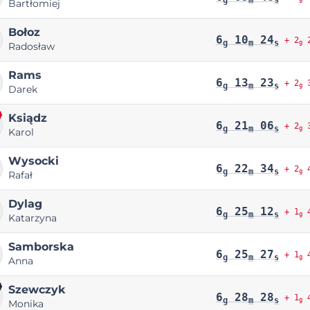
Bartłomiej
Bołoz
6
10
24
+ 2
2
g
m
s
g
Radosław
Rams
6
13
23
+ 2
3
g
m
s
g
Darek
Ksiądz
6
21
06
+ 2
3
g
m
s
g
Karol
Wysocki
6
22
34
+ 2
4
g
m
s
g
Rafał
Dylag
6
25
12
+ 1
4
g
m
s
g
Katarzyna
Samborska
6
25
27
+ 1
4
g
m
s
g
Anna
Szewczyk
6
28
28
+ 1
4
g
m
s
g
Monika