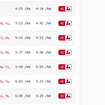
4:55 /km
4:14 /km
5:23 /km
4:42 /km
20
51
m
s
5:31 /km
4:51 /km
27
29
m
s
5:37 /km
4:56 /km
31
40
m
s
5:44 /km
5:03 /km
36
53
m
s
6:01 /km
5:21 /km
49
54
m
s
6:05 /km
5:25 /km
52
58
m
s