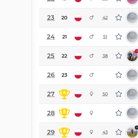
23
20
42
24
21
51
25
22
38
26
23
4
27
50
5
28
6
29
43