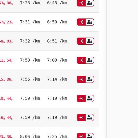
7:25 /km
6:45 /km
3
08
m
s
7:31 /km
6:50 /km
7
23
m
s
7:32 /km
6:51 /km
8
03
m
s
7:50 /km
7:09 /km
1
54
m
s
7:55 /km
7:14 /km
5
36
m
s
7:59 /km
7:19 /km
8
44
m
s
7:59 /km
7:19 /km
6
44
m
s
8:06 /km
7:25 /km
3
30
m
s