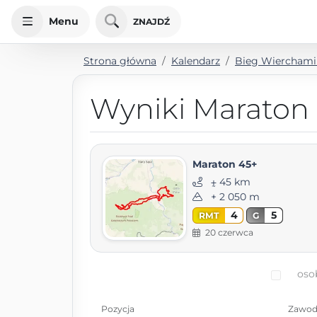
Menu
ZNAJDŹ
Strona główna
Kalendarz
Bieg Wierchami
Wyniki Maraton
Maraton 45+
⨦ 45 km
+ 2 050 m
4
5
RMT
G
20 czerwca
oso
Pozycja
Zawod