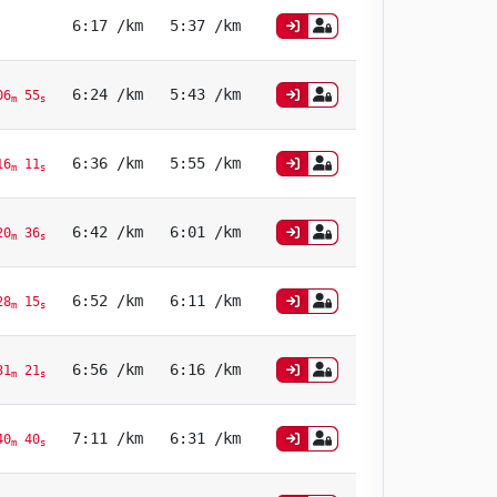
6:17 /km
5:37 /km
6:24 /km
5:43 /km
6
55
m
s
6:36 /km
5:55 /km
6
11
m
s
6:42 /km
6:01 /km
0
36
m
s
6:52 /km
6:11 /km
8
15
m
s
6:56 /km
6:16 /km
1
21
m
s
7:11 /km
6:31 /km
40
40
m
s