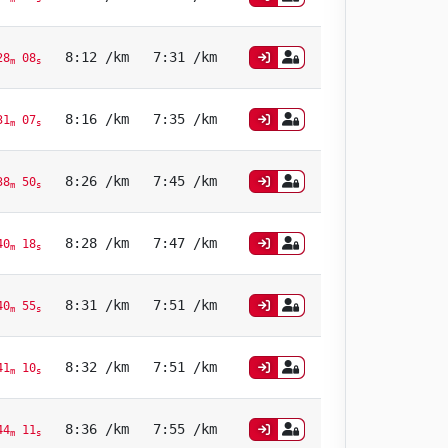
8:12 /km
7:31 /km
8
08
m
s
8:16 /km
7:35 /km
1
07
m
s
8:26 /km
7:45 /km
8
50
m
s
8:28 /km
7:47 /km
0
18
m
s
8:31 /km
7:51 /km
0
55
m
s
8:32 /km
7:51 /km
1
10
m
s
8:36 /km
7:55 /km
4
11
m
s