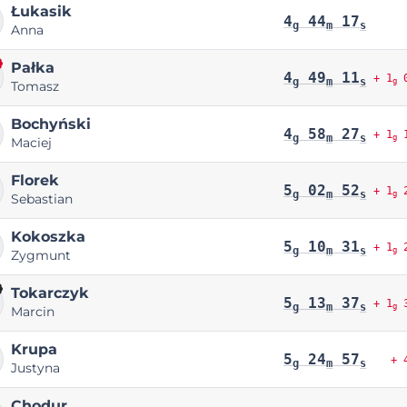
Łukasik
4
44
17
g
m
s
Anna
Pałka
4
49
11
+ 1
0
g
m
s
g
Tomasz
Bochyński
4
58
27
+ 1
1
g
m
s
g
Maciej
Florek
5
02
52
+ 1
2
g
m
s
g
Sebastian
Kokoszka
5
10
31
+ 1
2
g
m
s
g
Zygmunt
Tokarczyk
5
13
37
+ 1
3
g
m
s
g
Marcin
Krupa
5
24
57
+ 
g
m
s
Justyna
Chodur