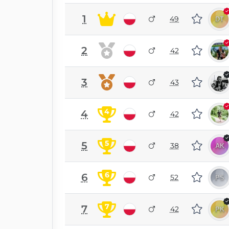
1
49
2
42
3
43
4
4
42
5
5
38
6
6
52
7
7
42