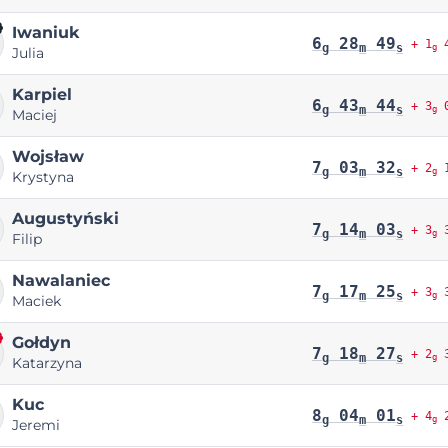
Iwaniuk
6
28
49
+ 1
4
g
m
s
g
Julia
Karpiel
6
43
44
+ 3
0
g
m
s
g
Maciej
Wojsław
7
03
32
+ 2
1
g
m
s
g
Krystyna
Augustyński
7
14
03
+ 3
3
g
m
s
g
Filip
Nawalaniec
7
17
25
+ 3
3
g
m
s
g
Maciek
Gołdyn
7
18
27
+ 2
3
g
m
s
g
Katarzyna
Kuc
8
04
01
+ 4
2
g
m
s
g
Jeremi