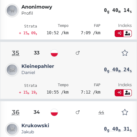
Anonimowy
0
40
14
g
m
s
Profil
Indeks
Tempo
FAP
Strata
10:52 /km
7:09 /km
+ 15
09
m
s
35
33
Kleinepahler
0
40
24
g
m
s
Daniel
Indeks
Tempo
FAP
Strata
10:55 /km
7:12 /km
+ 15
19
m
s
36
34
44
Krukowski
0
40
31
g
m
s
Jakub