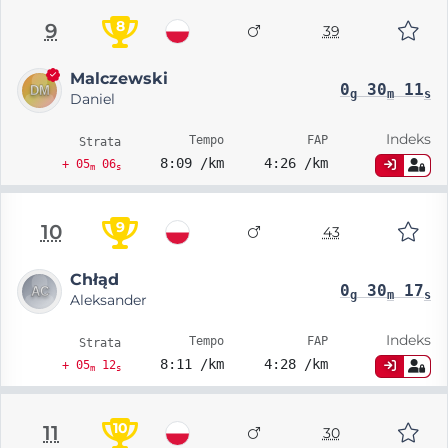
8
9
39
Malczewski
0
30
11
g
m
s
Daniel
Indeks
Tempo
FAP
Strata
8:09 /km
4:26 /km
+ 05
06
m
s
9
10
43
Chłąd
0
30
17
g
m
s
Aleksander
Indeks
Tempo
FAP
Strata
8:11 /km
4:28 /km
+ 05
12
m
s
10
11
30