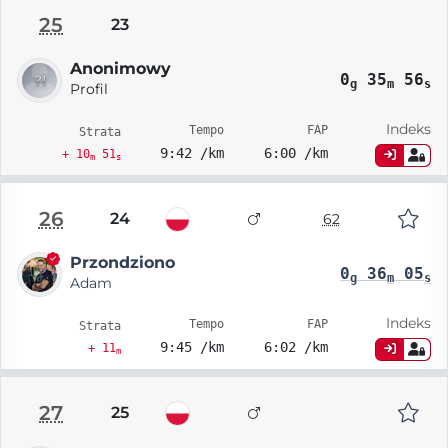
25
23
Anonimowy
0
35
56
g
m
s
Profil
Indeks
Tempo
FAP
Strata
9:42 /km
6:00 /km
+ 10
51
m
s
26
24
62
Przondziono
0
36
05
g
m
s
Adam
Indeks
Tempo
FAP
Strata
9:45 /km
6:02 /km
+ 11
m
27
25