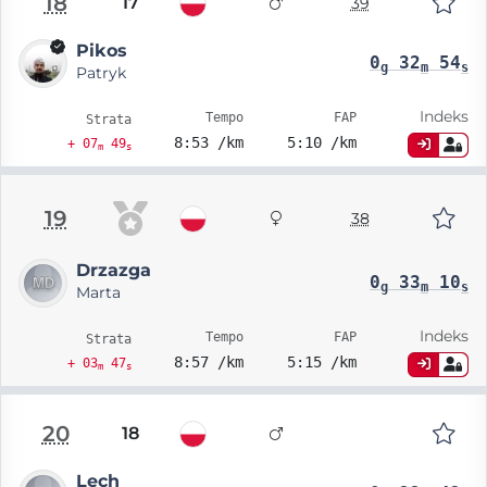
18
17
39
Pikos
0
32
54
g
m
s
Patryk
Indeks
Tempo
FAP
Strata
8:53 /km
5:10 /km
+ 07
49
m
s
19
38
Drzazga
0
33
10
g
m
s
Marta
Indeks
Tempo
FAP
Strata
8:57 /km
5:15 /km
+ 03
47
m
s
20
18
Lech