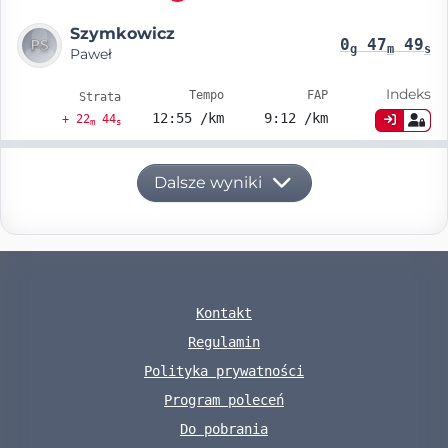
Szymkowicz
0
47
49
g
m
s
Paweł
Indeks
Tempo
FAP
Strata
12:55 /km
9:12 /km
+ 22
44
m
s
Dalsze wyniki
Kontakt
Regulamin
Polityka prywatności
Program poleceń
Do pobrania