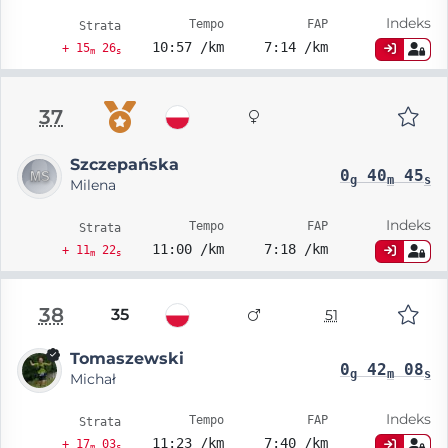
Indeks
Tempo
FAP
Strata
10:57 /km
7:14 /km
+ 15
26
m
s
37
Szczepańska
0
40
45
g
m
s
Milena
Indeks
Tempo
FAP
Strata
11:00 /km
7:18 /km
+ 11
22
m
s
38
35
51
Tomaszewski
0
42
08
g
m
s
Michał
Indeks
Tempo
FAP
Strata
11:23 /km
7:40 /km
+ 17
03
m
s