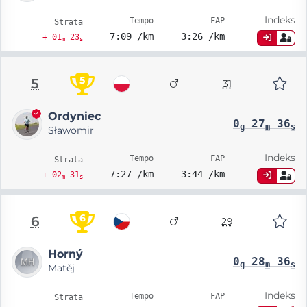
Indeks
Tempo
FAP
Strata
7:09 /km
3:26 /km
+ 01
23
m
s
5
5
31
Ordyniec
0
27
36
g
m
s
Sławomir
Indeks
Tempo
FAP
Strata
7:27 /km
3:44 /km
+ 02
31
m
s
6
6
29
Horný
0
28
36
g
m
s
Matěj
Indeks
Tempo
FAP
Strata