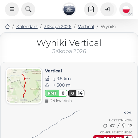
Kalendarz
3Xkopa 2026
Vertical
Wyniki
Wyniki Vertical
3Xkopa 2026
Vertical
⨦ 3.5 km
+ 500 m
0
14
RMT
G
24 kwietnia
UCZESTNIKÓW
47
16
KONKURENCYJNOŚĆ