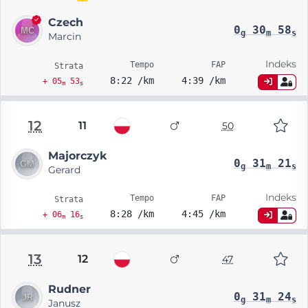
Czech
0
30
58
g
m
s
Marcin
Indeks
Tempo
FAP
Strata
8:22 /km
4:39 /km
+ 05
53
m
s
12
11
50
Majorczyk
0
31
21
g
m
s
Gerard
Indeks
Tempo
FAP
Strata
8:28 /km
4:45 /km
+ 06
16
m
s
13
12
47
Rudner
0
31
24
g
m
s
Janusz