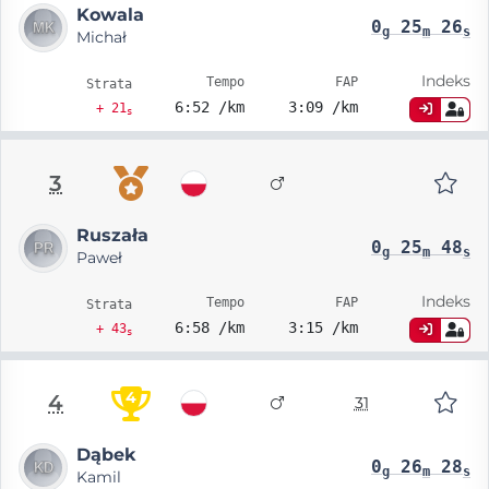
Kowala
0
25
26
g
m
s
Michał
Indeks
Tempo
FAP
Strata
6:52 /km
3:09 /km
+ 21
s
3
Ruszała
0
25
48
g
m
s
Paweł
Indeks
Tempo
FAP
Strata
6:58 /km
3:15 /km
+ 43
s
4
4
31
Dąbek
0
26
28
g
m
s
Kamil