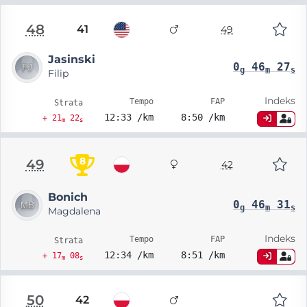
48
41
49
Jasinski
0
46
27
g
m
s
Filip
Indeks
Tempo
FAP
Strata
12:33 /km
8:50 /km
+ 21
22
m
s
8
49
42
Bonich
0
46
31
g
m
s
Magdalena
Indeks
Tempo
FAP
Strata
12:34 /km
8:51 /km
+ 17
08
m
s
50
42