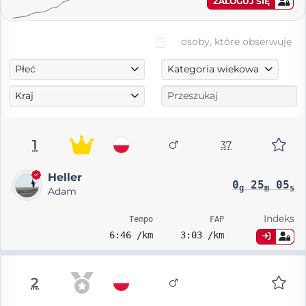
ZALOGUJ SIĘ
osoby, które obserwuję
Płeć
Kategoria wiekowa
Kraj
1
37
Heller
0
25
05
g
m
s
Adam
Indeks
Tempo
FAP
6:46 /km
3:03 /km
2