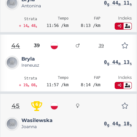
0
44
11
g
m
s
Antonina
Indeks
Tempo
FAP
Strata
11:56 /km
8:13 /km
+ 14
48
m
s
44
39
39
Bryla
0
44
13
g
m
s
Ireneusz
Indeks
Tempo
FAP
Strata
11:57 /km
8:14 /km
+ 19
08
m
s
6
45
Wasilewska
0
44
18
g
m
s
Joanna