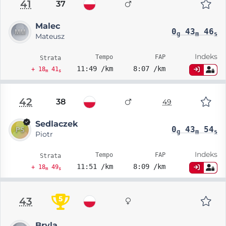
41
37
Malec
0
43
46
g
m
s
Mateusz
Indeks
Tempo
FAP
Strata
11:49 /km
8:07 /km
+ 18
41
m
s
42
38
49
Sedlaczek
0
43
54
g
m
s
Piotr
Indeks
Tempo
FAP
Strata
11:51 /km
8:09 /km
+ 18
49
m
s
5
43
Bryla