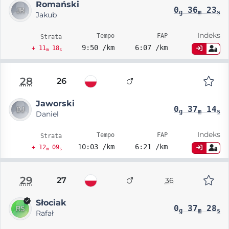
Romański
0
36
23
g
m
s
Jakub
Indeks
Tempo
FAP
Strata
9:50 /km
6:07 /km
+ 11
18
m
s
28
26
Jaworski
0
37
14
g
m
s
Daniel
Indeks
Tempo
FAP
Strata
10:03 /km
6:21 /km
+ 12
09
m
s
29
27
36
Słociak
0
37
28
g
m
s
Rafał