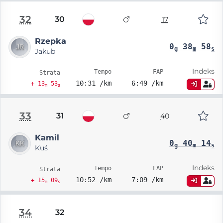
32
30
17
Rzepka
0
38
58
g
m
s
Jakub
Indeks
Tempo
FAP
Strata
10:31 /km
6:49 /km
+ 13
53
m
s
33
31
40
Kamil
0
40
14
g
m
s
Kuś
Indeks
Tempo
FAP
Strata
10:52 /km
7:09 /km
+ 15
09
m
s
34
32