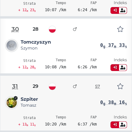
Indeks
Tempo
FAP
Strata
10:07 /km
6:24 /km
+ 12
23
m
s
30
28
Tomczyszyn
0
37
33
g
m
s
Szymon
Indeks
Tempo
FAP
Strata
10:08 /km
6:26 /km
+ 12
28
m
s
31
29
57
Szpiter
0
38
16
g
m
s
Tomasz
Indeks
Tempo
FAP
Strata
10:20 /km
6:37 /km
+ 13
11
m
s