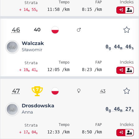
Indeks
Tempo
FAP
Strata
11:58 /km
8:15 /km
+ 14
55
m
s
46
40
Walczak
0
44
46
g
m
s
Sławomir
Indeks
Tempo
FAP
Strata
12:05 /km
8:23 /km
+ 19
41
m
s
7
47
43
Drosdowska
0
46
27
g
m
s
Anna
Indeks
Tempo
FAP
Strata
12:33 /km
8:50 /km
+ 17
04
m
s