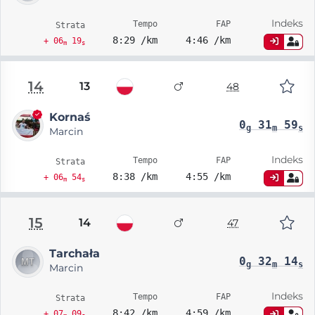
Indeks
Tempo
FAP
Strata
8:29 /km
4:46 /km
+ 06
19
m
s
14
13
48
Kornaś
0
31
59
g
m
s
Marcin
Indeks
Tempo
FAP
Strata
8:38 /km
4:55 /km
+ 06
54
m
s
15
14
47
Tarchała
0
32
14
g
m
s
Marcin
Indeks
Tempo
FAP
Strata
8:42 /km
4:59 /km
+ 07
09