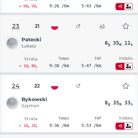
9:26 /km
5:43 /km
+ 09
50
m
s
23
21
43
Patecki
0
35
11
g
m
s
Łukasz
Indeks
Tempo
FAP
Strata
9:30 /km
5:47 /km
+ 10
06
m
s
24
22
Bykowski
0
35
33
g
m
s
Szymon
Indeks
Tempo
FAP
Strata
9:36 /km
5:53 /km
+ 10
28
m
s