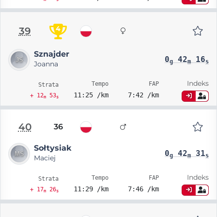
4
39
Sznajder
0
42
16
g
m
s
Joanna
Indeks
Tempo
FAP
Strata
11:25 /km
7:42 /km
+ 12
53
m
s
40
36
Sołtysiak
0
42
31
g
m
s
Maciej
Indeks
Tempo
FAP
Strata
11:29 /km
7:46 /km
+ 17
26
m
s