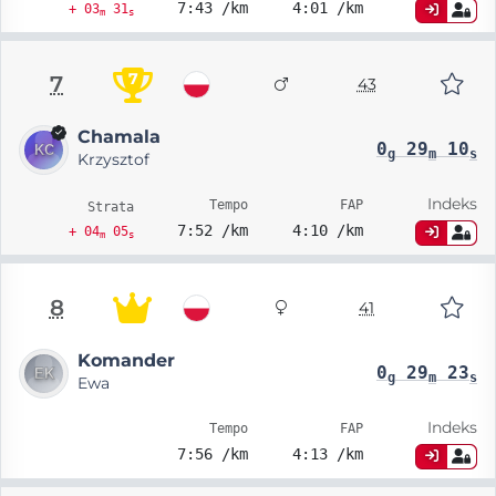
7:43 /km
4:01 /km
+ 03
31
m
s
7
7
43
Chamala
0
29
10
g
m
s
Krzysztof
Indeks
Tempo
FAP
Strata
7:52 /km
4:10 /km
+ 04
05
m
s
8
41
Komander
0
29
23
g
m
s
Ewa
Indeks
Tempo
FAP
7:56 /km
4:13 /km