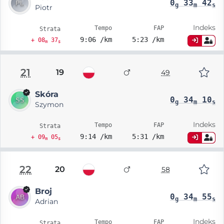
0
33
42
g
m
s
Piotr
Indeks
Tempo
FAP
Strata
9:06 /km
5:23 /km
+ 08
37
m
s
21
19
49
Skóra
0
34
10
g
m
s
Szymon
Indeks
Tempo
FAP
Strata
9:14 /km
5:31 /km
+ 09
05
m
s
22
20
58
Broj
0
34
55
g
m
s
Adrian
Indeks
Tempo
FAP
Strata