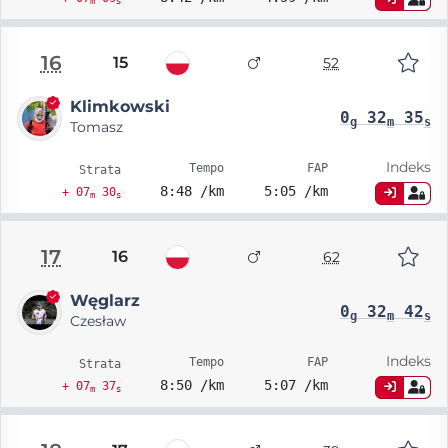
m
s
16
15
52
Klimkowski
0
32
35
g
m
s
Tomasz
Indeks
Tempo
FAP
Strata
8:48 /km
5:05 /km
+ 07
30
m
s
17
16
62
Węglarz
0
32
42
g
m
s
Czesław
Indeks
Tempo
FAP
Strata
8:50 /km
5:07 /km
+ 07
37
m
s