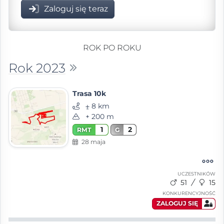
Zaloguj się teraz
ROK PO ROKU
Rok 2023
Trasa 10k
⨦ 8 km
+ 200 m
1
2
RMT
G
28 maja
UCZESTNIKÓW
51
15
KONKURENCYJNOŚĆ
ZALOGUJ SIĘ