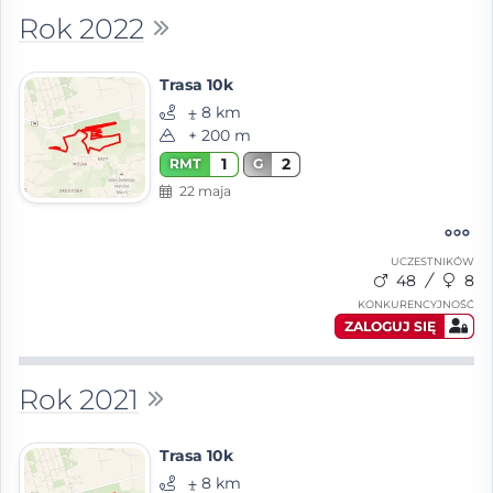
Rok 2022
Trasa 10k
⨦ 8 km
+ 200 m
1
2
RMT
G
22 maja
UCZESTNIKÓW
48
8
KONKURENCYJNOŚĆ
ZALOGUJ SIĘ
Rok 2021
Trasa 10k
⨦ 8 km