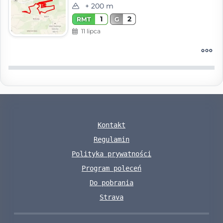
+ 200 m
1
2
RMT
G
11 lipca
Kontakt
Regulamin
Polityka prywatności
Program poleceń
Do pobrania
Strava