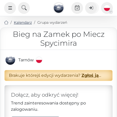
Kalendarz
Grupa wydarzeń
Bieg na Zamek po Miecz
Spycimira
Tarnów
Brakuje którejś edycji wydarzenia?
Zgłoś ją
...
Dołącz, aby odkryć więcej!
Trend zainteresowania dostępny po
zalogowaniu.